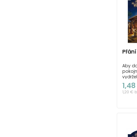
Přání
Aby do
pokoj
vydrže
1,48
1,20 € 