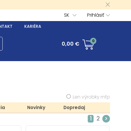
SK
Prihlásiť
NTAKT
KARIÉRA
0
0,00 €
Len výrobky mfp
ia
Novinky
Dopredaj
1
2
>