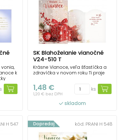
očné
SK Blahoželanie vianočné
V24-510 T
 vonia,
Krásne Vianoce, veľa šťastíčka a
ianoce k
zdravíčka v novom roku Ti praje
tky
1,48 €
s
ks
1,20 € bez DPH
skladom
NI H 547
Dopredaj
kód:
PRANI H 548