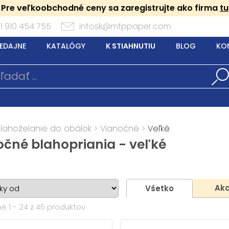
Pre veľkoobchodné ceny sa zaregistrujte ako firma
tu
1 910 454 755
infosk@mfppaper.com
EDAJNE
KATALÓGY
K STIAHNUTIU
BLOG
KO
Blahoželanie do obálok
>
Vianočné
>
Veľké
očné blahopriania - veľké
Akc
Všetko
é 1 - 24 z 46 produktov