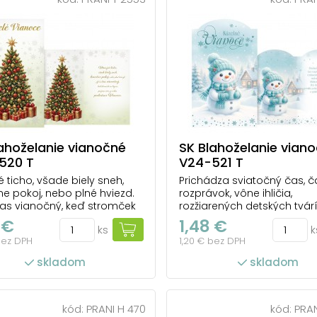
ahoželanie vianočné
SK Blahoželanie vian
520 T
V24-521 T
é ticho, všade biely sneh,
Prichádza sviatočný čas, č
e pokoj, nebo plné hviezd.
rozprávok, vône ihličia,
čas vianočný, keď stromček
rozžiarených detských tvárí
oce, prajeme vám zo srdca
radosti z darčekov, vľúdnos
 €
1,48 €
ks
k
sne Vianoce.
odpúšťania. Aby do celéh
bez DPH
1,20 € bez DPH
prenikla pokojná vianočná
atmosféra a vydržala po ce
skladom
skladom
praje
kód:
PRANI H 470
kód:
PRAN