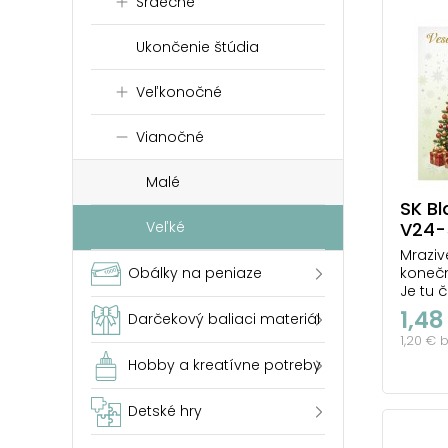
Srdečné
Ukončenie štúdia
Veľkonočné
Vianočné
Malé
SK Bl
V24-
Veľké
Mraziv
konečn
Obálky na peniaze
Je tu 
sa lig
1,48
Darčekový baliaci materiál
prekrá
1,20 € 
Hobby a kreatívne potreby
Detské hry