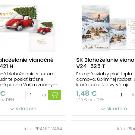
ahoželanie vianočné
SK Blahoželanie vian
421 H
V24-525 T
né blahoželanie s textom.
Pokojné sviatky plné tepla
dnite poslať krásne
domova, úprimnej radosti a
čné prianie Vašim známym.
ktoré spájajú a vytvárajú
ich poteší to, že ste si na ne
nezabudnuteľné spomienk
 €
1,48 €
ks
k
uli. Text na prednej strane:
bez DPH
1,20 € bez DPH
e plné smiechu, pohody a
 Text vo vnútri priania:
skladom
skladom
 Vianoce a šťastný ...
kód:
PRANI T 2464
kód:
PRA