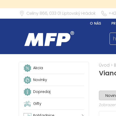
Celiny 866,
033 01
Liptovský Hrádok
+42
O NÁS
PR
Úvod
>
Akcia
Vian
Novinky
Dopredaj
Gifty
Zobrazen
Pohľadnice