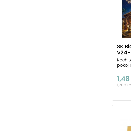
SK Bl
V24-5
Nech t
pokoj 
1,48
1,20 € 