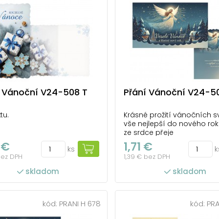
í Vánoční V24-508 T
Přání Vánoční V24-5
tu.
Krásné prožití vánočních s
vše nejlepší do nového ro
ze srdce přeje
 €
1,71 €
ks
k
bez DPH
1,39 € bez DPH
skladom
skladom
kód:
PRANI H 678
kód:
PRA