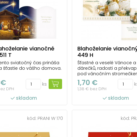
ahoželanie vianočné
Blahoželanie vianočn
11 T
449 H
ento sviatočný čas prináša
Šťastné a veselé Vánoce 
a šťastie do vášho domova.
dárečků, radosti a překvap
pod vánočním stromečkem
přeje
 €
1,70 €
ks
k
bez DPH
1,38 € bez DPH
skladom
skladom
kód:
PRANI W 170
kód:
PR