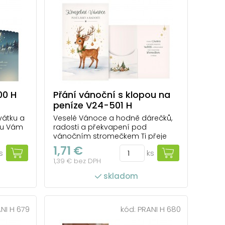
00 H
Přání vánoční s klopou na
peníze V24-501 H
vátku a
Veselé Vánoce a hodně dárečků,
ku Vám
radosti a překvapení pod
vánočním stromečkem Ti přeje
1,71 €
s
ks
1,39 € bez DPH
skladom
NI H 679
kód:
PRANI H 680