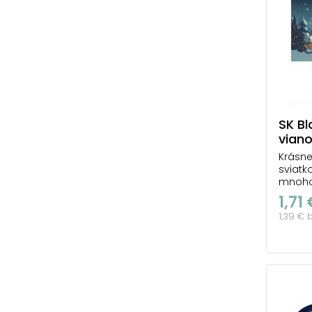
SK Bl
vian
Krásne
sviatko
mnoho
praje
1,71
1,39 € 