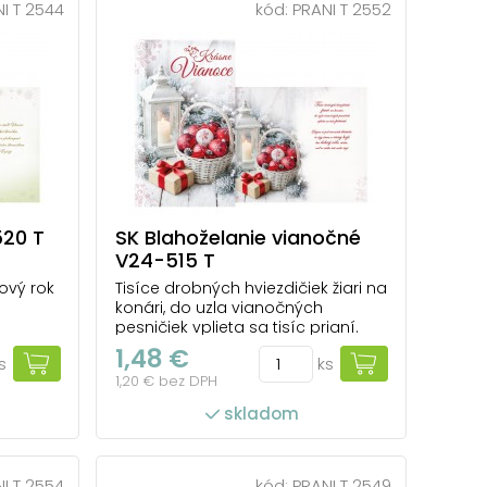
I T 2544
kód:
PRANI T 2552
520 T
SK Blahoželanie vianočné
V24-515 T
ový rok
Tisíce drobných hviezdičiek žiari na
konári, do uzla vianočných
pesničiek vplieta sa tisíc prianí.
Dajme si pod stromček úsmev, čo
1,48 €
s
ks
slzy stiera a rany hojí, kus dobrej
1,20 € bez DPH
vôle, súcitu, veď to všetko tak
málo stojí.
skladom
I T 2554
kód:
PRANI T 2549