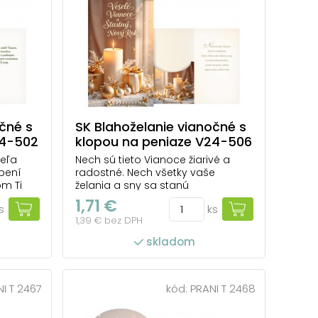
čné s
SK Blahoželanie vianočné s
24-502
klopou na peniaze V24-506
H
veľa
Nech sú tieto Vianoce žiarivé a
pení
radostné. Nech všetky vaše
m Ti
želania a sny sa stanú
skutočnosťou, a nech vás pocit
1,71 €
s
ks
radosti naplní počas celého roka.
1,39 € bez DPH
skladom
I T 2467
kód:
PRANI T 2468