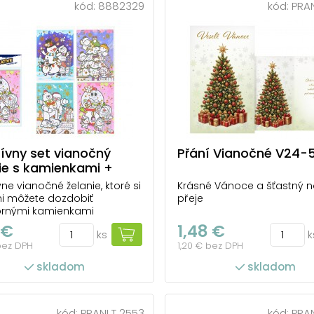
kód:
8882329
kód:
PRAN
ívny set vianočný
Přání Vianočné V24-
ie s kamienkami +
ka140x230mm
vne vianočné želanie, ktoré si
Krásné Vánoce a šťastný n
i môžete dozdobiť
přeje
ornými kamienkami
né želanie bez textu Set
 €
1,48 €
ks
k
je Želanie, jednofarebnú
bez DPH
1,20 € bez DPH
. 50 ks strieborných
ovacích kamienkov
skladom
skladom
ame v mixe 4 motívy
á cena je za 1 set
né pre deti do 3 rokov.
...
kód:
PRANI T 2553
kód:
PRAN