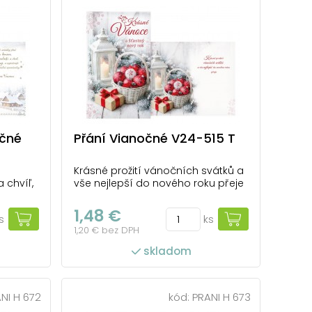
očné
Přání Vianočné V24-515 T
Krásné prožití vánočních svátků a
 chvíľ,
vše nejlepší do nového roku přeje
y.
1,48 €
s
ks
1,20 € bez DPH
skladom
NI H 672
kód:
PRANI H 673