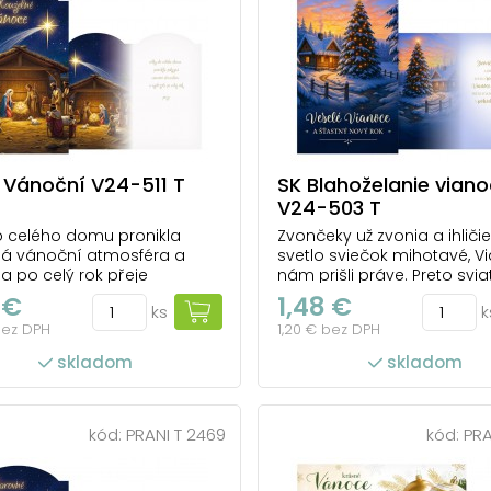
 Vánoční V24-511 T
SK Blahoželanie vian
V24-503 T
 celého domu pronikla
Zvončeky už zvonia a ihličie
ná vánoční atmosféra a
svetlo sviečok mihotavé, V
la po celý rok přeje
nám prišli práve. Preto svia
krásne majte, v pohode ich
 €
1,48 €
ks
k
prežívajte.
bez DPH
1,20 € bez DPH
skladom
skladom
kód:
PRANI T 2469
kód:
PRA