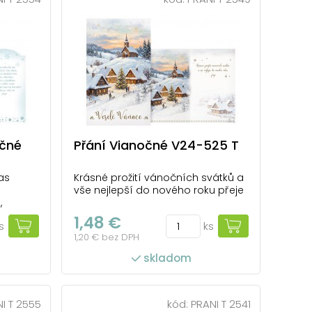
očné
Přání Vianočné V24-525 T
as
Krásné prožití vánočních svátků a
vše nejlepší do nového roku přeje
,
ti a
1,48 €
s
ks
o domu
1,20 € bez DPH
lý rok
skladom
I T 2555
kód:
PRANI T 2541