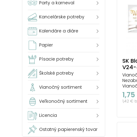
Party a karneval
Kancelárske potreby
Kalendáre a diáre
Papier
Písacie potreby
SK Bl
V24-
Školské potreby
Vianoč
Nezabu
Viano
Vianočný sortiment
Určite 
1,75
spomen
1,42 € 
Veľkonočný sortiment
Vianoc
radosti
Krásne
Licencia
Ostatný papierenský tovar