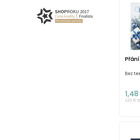
Přán
Bez tex
1,48
1,20 € 