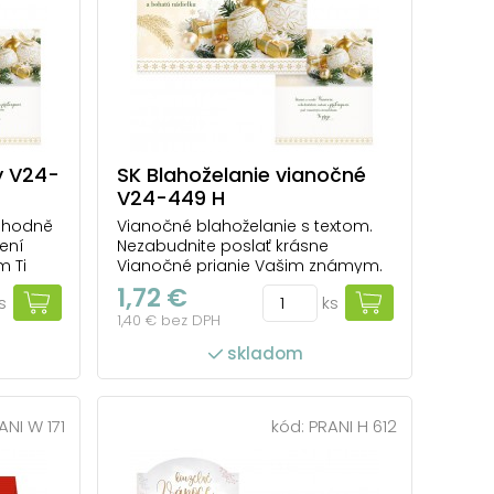
ý V24-
SK Blahoželanie vianočné
V24-449 H
a hodně
Vianočné blahoželanie s textom.
ení
Nezabudnite poslať krásne
 Ti
Vianočné prianie Vašim známym.
Určite ich poteší to, že ste si na ne
1,72 €
s
ks
spomenuli. Text na prednej strane:
1,40 € bez DPH
Krásne Vianoce a bohatú nádielku
Text vo vnútri priania: Šťastné a
skladom
veselé Vianoce a veľ...
ANI W 171
kód:
PRANI H 612