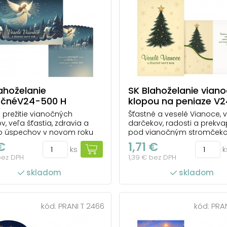
ahoželanie
SK Blahoželanie viano
očnéV24-500 H
klopou na peniaze V
H
 prežitie vianočných
Šťastné a veselé Vianoce, 
v, veľa šťastia, zdravia a
darčekov, radosti a prekva
 úspechov v novom roku
pod vianočným stromčeko
praje
 €
1,71 €
ks
k
bez DPH
1,39 € bez DPH
skladom
skladom
kód:
PRANI T 2466
kód:
PRAN