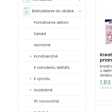
Blahoželanie do obálok
Pomáhame deťom
Detské
Humorné
Kreat
Kondolenčné
prian
obál
Kreatí
K narodeniu dieťaťa
s deťm
strieb
K výročiu
Vianoč
1,83
obsahu
1,49 € 
obálku
Svadobné
nalep
Dodáv
PF, novoročné
Uveden
Nevhod
Nebezp