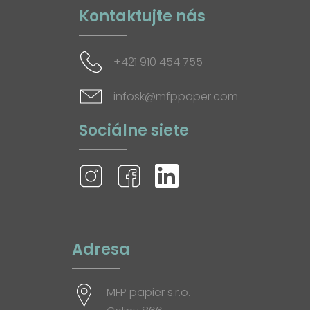
Kontaktujte nás
+421 910 454 755
infosk@mfppaper.com
Sociálne siete
Adresa
MFP papier s.r.o.