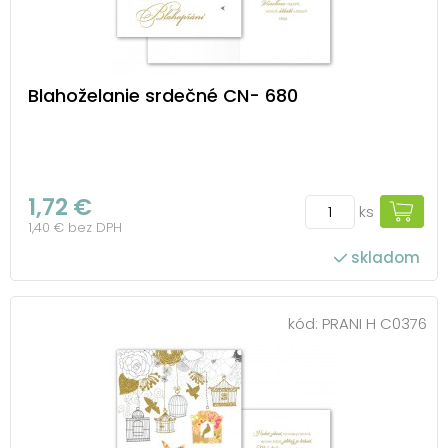
Blahoželanie srdečné CN- 680
1,72 €
ks
1,40 € bez DPH
skladom
kód:
PRANI H C0376