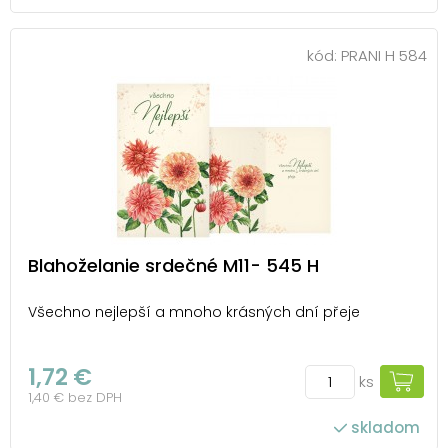
kód:
PRANI H 584
Blahoželanie srdečné M11- 545 H
Všechno nejlepší a mnoho krásných dní přeje
1,72 €
ks
1,40 € bez DPH
skladom