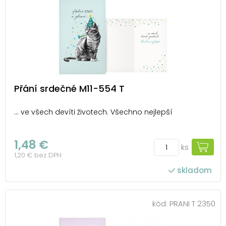
Přání srdečné M11-554 T
... ve všech devíti životech. Všechno nejlepší
1,48 €
ks
1,20 € bez DPH
skladom
kód:
PRANI T 2350