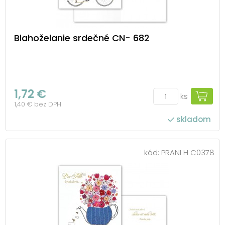
Blahoželanie srdečné CN- 682
1,72 €
ks
1,40 € bez DPH
skladom
kód:
PRANI H C0378