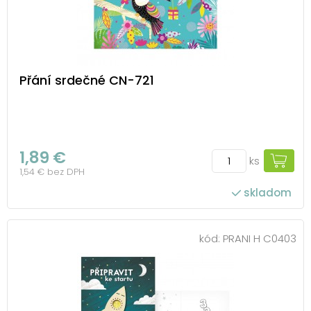
Přání srdečné CN-721
1,89 €
ks
1,54 € bez DPH
skladom
kód:
PRANI H C0403