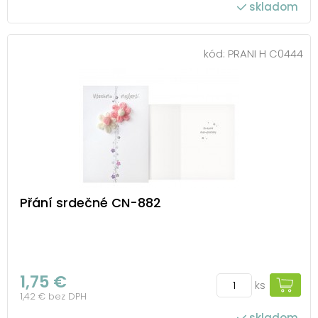
skladom
kód:
PRANI H C0444
Přání srdečné CN-882
1,75 €
ks
1,42 € bez DPH
skladom