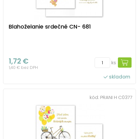
Blahoželanie srdečné CN- 681
1,72 €
ks
1,40 € bez DPH
skladom
kód:
PRANI H C0377