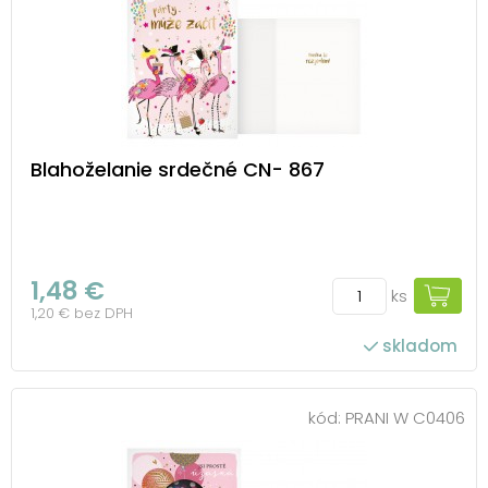
Blahoželanie srdečné CN- 867
1,48 €
ks
1,20 € bez DPH
skladom
kód:
PRANI W C0406