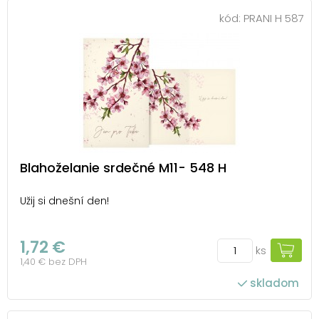
kód:
PRANI H 587
Blahoželanie srdečné M11- 548 H
Užij si dnešní den!
1,72 €
ks
1,40 € bez DPH
skladom