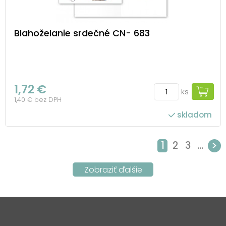
Blahoželanie srdečné CN- 683
1,72 €
ks
1,40 € bez DPH
skladom
1
2
3
...
>