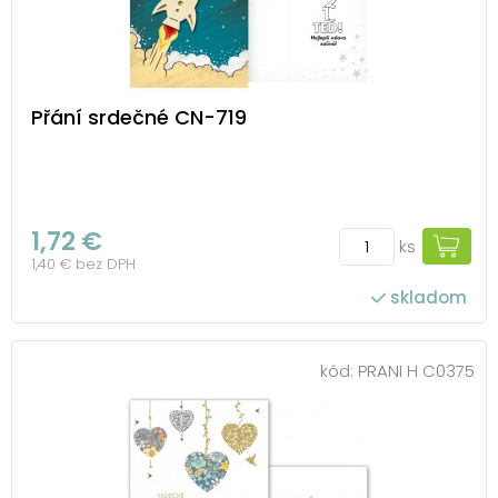
Přání srdečné CN-719
1,72 €
ks
1,40 € bez DPH
skladom
kód:
PRANI H C0375