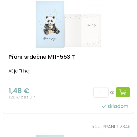
Přání srdečné M11-553 T
Ať je Ti hej.
1,48 €
ks
1,20 € bez DPH
skladom
kód:
PRANI T 2349