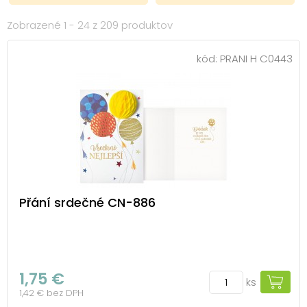
Zobrazené 1 - 24 z 209 produktov
kód:
PRANI H C0443
Přání srdečné CN-886
1,75 €
ks
1,42 € bez DPH