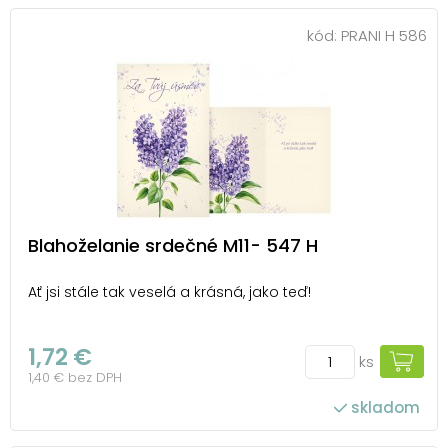
kód:
PRANI H 586
Blahoželanie srdečné M11- 547 H
Ať jsi stále tak veselá a krásná, jako teď!
1,72 €
ks
1,40 € bez DPH
skladom