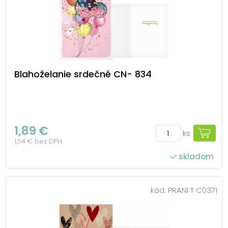
Blahoželanie srdečné CN- 834
1,89 €
ks
1,54 € bez DPH
skladom
kód:
PRANI T C0371