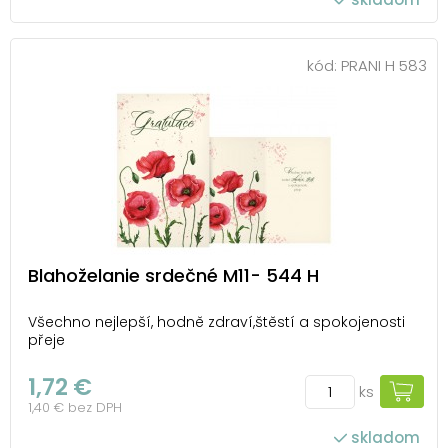
kód:
PRANI H 583
Blahoželanie srdečné M11- 544 H
Všechno nejlepší, hodně zdraví,štěstí a spokojenosti
přeje
1,72 €
ks
1,40 € bez DPH
skladom