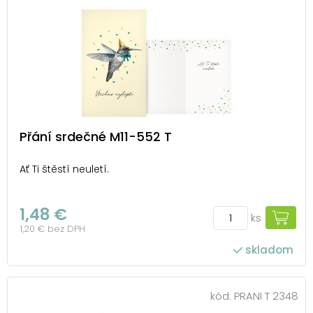
Přání srdečné M11-552 T
Ať Ti štěstí neuletí.
1,48 €
ks
1,20 € bez DPH
skladom
kód:
PRANI T 2348