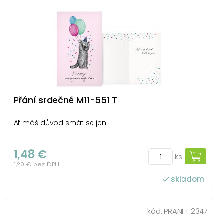
Přání srdečné M11-551 T
Ať máš důvod smát se jen.
1,48 €
ks
1,20 € bez DPH
skladom
kód:
PRANI T 2347