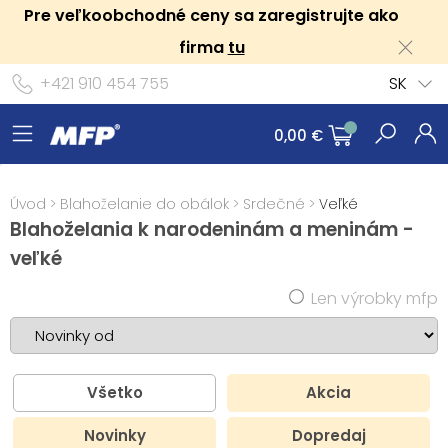
Pre veľkoobchodné ceny sa zaregistrujte ako
firma
tu
+421 910 454 755
SK
0,00 €
Úvod
>
Blahoželanie do obálok
>
Srdečné
>
Veľké
Blahoželania k narodeninám a meninám -
veľké
Len výrobky mfp
Všetko
Akcia
Novinky
Dopredaj