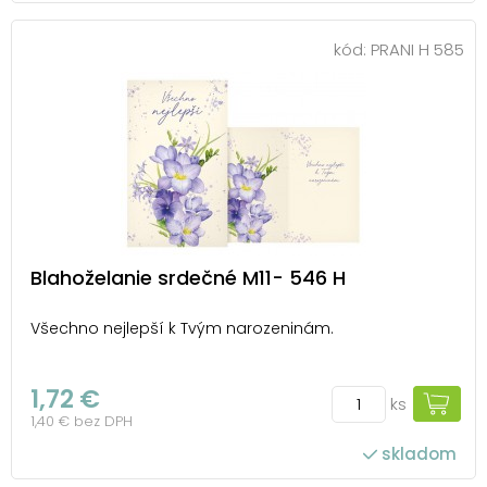
kód:
PRANI H 585
Blahoželanie srdečné M11- 546 H
Všechno nejlepší k Tvým narozeninám.
1,72 €
ks
1,40 € bez DPH
skladom