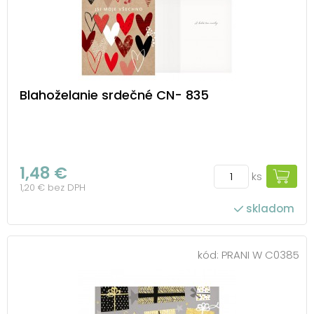
Blahoželanie srdečné CN- 835
1,48 €
ks
1,20 € bez DPH
skladom
kód:
PRANI W C0385