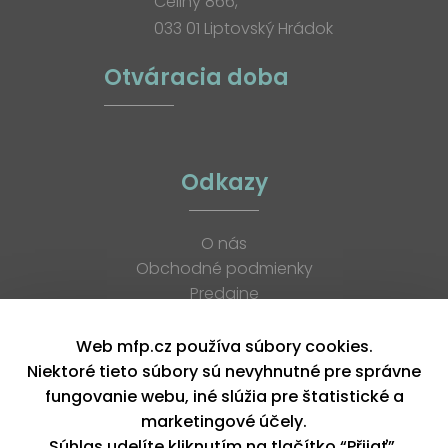
Celiny 866,
033 01 Liptovský Hrádok
Otváracia doba
Odkazy
O nás
Obchodné podmienky
Predajne
Katalógy
K stiahnutiu
Web mfp.cz používa súbory cookies.
Blog
Niektoré tieto súbory sú nevyhnutné pre správne
Kontakt
fungovanie webu, iné slúžia pre štatistické a
Kariéra
marketingové účely.
XML feed
Súhlas udelíte kliknutím na tlačítko “Přijať”.