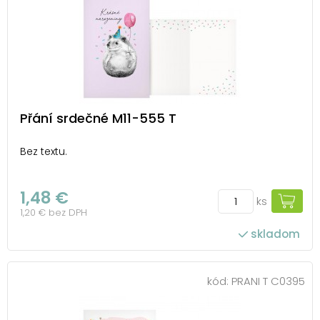
Přání srdečné M11-555 T
Bez textu.
1,48 €
ks
1,20 € bez DPH
skladom
kód:
PRANI T C0395