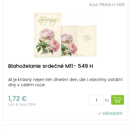
kód:
PRANI H 588
Blahoželanie srdečné M11- 549 H
At je krásný nejen ten dnešní den, ale i všechny ostatní
dny v celém roce.
1,72 €
ks
1,40 € bez DPH
skladom