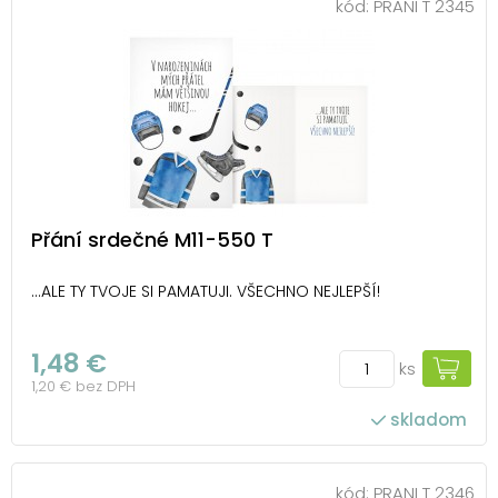
kód:
PRANI T 2345
Přání srdečné M11-550 T
…ALE TY TVOJE SI PAMATUJI. VŠECHNO NEJLEPŠÍ!
1,48 €
ks
1,20 € bez DPH
skladom
kód:
PRANI T 2346