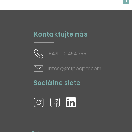
1
Kontaktujte nás
+421 910 454 755
infosk@mfppaper.com
Sociálne siete