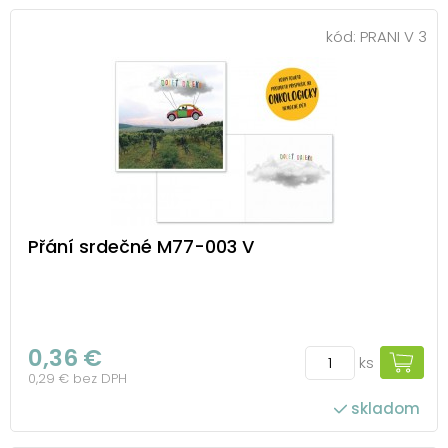
kód:
PRANI V 3
Přání srdečné M77-003 V
0,36 €
ks
0,29 € bez DPH
skladom