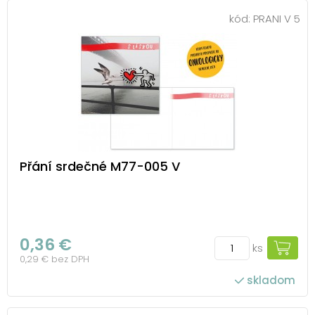
kód:
PRANI V 5
Přání srdečné M77-005 V
0,36 €
ks
0,29 € bez DPH
skladom