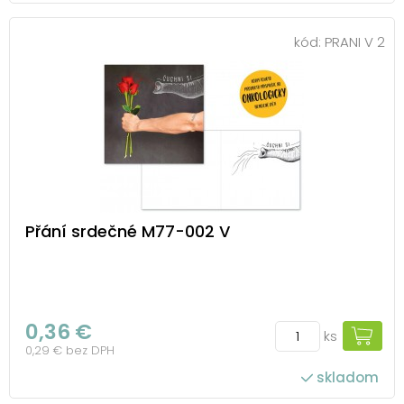
kód:
PRANI V 2
Přání srdečné M77-002 V
0,36 €
ks
0,29 € bez DPH
skladom