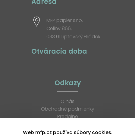
Adresa
MFP papier s.r.o.
Celiny 866,
033 01 Liptovský Hrádok
Otváracia doba
Odkazy
O nás
Obchodné podmienky
Predajne
Katalógy
K stiahnutiu
Web mfp.cz používa súbory cookies.