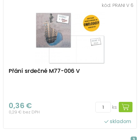
kód:
PRANI V 6
Přání srdečné M77-006 V
0,36 €
ks
0,29 € bez DPH
skladom