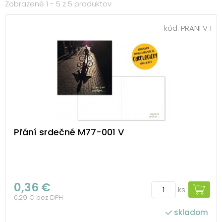
Zobrazené 1 - 5 z 5 produktov
kód:
PRANI V 1
Přání srdečné M77-001 V
0,36 €
ks
0,29 € bez DPH
skladom