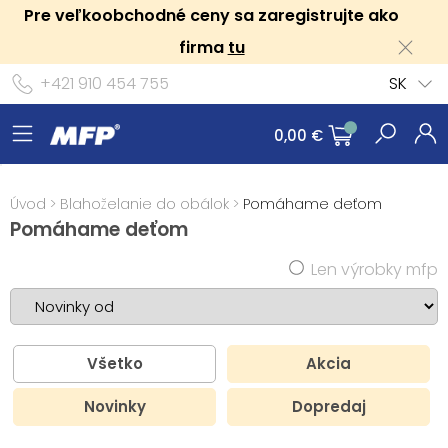
Pre veľkoobchodné ceny sa zaregistrujte ako
firma
tu
+421 910 454 755
SK
0,00 €
Úvod
>
Blahoželanie do obálok
>
Pomáhame deťom
Pomáhame deťom
Len výrobky mfp
Všetko
Akcia
Novinky
Dopredaj