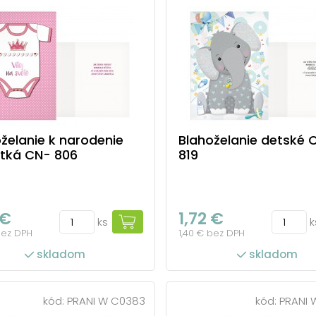
želanie k narodenie
Blahoželanie detské 
tká CN- 806
819
 €
1,72 €
ks
k
bez DPH
1,40 € bez DPH
skladom
skladom
kód:
PRANI W C0383
kód:
PRANI 