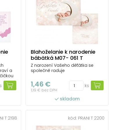
enie
Blahoželanie k narodenie
bábätká M07- 061 T
ch
Z narození Vašeho děťátka se
raví a
společně raduje
lčičkou
1,46 €
s
ks
1,19 € bez DPH
skladom
NI T 2198
kód:
PRANI T 2200