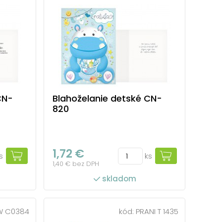
CN-
Blahoželanie detské CN-
820
1,72 €
s
ks
1,40 € bez DPH
skladom
W C0384
kód:
PRANI T 1435