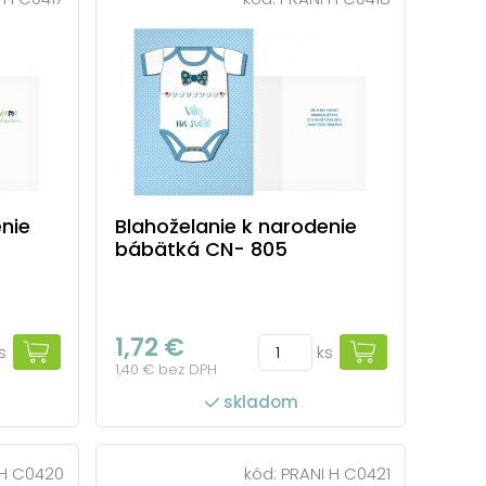
enie
Blahoželanie k narodenie
bábätká CN- 805
1,72 €
s
ks
1,40 € bez DPH
skladom
 H C0420
kód:
PRANI H C0421