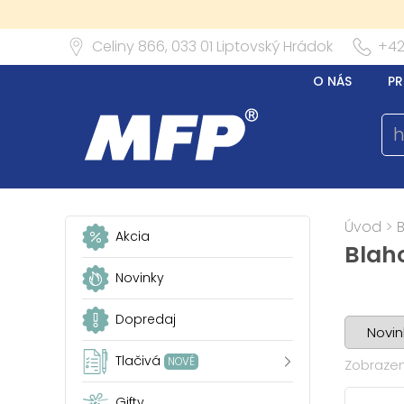
Celiny 866,
033 01
Liptovský Hrádok
+42
O NÁS
PR
Úvod
>
Akcia
Blah
Novinky
Dopredaj
Tlačivá
NOVÉ
Zobrazen
Gifty