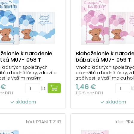
želanie k narodenie
Blahoželanie k narod
tká M07- 058 T
bábätká M07- 059 T
 krásných společných
Mnoho krásných společný
ků a hodně lásky, zdraví a
okamžiků a hodně lásky, zd
vosti s Vaším malým
trpělivosti s Vaší malou ho
ečkem přeje
přeje
 €
1,46 €
ks
k
bez DPH
1,19 € bez DPH
skladom
skladom
kód:
PRANI T 2197
kód:
PRA