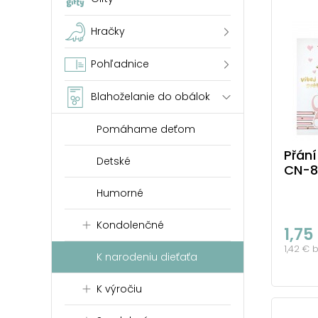
Hračky
Pohľadnice
Blahoželanie do obálok
Pomáhame deťom
Přání
Detské
CN-8
Humorné
Kondolenčné
1,75
1,42 € 
K narodeniu dieťaťa
K výročiu