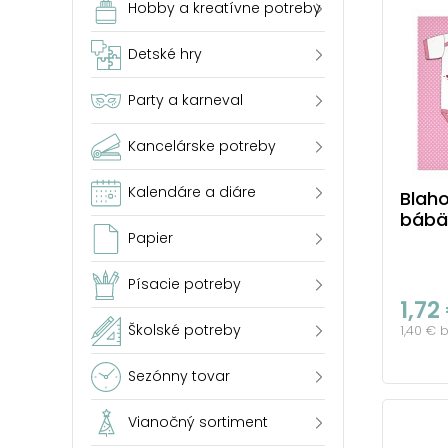
Hobby a kreatívne potreby
Detské hry
Party a karneval
Kancelárske potreby
Kalendáre a diáre
Blaho
bábä
Papier
Písacie potreby
1,72
Školské potreby
1,40 € 
Sezónny tovar
Vianočný sortiment