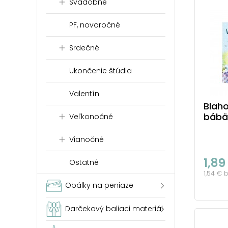
Svadobné
PF, novoročné
Srdečné
Ukončenie štúdia
Valentín
Blaho
bábä
Veľkonočné
Vianočné
1,89
Ostatné
1,54 € 
Obálky na peniaze
Darčekový baliaci materiál