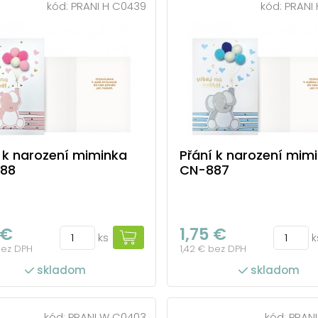
kód:
PRANI H C0439
kód:
PRANI
 k narození miminka
Přání k narození mim
88
CN-887
 €
1,75 €
ks
k
bez DPH
1,42 € bez DPH
skladom
skladom
kód:
PRANI W C0403
kód:
PRANI