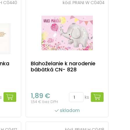
 H C0440
kód:
PRANI W C0404
inka
Blahoželanie k narodenie
bábätká CN- 828
1,89 €
s
ks
1,54 € bez DPH
skladom
 H C0417
kód:
PRANI H C0418