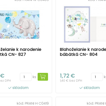
želanie k narodenie
Blahoželanie k narod
tká CN- 827
bábätká CN- 804
 €
1,72 €
ks
k
bez DPH
1,40 € bez DPH
skladom
skladom
kód:
PRANI H C0419
kód:
PRANI