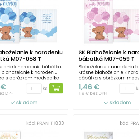
ahoželanie k narodeniu
SK Blahoželanie k nar
tká M07-058 T
bábätká M07-059 T
elanie k narodeniu bábätka.
Blahoželanie k narodeniu 
 blahoželanie k narodeniu
Krásne blahoželanie k nar
ka s obrázkom medvedíka
bábätka s obrázkom med
eho na hojdačke s
sediaceho na hojdačke s
 €
1,46 €
ks
k
kmi pre malého chlapčeka.
balónikmi pre malé dievčat
bez DPH
1,19 € bez DPH
e, ktoré urobí radosť a bude
Prianie, ktoré urobí radosť
te páčiť. Text na prednej
sa určite páčiť. Text na pre
skladom
skladom
: K narodeniu Vášho
strane: K narodeniu Vášho
EKA Text vo...
DIEVČATKA Text vo v...
kód:
PRANI T 1833
kód:
PRA