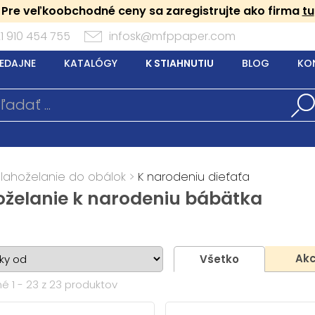
Pre veľkoobchodné ceny sa zaregistrujte ako firma
tu
1 910 454 755
infosk@mfppaper.com
EDAJNE
KATALÓGY
K STIAHNUTIU
BLOG
KO
Blahoželanie do obálok
>
K narodeniu dieťaťa
oželanie k narodeniu bábätka
Akc
Všetko
é 1 - 23 z 23 produktov