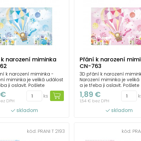
 k narození miminka
Přání k narození mim
62
CN-763
ní k narození miminka -
3D přání k narození mimin
ní miminka je veliká událost
Narození miminka je veliká
eba ji oslavit. Pošlete
a je třeba ji oslavit. Pošlete
ečené mamince a tatínkovi
novopečené mamince a ta
 €
1,89 €
ks
k
ání, které je zajisté potěší,
blahopřání, které je zajisté 
bez DPH
1,54 € bez DPH
é jim bude připomínat
a které jim bude připomín
né narození jejich miminka.
radostné narození jejich m
skladom
skladom
evření přání se zobrazí 3D
Při otevření přání se zobra
. Přání je baleno v sá...
obrázek. Přání je baleno v s
kód:
PRANI T 2193
kód:
PRA