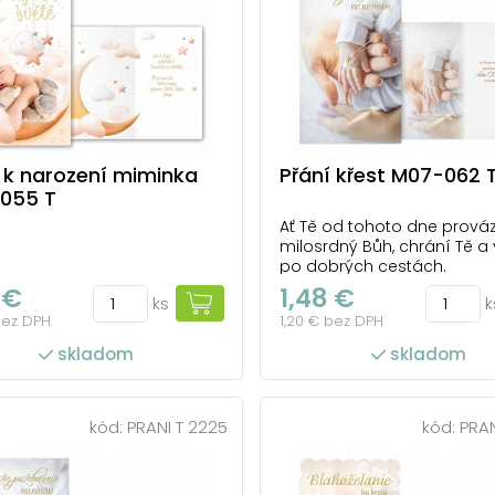
 k narození miminka
Přání křest M07-062 
055 T
Ať Tě od tohoto dne prováz
milosrdný Bůh, chrání Tě a
po dobrých cestách.
 €
1,48 €
ks
k
bez DPH
1,20 € bez DPH
skladom
skladom
kód:
PRANI T 2225
kód:
PRAN