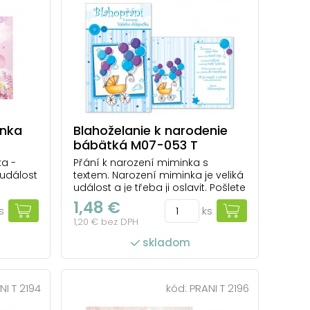
inka
Blahoželanie k narodenie
bábätká M07-053 T
ka -
Přání k narození miminka s
 událost
textem. Narození miminka je veliká
událost a je třeba ji oslavit. Pošlete
tínkovi
novopečené mamince a tatínkovi
1,48 €
s
ks
potěší,
blahopřání. Zajisté je potěší. Text
1,20 € bez DPH
at
na přední straně přání:
iminka.
Blahopřání k narození Vašeho
skladom
zí 3D
chlapečka Text uvnitř přání: ...
á...
NI T 2194
kód:
PRANI T 2196