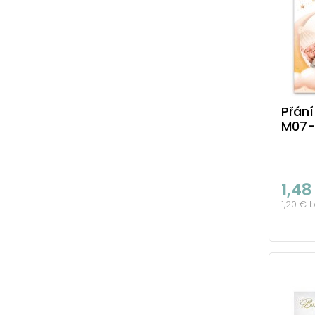
Přání
M07-
1,48
1,20 € 