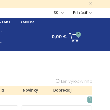
SK
Prihlásiť
NTAKT
KARIÉRA
0
0,00 €
Len výrobky mfp
ia
Novinky
Dopredaj
1