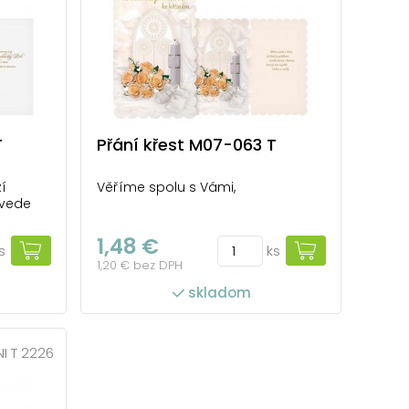
T
Přání křest M07-063 T
í
Věříme spolu s Vámi,
 vede
1,48 €
s
ks
1,20 € bez DPH
skladom
I T 2226