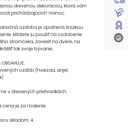
Dodáva
rásnou drevenou dekoráciou, ktorá vám
ocit prichádzajúcich Vianoc.
Uvedená
ianočná ozdoba je opatrená šnúrkou
enie. Môžete ju použiť na ozdobenie
ho stromčeka, zavesiť na dvere, na
krášliť tak svoje bývanie.
 OBSAHUJE:
revených ozdôb (hviezda, anjel,
k)
e v drevených priehradkách.
cena je za 1 balenie.
usov skladom: 4