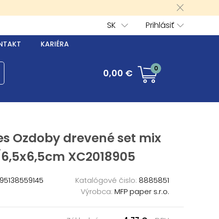
SK
Prihlásiť
NTAKT
KARIÉRA
0
0,00 €
es Ozdoby drevené set mix
/6,5x6,5cm XC2018905
95138559145
Katalógové čislo:
8885851
Výrobca:
MFP paper s.r.o.