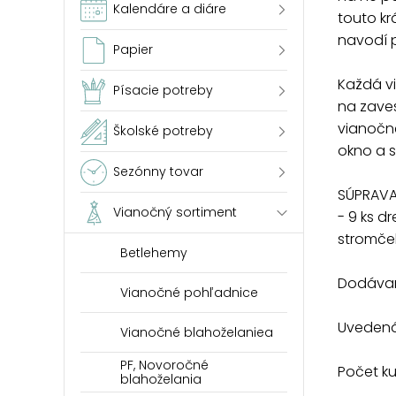
Kalendáre a diáre
touto k
navodí p
Papier
Každá v
Písacie potreby
na zaves
vianočné
Školské potreby
okno a s
Sezónny tovar
SÚPRAVA
Vianočný sortiment
- 9 ks d
stromče
Betlehemy
Dodávam
Vianočné pohľadnice
Uvedená 
Vianočné blahoželaniea
PF, Novoročné
Počet k
blahoželania