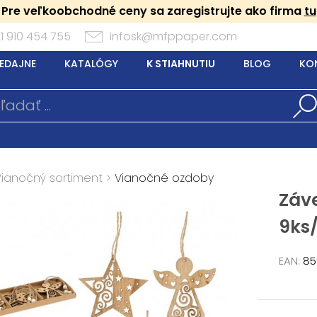
Pre veľkoobchodné ceny sa zaregistrujte ako firma
tu
1 910 454 755
infosk@mfppaper.com
EDAJNE
KATALÓGY
K STIAHNUTIU
BLOG
KO
Vianočný sortiment
>
Vianočné ozdoby
Záv
9ks
EAN:
85