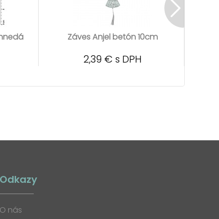
 hnedá
Záves Anjel betón 10cm
Záve
2,39 € s DPH
Odkazy
O nás