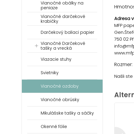
Vianočné obálky na
Hmotnosť
peniaze
Vianočné darčekové
Adresa v
krabičky
MFP paper
Gen.Štef
Darčekový baliaci papier
750 02 P
Vianočné Darčekové
info@mf
tašky a vrecká
www.mfp
Viazacie stuhy
Rozmer:
Svietniky
Našli st
Vianočné ozdoby
Alter
Vianočné obrúsky
Mikulášske tašky a sáčky
Okenné fólie