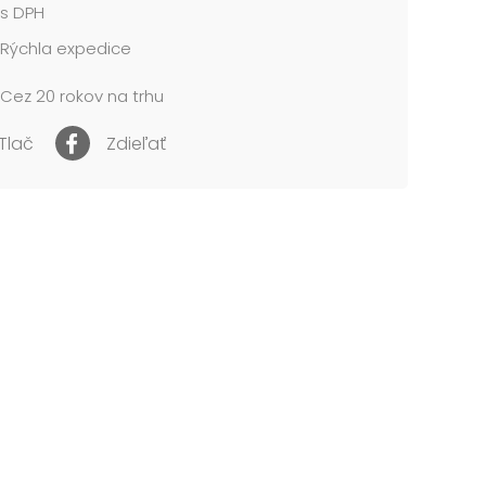
s DPH
me v drevených priehradkách.
Rýchla expedice
 cena je za 1 balenie....
Cez 20 rokov na trhu
Tlač
Zdieľať