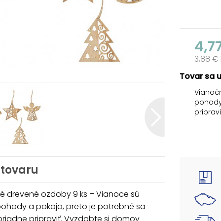
4,7
3,88 €
Tovar sa 
Vianočn
pohody 
priprav
dekorác
Vianoc.
Každá 
zavesen
 tovaru
stromče
svoje b
é drevené ozdoby 9 ks – Vianoce sú
SÚPRAV
pohody a pokoja, preto je potrebné sa
- 9 ks 
riadne pripraviť. Vyzdobte si domov