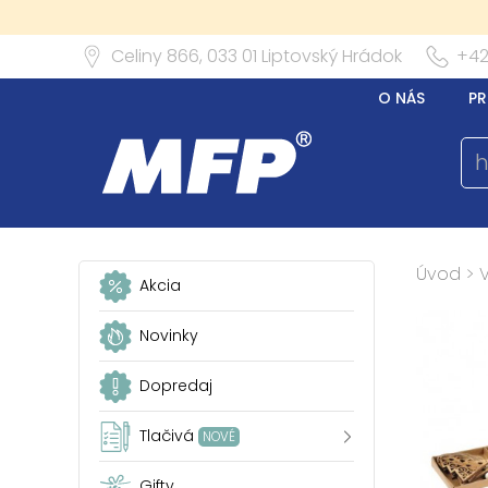
Celiny 866,
033 01
Liptovský Hrádok
+42
O NÁS
PR
Úvod
>
Akcia
Novinky
Dopredaj
Tlačivá
NOVÉ
Gifty