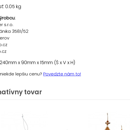
: 0.05 kg
ýrobcu:
 s.r.o.
ánika 3581/52
řerov
p.cz
.cz
 240mm x 90mm x 15mm (Š x V x H)
e niekde lepšiu cenu?
Povedzte nám to!
natívny tovar