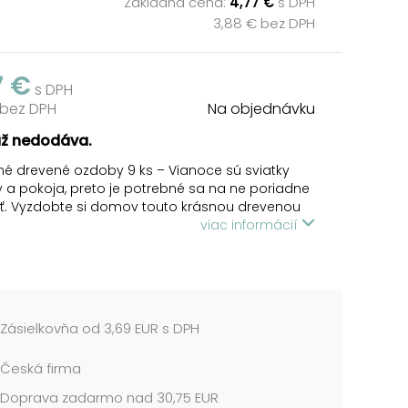
Základná cena:
4,77 €
s DPH
3,88 € bez DPH
7 €
s DPH
 bez DPH
Na objednávku
už nedodáva.
é drevené ozdoby 9 ks – Vianoce sú sviatky
a pokoja, preto je potrebné sa na ne poriadne
iť. Vyzdobte si domov touto krásnou drevenou
iou, ktorá vám navodí pocit prichádzajúcich
viac informácií
vianočná ozdoba je opatrená šnúrkou na
ie. Môžete ju použiť na ozdobenie vianočného
ka, zavesiť na dvere, na okno a skrášliť tak
Zásielkovňa od 3,69 EUR s DPH
ývanie.
Česká firma
A OBSAHUJE:
drevených ozdôb (hviezda, anjel, stromček)
Doprava zadarmo nad 30,75 EUR