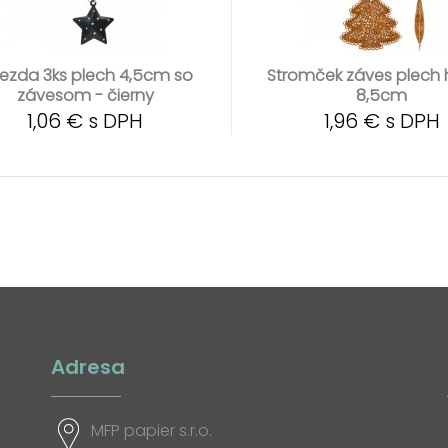
iezda 3ks plech 4,5cm so
Stromček záves plech
závesom - čierny
8,5cm
1,06 € s DPH
1,96 € s DPH
Adresa
MFP papier s.r.o.