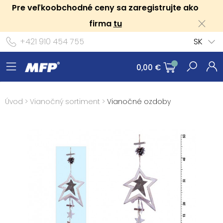
Pre veľkoobchodné ceny sa zaregistrujte ako
firma
tu
+421 910 454 755
SK
0,00 €
Úvod
>
Vianočný sortiment
>
Vianočné ozdoby