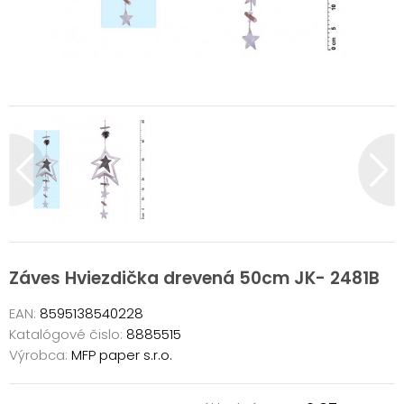
Záves Hviezdička drevená 50cm JK- 2481B
EAN:
8595138540228
Katalógové čislo:
8885515
Výrobca:
MFP paper s.r.o.