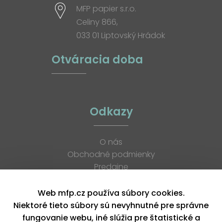
MFP papier s.r.o.
Celiny 866,
033 01 Liptovský Hrádok
Otváracia doba
Odkazy
O nás
Obchodné podmienky
Predajne
Katalógy
K stiahnutiu
Web mfp.cz používa súbory cookies.
Blog
Niektoré tieto súbory sú nevyhnutné pre správne
Kontakt
fungovanie webu, iné slúžia pre štatistické a