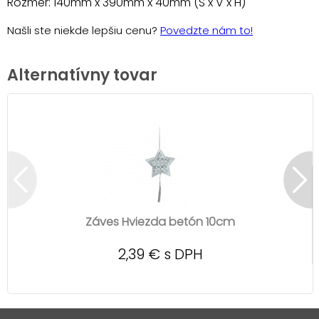
Rozmer: 140mm x 390mm x 40mm (Š x V x H)
Našli ste niekde lepšiu cenu?
Povedzte nám to!
Alternatívny tovar
Záves Hviezda betón 10cm
2,39 € s DPH