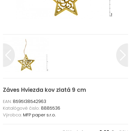
Záves Hviezda kov zlatá 9 cm
EAN:
8595138542963
Katalógové čislo:
8885536
Výrobca:
MFP paper s.r.o.