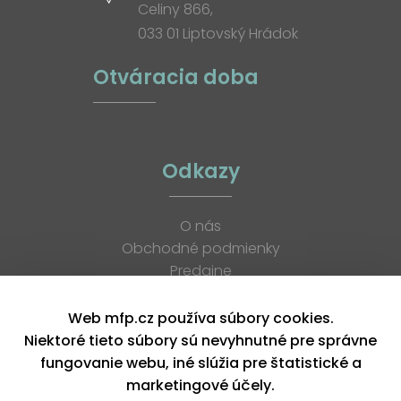
Celiny 866,
033 01 Liptovský Hrádok
Otváracia doba
Odkazy
O nás
Obchodné podmienky
Predajne
Katalógy
K stiahnutiu
Web mfp.cz používa súbory cookies.
Blog
Niektoré tieto súbory sú nevyhnutné pre správne
Kontakt
fungovanie webu, iné slúžia pre štatistické a
Kariéra
marketingové účely.