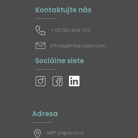
Kontaktujte nás
+421 910 454 755
infosk@mfppaper.com
Sociálne siete
Adresa
MFP papier s.r.o.