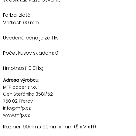
Farba: zlatá
Veľkosť: 90 mm
Uvedená cena je za 1 ks.
Počet kusov skladom: 0
Hmotnosť: 0.01 kg
Adresa výrobcu:
MFP paper s.r.o.
Gen.Štefánika 3581/52
750 02 Přerov
info@mfp.cz
www.mfp.cz
Rozmer: 90mm x 90mm x 1mm (Š x V x H)