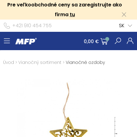
Pre veľkoobchodné ceny sa zaregistrujte ako
firma
tu
+421 910 454 755
SK
0,00 €
Úvod
>
Vianočný sortiment
>
Vianočné ozdoby