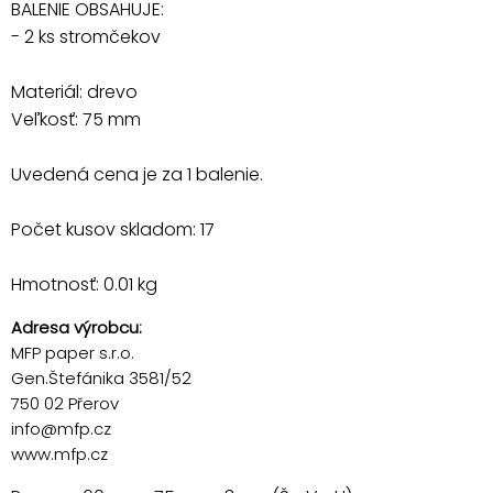
BALENIE OBSAHUJE:
- 2 ks stromčekov
Materiál: drevo
Veľkosť: 75 mm
Uvedená cena je za 1 balenie.
Počet kusov skladom: 17
Hmotnosť: 0.01 kg
Adresa výrobcu:
MFP paper s.r.o.
Gen.Štefánika 3581/52
750 02 Přerov
info@mfp.cz
www.mfp.cz