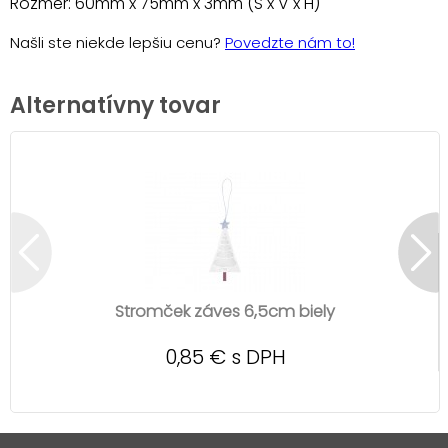
Rozmer: 60mm x 75mm x 3mm (Š x V x H)
Našli ste niekde lepšiu cenu?
Povedzte nám to!
Alternatívny tovar
Stromček záves 6,5cm biely
0,85 € s DPH