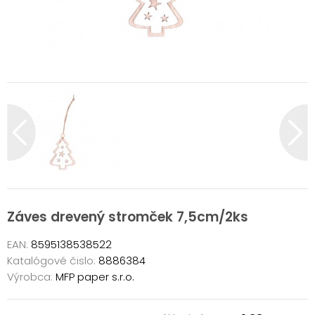
Záves drevený stromček 7,5cm/2ks
EAN:
8595138538522
Katalógové čislo:
8886384
Výrobca:
MFP paper s.r.o.