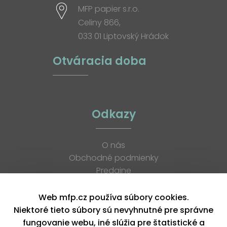
MFP papier s.r.o.
Celiny 866,
033 01 Liptovský Hrádok
Otváracia doba
Odkazy
O nás
Obchodné podmienky
Predajne
Katalógy
K stiahnutiu
Web mfp.cz používa súbory cookies.
Blog
Niektoré tieto súbory sú nevyhnutné pre správne
Kontakt
fungovanie webu, iné slúžia pre štatistické a