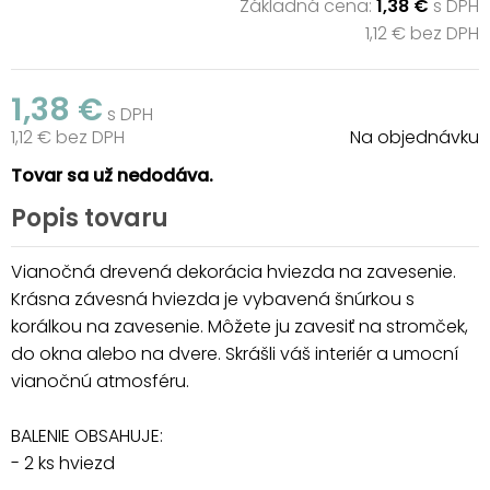
Základná cena:
1,38 €
s DPH
1,12 € bez DPH
1,38 €
s DPH
1,12 € bez DPH
Na objednávku
Tovar sa už nedodáva.
Popis tovaru
Vianočná drevená dekorácia hviezda na zavesenie.
Krásna závesná hviezda je vybavená šnúrkou s
korálkou na zavesenie. Môžete ju zavesiť na stromček,
do okna alebo na dvere. Skrášli váš interiér a umocní
vianočnú atmosféru.
BALENIE OBSAHUJE:
- 2 ks hviezd