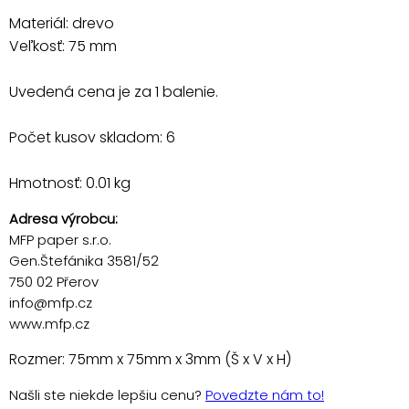
Materiál: drevo
Veľkosť: 75 mm
Uvedená cena je za 1 balenie.
Počet kusov skladom: 6
Hmotnosť: 0.01 kg
Adresa výrobcu:
MFP paper s.r.o.
Gen.Štefánika 3581/52
750 02 Přerov
info@mfp.cz
www.mfp.cz
Rozmer: 75mm x 75mm x 3mm (Š x V x H)
Našli ste niekde lepšiu cenu?
Povedzte nám to!