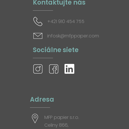
Kontaktujte nás
+421 910 454 755
infosk@mfppaper.com
Sociálne siete
Adresa
MFP papier s.r.o.
Celiny 866,