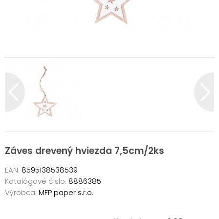
Záves drevený hviezda 7,5cm/2ks
EAN:
8595138538539
Katalógové čislo:
8886385
Výrobca:
MFP paper s.r.o.