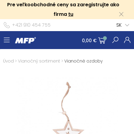
Pre veľkoobchodné ceny sa zaregistrujte ako
firma
tu
+421 910 454 755
SK
0,00 €
Úvod
>
Vianočný sortiment
>
Vianočné ozdoby