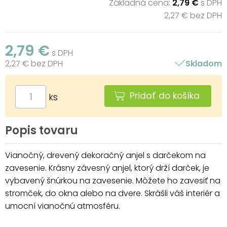
Základná cena:
2,79 €
s DPH
2,27 € bez DPH
2,79 €
s DPH
2,27 € bez DPH
Skladom
Pridať do košíka
ks
Popis tovaru
Vianočný, drevený dekoračný anjel s darčekom na
zavesenie. Krásny závesný anjel, ktorý drží darček, je
vybavený šnúrkou na zavesenie. Môžete ho zavesiť na
stromček, do okna alebo na dvere. Skrášli váš interiér a
umocní vianočnú atmosféru.