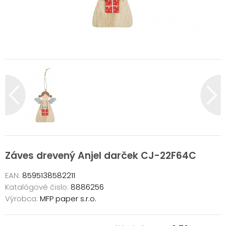
Záves drevený Anjel darček CJ-22F64C
EAN:
8595138582211
Katalógové čislo:
8886256
Výrobca:
MFP paper s.r.o.