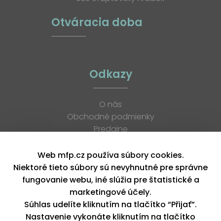
Otváracia doba
Odkazy
O nás
Obchodné podmienky
Predajne
Katalógy
K stiahnutiu
Web mfp.cz používa súbory cookies.
Blog
Niektoré tieto súbory sú nevyhnutné pre správne
Kontakt
fungovanie webu, iné slúžia pre štatistické a
Kariéra
marketingové účely.
XML feed
Súhlas udelíte kliknutím na tlačítko “Přijať”.
Nastavenie vykonáte kliknutím na tlačítko