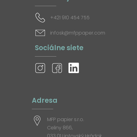
+421 910 454 755
infosk@mfppaper.com
Sociálne siete
Adresa
MFP papier s.r.o.
Celiny 866,
033 01 Liptovský Hrádok