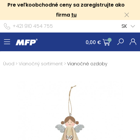
Pre veľkoobchodné ceny sa zaregistrujte ako
firma
tu
+421 910 454 755
SK
0,00 €
Úvod
>
Vianočný sortiment
>
Vianočné ozdoby