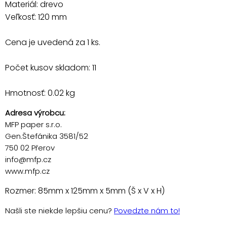
Materiál: drevo
Veľkosť: 120 mm
Cena je uvedená za 1 ks.
Počet kusov skladom: 11
Hmotnosť: 0.02 kg
Adresa výrobcu:
MFP paper s.r.o.
Gen.Štefánika 3581/52
750 02 Přerov
info@mfp.cz
www.mfp.cz
Rozmer: 85mm x 125mm x 5mm (Š x V x H)
Našli ste niekde lepšiu cenu?
Povedzte nám to!