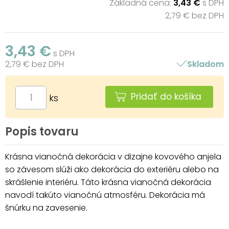
Základná cena:
3,43 €
s DPH
2,79 € bez DPH
3,43 €
s DPH
2,79 € bez DPH
Skladom
Pridať do košíka
ks
Popis tovaru
Krásna vianočná dekorácia v dizajne kovového anjela
so závesom slúži ako dekorácia do exteriéru alebo na
skrášlenie interiéru. Táto krásna vianočná dekorácia
navodí takúto vianočnú atmosféru. Dekorácia má
šnúrku na zavesenie.