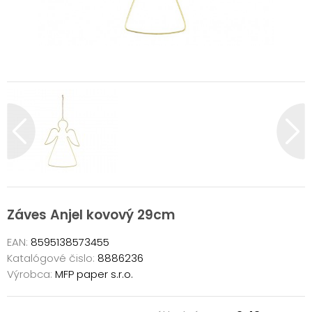
Záves Anjel kovový 29cm
EAN:
8595138573455
Katalógové čislo:
8886236
Výrobca:
MFP paper s.r.o.