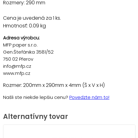
Rozmery: 290 mm
Cena je uvedená za 1 ks.
Hmotnosť: 0.09 kg
Adresa výrobcu:
MFP paper s.r.o.
Gen.Štefánika 3581/52
750 02 Přerov
info@mfp.cz
www.mfp.cz
Rozmer: 200mm x 290mm x 4mm (Š x V x H)
Našli ste niekde lepšiu cenu?
Povedzte nám to!
Alternatívny tovar