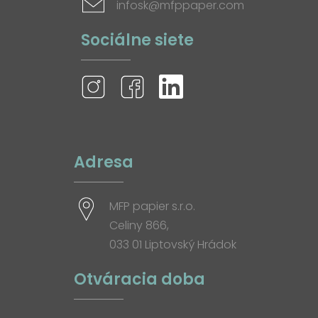
infosk@mfppaper.com
Sociálne siete
Adresa
MFP papier s.r.o.
Celiny 866,
033 01 Liptovský Hrádok
Otváracia doba