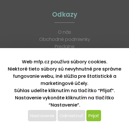
Odkazy
O nás
Obchodné podmienky
Predajne
Katalógy
K stiahnutiu
Web mfp.cz používa súbory cookies.
Blog
Niektoré tieto súbory sú nevyhnutné pre správne
Kontakt
fungovanie webu, iné slúžia pre štatistické a
Kariéra
marketingové účely.
XML feed
Súhlas udelíte kliknutím na tlačítko “Přijať”.
Nastavenie vykonáte kliknutím na tlačítko
“Nastavenie”.
Copyright © 2026, MFP paper s. r. o. | Všetky práva vyhradené
design by MFP
Nastavenie
Odmietnuť
Prijať
Tento web používa k poskytovaniu služieb,
personalizácií reklám a analýze návštevnosti súbory