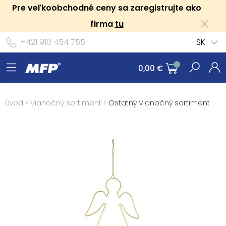
Pre veľkoobchodné ceny sa zaregistrujte ako
firma
tu
+421 910 454 755
SK
0,00 €
Úvod
>
Vianočný sortiment
>
Ostatný Vianočný sortiment