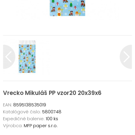
Vrecko Mikuláš PP vzor20 20x39x6
EAN:
8595138535019
Katalógové čislo:
5800748
Expedičné balenie:
100 ks
Výrobca:
MFP paper s.r.o.