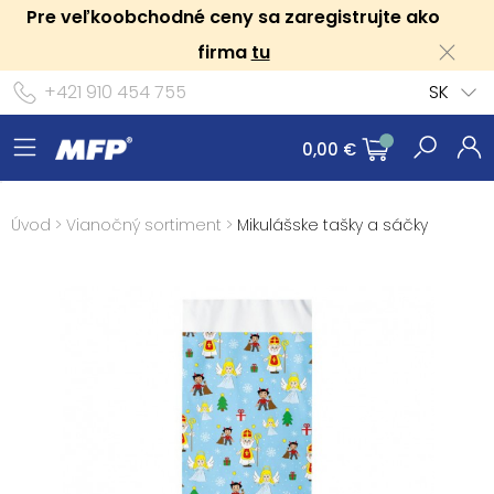
Pre veľkoobchodné ceny sa zaregistrujte ako
firma
tu
+421 910 454 755
SK
0,00 €
Úvod
>
Vianočný sortiment
>
Mikulášske tašky a sáčky