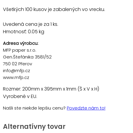
Všetkých 100 kusov je zabalených vo vrecku.
Uvedená cena je za 1 ks.
Hmotnosť: 0.05 kg
Adresa výrobcu:
MFP paper s.r.o.
Gen.Štefánika 3581/52
750 02 Přerov
info@mfp.cz
www.mfp.cz
Rozmer: 200mm x 395mm x 1mm (Š x V x H)
Vyrobené v EU.
Našli ste niekde lepšiu cenu?
Povedzte nám to!
Alternatívny tovar