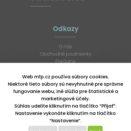
Odkazy
O nás
Obchodné podmienky
Predajne
Katalógy
K stiahnutiu
Web mfp.cz používa súbory cookies.
Blog
Niektoré tieto súbory sú nevyhnutné pre správne
Kontakt
fungovanie webu, iné slúžia pre štatistické a
Kariéra
marketingové účely.
XML feed
Súhlas udelíte kliknutím na tlačítko “Přijať”.
Nastavenie vykonáte kliknutím na tlačítko
“Nastavenie”.
Copyright © 2026, MFP paper s. r. o. | Všetky práva vyhradené
design by MFP