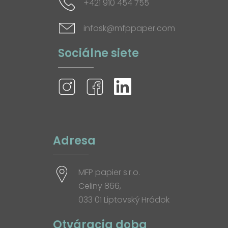
+421 910 454 755
infosk@mfppaper.com
Sociálne siete
Adresa
MFP papier s.r.o.
Celiny 866,
033 01 Liptovský Hrádok
Otváracia doba