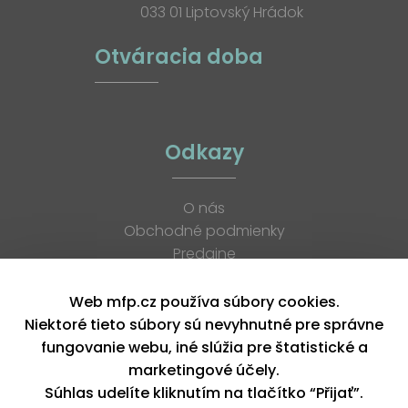
033 01 Liptovský Hrádok
Otváracia doba
Odkazy
O nás
Obchodné podmienky
Predajne
Katalógy
K stiahnutiu
Web mfp.cz používa súbory cookies.
Blog
Niektoré tieto súbory sú nevyhnutné pre správne
Kontakt
fungovanie webu, iné slúžia pre štatistické a
Kariéra
marketingové účely.
XML feed
Súhlas udelíte kliknutím na tlačítko “Přijať”.