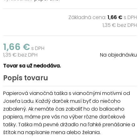
Základná cena:
1,66 €
s DPH
1,35 € bez DPH
1,66 €
s DPH
1,35 € bez DPH
Na objednávku
Tovar sa už nedodáva.
Popis tovaru
Papierová vianočná taška s vianočnými motívmi od
Josefa Ladu. Každý darček musí byť do niečoho
zabalený. Ak nemáte čas zabaliť ho do baliaceho
papiera, máme pre vás na výber rôzne darčekové
tašky. Taška má pevné držadlo na ľahké prenášanie a
štítok na napísanie mena alebo želania.