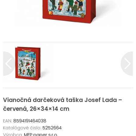
Vianočná darčeková taška Josef Lada –
červená, 26×34×14 cm
EAN:
8594191464038
Katalógové čislo:
5252664
Výrobca:
MFP paper s.r.o.