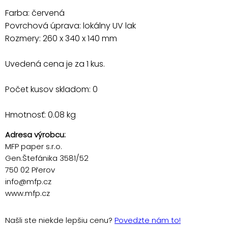
Farba: červená
Povrchová úprava: lokálny UV lak
Rozmery: 260 x 340 x 140 mm
Uvedená cena je za 1 kus.
Počet kusov skladom: 0
Hmotnosť: 0.08 kg
Adresa výrobcu:
MFP paper s.r.o.
Gen.Štefánika 3581/52
750 02 Přerov
info@mfp.cz
www.mfp.cz
Našli ste niekde lepšiu cenu?
Povedzte nám to!