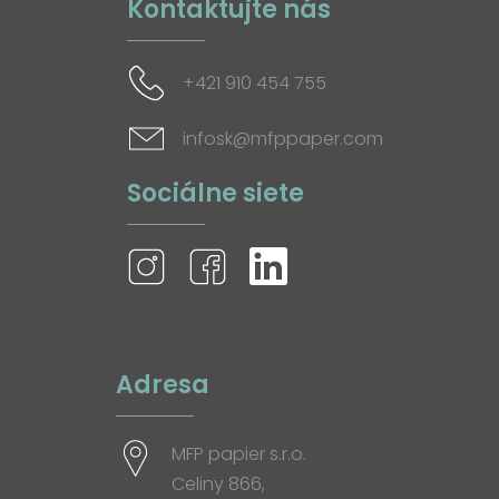
Kontaktujte nás
+421 910 454 755
infosk@mfppaper.com
Sociálne siete
Adresa
MFP papier s.r.o.
Celiny 866,