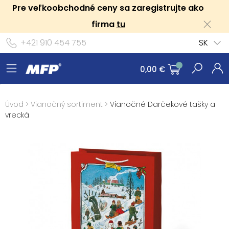
Pre veľkoobchodné ceny sa zaregistrujte ako
firma
tu
+421 910 454 755
SK
0,00 €
Úvod
>
Vianočný sortiment
>
Vianočné Darčekové tašky a
vrecká