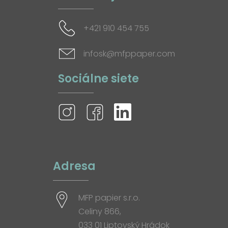
+421 910 454 755
infosk@mfppaper.com
Sociálne siete
Adresa
MFP papier s.r.o.
Celiny 866,
033 01 Liptovský Hrádok