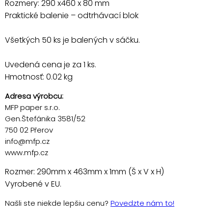
Rozmery: 290 x460 x 80 mm
Praktické balenie – odtrhávací blok
Všetkých 50 ks je balených v sáčku.
Uvedená cena je za 1 ks.
Hmotnosť: 0.02 kg
Adresa výrobcu:
MFP paper s.r.o.
Gen.Štefánika 3581/52
750 02 Přerov
info@mfp.cz
www.mfp.cz
Rozmer: 290mm x 463mm x 1mm (Š x V x H)
Vyrobené v EU.
Našli ste niekde lepšiu cenu?
Povedzte nám to!