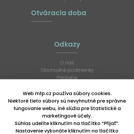
Otváracia doba
Odkazy
O nás
Obchodné podmienky
Predajne
Katalógy
K stiahnutiu
Web mfp.cz používa súbory cookies.
Blog
Niektoré tieto súbory sú nevyhnutné pre správne
Kontakt
fungovanie webu, iné slúžia pre štatistické a
Kariéra
marketingové účely.
XML feed
Súhlas udelíte kliknutím na tlačítko “Přijať”.
Nastavenie vykonáte kliknutím na tlačítko