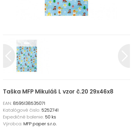
Taška MFP Mikuláš L vzor č.20 29x46x8
EAN:
8595138535071
Katalógové čislo:
5252741
Expedičné balenie:
50 ks
Výrobca:
MFP paper s.r.o.