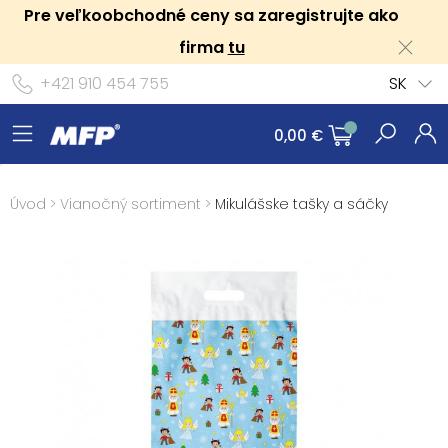
Pre veľkoobchodné ceny sa zaregistrujte ako
firma
tu
+421 910 454 755
SK
0,00 €
Úvod
>
Vianočný sortiment
>
Mikulášske tašky a sáčky