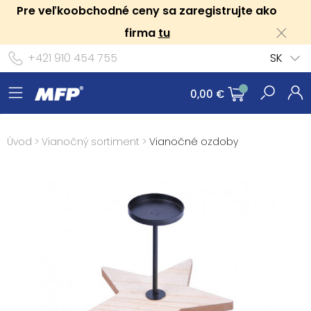
Pre veľkoobchodné ceny sa zaregistrujte ako
firma
tu
+421 910 454 755
SK
0,00 €
Úvod
>
Vianočný sortiment
>
Vianočné ozdoby