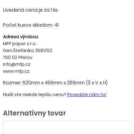
Uvedená cena je za 1 ks.
Počet kusov skladom: 41
Adresa výrobcu:
MFP paper s.r.o.
Gen.Štefánika 3581/52
750 02 Přerov
info@mfp.cz
www.mfp.cz
Rozmer: 520mm x 495mm x 265mm (Š x V x H)
Našli ste niekde lepšiu cenu?
Povedzte nám to!
Alternatívny tovar