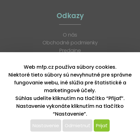
Odkazy
O nás
Obchodné podmienky
Predajne
Katalógy
K stiahnutiu
Web mfp.cz používa súbory cookies.
Blog
Niektoré tieto súbory sú nevyhnutné pre správne
Kontakt
fungovanie webu, iné slúžia pre štatistické a
Kariéra
marketingové účely.
XML feed
Súhlas udelíte kliknutím na tlačítko “Přijať”.
Nastavenie vykonáte kliknutím na tlačítko
“Nastavenie”.
Copyright © 2026, MFP paper s. r. o. | Všetky práva vyhradené
design by MFP
Nastavenie
Odmietnuť
Prijať
Tento web používa k poskytovaniu služieb,
personalizácií reklám a analýze návštevnosti súbory