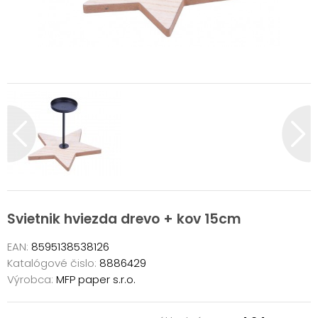
Svietnik hviezda drevo + kov 15cm
EAN:
8595138538126
Katalógové čislo:
8886429
Výrobca:
MFP paper s.r.o.