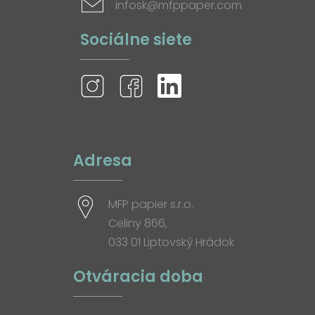
infosk@mfppaper.com
Sociálne siete
Adresa
MFP papier s.r.o.
Celiny 866,
033 01 Liptovský Hrádok
Otváracia doba