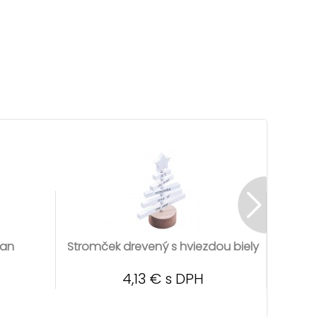
tan
Stromček drevený s hviezdou biely
Stro
4,13 € s DPH