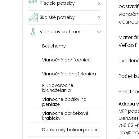
Písacie potreby
postaviť
vianočn
Školské potreby
krásnou 
Vianočný sortiment
Materiál
Veľkosť
Betlehemy
Vianočné pohľadnice
Uvedená 
Vianočné blahoželaniea
Počet k
PF, Novoročné
blahoželania
Hmotnosť
Vianočné obálky na
Adresa v
peniaze
MFP paper
Vianočné darčekové
Gen.Štef
krabičky
750 02 P
Darčekový baliaci papier
info@mf