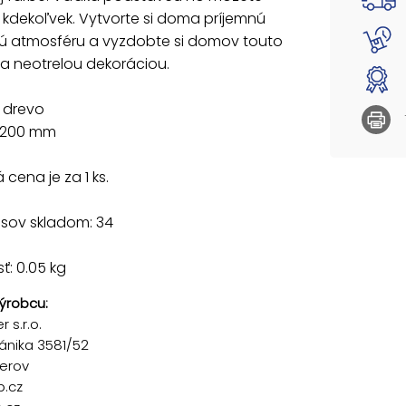
 kdekoľvek. Vytvorte si doma príjemnú
ú atmosféru a vyzdobte si domov touto
a neotrelou dekoráciou.
: drevo
: 200 mm
cena je za 1 ks.
usov skladom: 34
: 0.05 kg
ýrobcu:
 s.r.o.
ánika 3581/52
řerov
p.cz