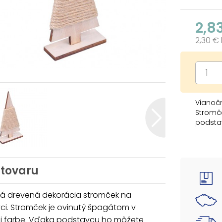
2,8
2,30 €
Vianoč
Stromče
podstav
doma p
domov 
Materiá
 tovaru
Veľkos
Uvedená 
á drevená dekorácia stromček na
ci. Stromček je ovinutý špagátom v
ej farbe. Vďaka podstavcu ho môžete