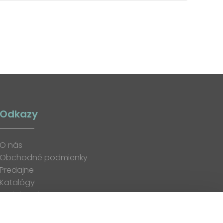
Odkazy
O nás
Obchodné podmienky
Predajne
Katalógy
K stiahnutiu
Blog
Kontakt