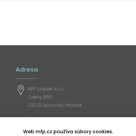
Adresa
MFP papier s.r.o.
Celiny 866,
033 01 Liptovský Hrádok
Otváracia doba
Web mfp.cz používa súbory cookies.