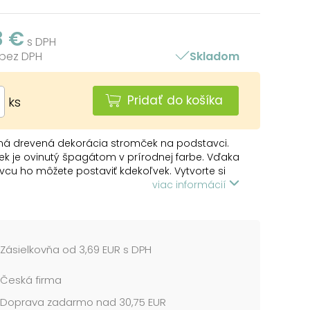
3 €
s DPH
 bez DPH
Skladom
Pridať do košíka
ks
ná drevená dekorácia stromček na podstavci.
k je ovinutý špagátom v prírodnej farbe. Vďaka
cu ho môžete postaviť kdekoľvek. Vytvorte si
ríjemnú vianočnú atmosféru a vyzdobte si
viac informácií
touto krásnou a neotrelou dekoráciou.
l: drevo
ť: 200 mm
Zásielkovňa od 3,69 EUR s DPH
cena je za 1 ks....
Česká firma
Doprava zadarmo nad 30,75 EUR