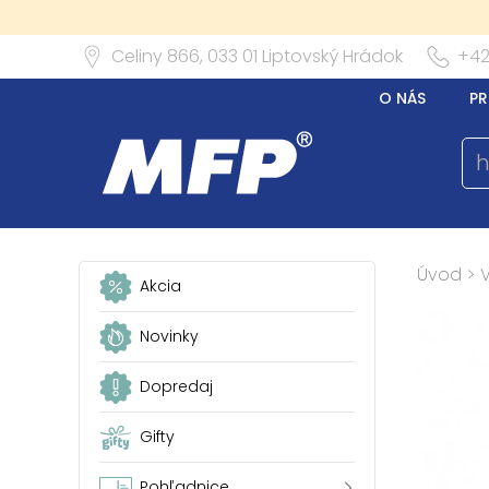
Celiny 866,
033 01
Liptovský Hrádok
+42
O NÁS
PR
Úvod
>
Akcia
Novinky
Dopredaj
Gifty
Pohľadnice