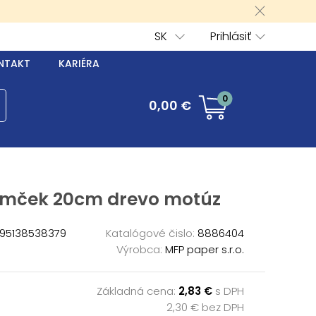
SK
Prihlásiť
NTAKT
KARIÉRA
0
0,00 €
omček 20cm drevo motúz
95138538379
Katalógové čislo:
8886404
Výrobca:
MFP paper s.r.o.
Základná cena:
2,83 €
s DPH
2,30 € bez DPH