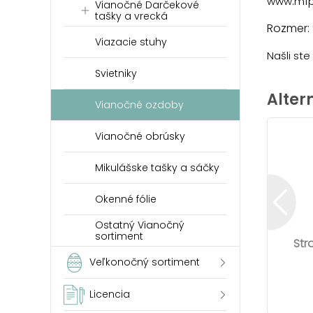
www.mfp
Vianočné Darčekové
tašky a vrecká
Rozmer:
Viazacie stuhy
Našli st
Svietniky
Alter
Vianočné ozdoby
Vianočné obrúsky
Mikulášske tašky a sáčky
Okenné fólie
Ostatný Vianočný
sortiment
Str
Veľkonočný sortiment
Licencia