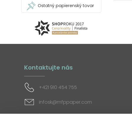
Ostatný papierenský tovar
Kontaktujte nás
+421 910 454 755
infosk@mfppaper.com
Sociálne siete