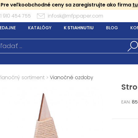
Pre veľkoobchodné ceny sa zaregistrujte ako firma
tu
1 910 454 755
infosk@mfppaper.com
EDAJNE
KATALÓGY
K STIAHNUTIU
BLOG
KO
Vianočný sortiment
>
Vianočné ozdoby
Str
EAN:
85