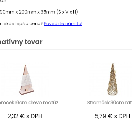
.cz
 90mm x 200mm x 35mm (Š x V x H)
e niekde lepšiu cenu?
Povedzte nám to!
natívny tovar
omček 16cm drevo motúz
Stromček 30cm ra
2,32 € s DPH
5,79 € s DPH