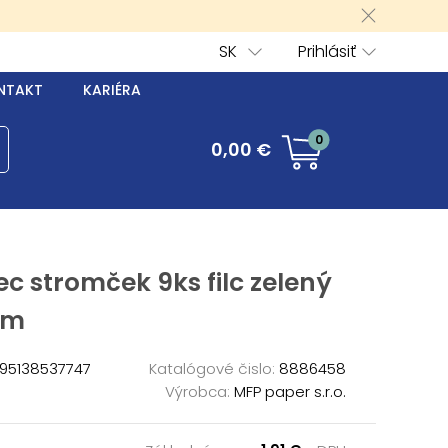
SK
Prihlásiť
NTAKT
KARIÉRA
0
0,00 €
ec stromček 9ks filc zelený
cm
95138537747
Katalógové čislo:
8886458
Výrobca:
MFP paper s.r.o.