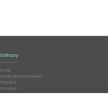
Odkazy
O nás
Obchodné podmienky
Predajne
Katalógy
K stiahnutiu
Blog
Kontakt