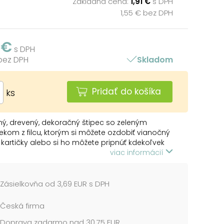
Základná cena:
1,91 €
s DPH
1,55 € bez DPH
 €
s DPH
 bez DPH
Skladom
Pridať do košíka
ks
ý, drevený, dekoračný štipec so zeleným
kom z filcu, ktorým si môžete ozdobiť vianočný
 kartičky alebo si ho môžete pripnúť kdekoľvek
zdobiť si ním interiér.
viac informácií
 OBSAHUJE:
štipcov (strom)
Zásielkovňa od 3,69 EUR s DPH
 cena je za 1 balenie....
Česká firma
Doprava zadarmo nad 30,75 EUR