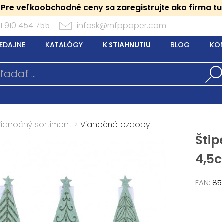
Pre veľkoobchodné ceny sa zaregistrujte ako firma
tu
1 910 454 755
infosk@mfppaper.com
EDAJNE
KATALÓGY
K STIAHNUTIU
BLOG
KO
Vianočný sortiment
>
Vianočné ozdoby
Štip
4,5
EAN:
85