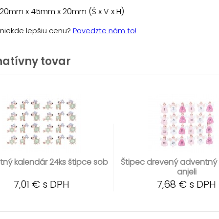
 20mm x 45mm x 20mm (Š x V x H)
e niekde lepšiu cenu?
Povedzte nám to!
natívny tovar
ný kalendár 24ks štipce sob
Štipec drevený adventný
anjeli
7,01 € s DPH
7,68 € s DPH