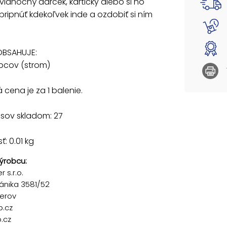
vianočný darček, kartičky alebo si ho
ripnúť kdekoľvek inde a ozdobiť si ním
OBSAHUJE:
tipcov (strom)
cena je za 1 balenie.
usov skladom: 27
: 0.01 kg
ýrobcu:
 s.r.o.
ánika 3581/52
řerov
p.cz
.cz