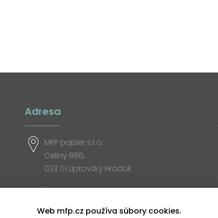
Adresa
MFP papier s.r.o.
Celiny 866,
033 01 Liptovský Hrádok
Otváracia doba
Web mfp.cz používa súbory cookies.