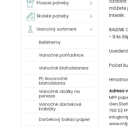
ozdobiť 
Písacie potreby
môžete p
interiér.
Školské potreby
BALENIE 
Vianočný sortiment
- 9 ks š
Betlehemy
Uvedená 
Vianočné pohľadnice
Počet k
Vianočné blahoželaniea
PF, Novoročné
Hmotnosť
blahoželania
Adresa v
Vianočné obálky na
peniaze
MFP paper
Gen.Štef
Vianočné darčekové
krabičky
750 02 P
info@mf
Darčekový baliaci papier
www.mfp