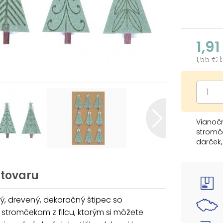
1,91
1,55 €
Vianočn
stromče
darček,
inde a o
BALENIE
 tovaru
- 9 ks 
, drevený, dekoračný štipec so
Uvedená
stromčekom z filcu, ktorým si môžete