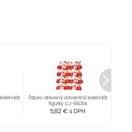
 kalendár
Štipec drevený adventný kalendár
Štipec
figurky CJ-19S31A
5,82 € s DPH