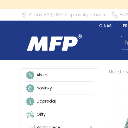
Celiny 866,
033 01
Liptovský Hrádok
+42
O NÁS
PR
Úvod
>
Akcia
Novinky
Dopredaj
Gifty
Pohľadnice