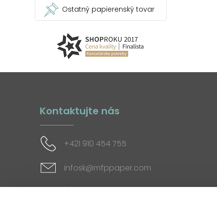
Ostatný papierenský tovar
Kontaktujte nás
+421 910 454 755
infosk@mfppaper.com
Sociálne siete