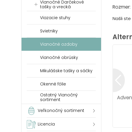
Vianočné Darčekové
Rozmer:
tašky a vrecká
Viazacie stuhy
Našli st
Svietniky
Alter
Vianočné ozdoby
Vianočné obrúsky
Mikulášske tašky a sáčky
Okenné fólie
Ostatný Vianočný
Advent
sortiment
Veľkonočný sortiment
Licencia