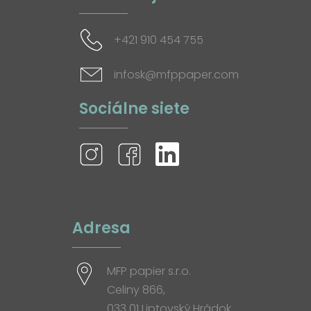
+421 910 454 755
infosk@mfppaper.com
Sociálne siete
Adresa
MFP papier s.r.o.
Celiny 866,
033 01 Liptovský Hrádok