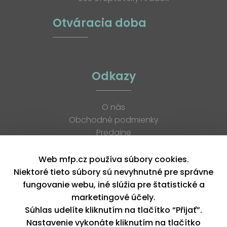
Otváracia doba
Odkazy
O nás
Obchodné podmienky
Predajne
Katalógy
K stiahnutiu
Web mfp.cz používa súbory cookies.
Blog
Niektoré tieto súbory sú nevyhnutné pre správne
Kontakt
fungovanie webu, iné slúžia pre štatistické a
Kariéra
marketingové účely.
XML feed
Súhlas udelíte kliknutím na tlačítko “Přijať”.
Nastavenie vykonáte kliknutím na tlačítko