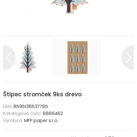
Štipec stromček 9ks drevo
EAN:
8595138537785
Katalógové čislo:
8886462
Výrobca:
MFP paper s.r.o.