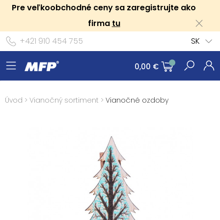
Pre veľkoobchodné ceny sa zaregistrujte ako
firma
tu
+421 910 454 755
SK
0,00 €
Úvod
>
Vianočný sortiment
>
Vianočné ozdoby