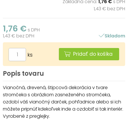
Základná cena:
1,76 €
s DPH
1,43 € bez DPH
1,76 €
s DPH
1,43 € bez DPH
Skladom
Pridať do košíka
ks
Popis tovaru
Vianočná, drevená, štipcová dekorácia v tvare
stromčeka s obrázkom zasneženého stromčeka,
ozdobí váš vianočný darček, pohľadnice alebo si ich
môžete pripnúť kdekoľvek inde a ozdobiť si tak interiér.
Vyrobené z preglejky.