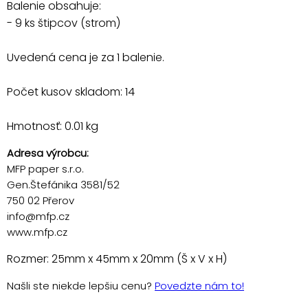
Balenie obsahuje:
- 9 ks štipcov (strom)
Uvedená cena je za 1 balenie.
Počet kusov skladom: 14
Hmotnosť: 0.01 kg
Adresa výrobcu:
MFP paper s.r.o.
Gen.Štefánika 3581/52
750 02 Přerov
info@mfp.cz
www.mfp.cz
Rozmer: 25mm x 45mm x 20mm (Š x V x H)
Našli ste niekde lepšiu cenu?
Povedzte nám to!