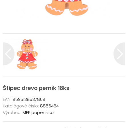
Štipec drevo perník 18ks
EAN:
8595138537808
Katalógové čislo:
8886464
Výrobca:
MFP paper s.r.o.