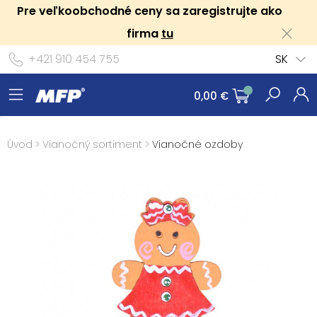
Pre veľkoobchodné ceny sa zaregistrujte ako
firma
tu
+421 910 454 755
SK
0,00 €
Úvod
>
Vianočný sortiment
>
Vianočné ozdoby