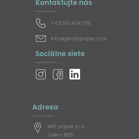
Kontaktujte nás
+421 910 454 755
infosk@mfppaper.com
Sociálne siete
Adresa
MFP papier s.r.o.
Celiny 866,