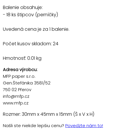
Balenie obsahuje:
- 18 ks štipcov (perníčky)
Uvedená cena je za 1 balenie.
Počet kusov skladom: 24
Hmotnosť: 0.01 kg
Adresa výrobcu:
MFP paper s.r.o.
Gen.Štefánika 3581/52
750 02 Přerov
info@mfp.cz
www.mfp.cz
Rozmer: 30mm x 45mm x 15mm (Š x V x H)
Našli ste niekde lepšiu cenu?
Povedzte nám to!