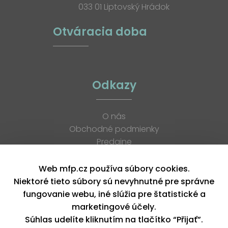
033 01 Liptovský Hrádok
Otváracia doba
Odkazy
O nás
Obchodné podmienky
Predajne
Katalógy
K stiahnutiu
Web mfp.cz používa súbory cookies.
Blog
Niektoré tieto súbory sú nevyhnutné pre správne
Kontakt
fungovanie webu, iné slúžia pre štatistické a
Kariéra
marketingové účely.
XML feed
Súhlas udelíte kliknutím na tlačítko “Přijať”.