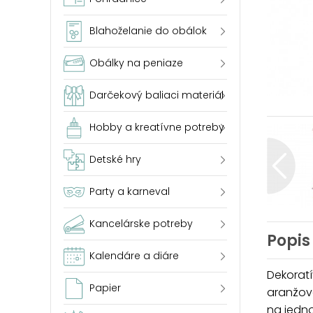
Blahoželanie do obálok
Obálky na peniaze
Darčekový baliaci materiál
Hobby a kreatívne potreby
Detské hry
Party a karneval
Kancelárske potreby
Popis
Kalendáre a diáre
Dekoratí
Papier
aranžova
na jedn