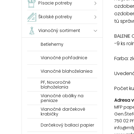
Písacie potreby
ozdoben
ozdobeni
Školské potreby
tú sprá
Vianočný sortiment
BALENIE 
-9 ks rol
Betlehemy
Vianočné pohľadnice
Farba: z
Vianočné blahoželaniea
Uvedená 
PF, Novoročné
blahoželania
Počet ku
Vianočné obálky na
Adresa v
peniaze
MFP paper
Vianočné darčekové
Gen.Štef
krabičky
750 02 P
Darčekový baliaci papier
info@mf