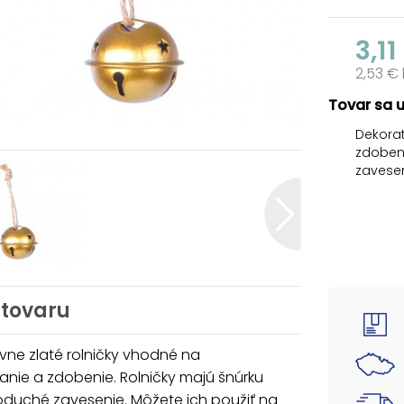
3,11
2,53 €
Tovar sa 
Dekorat
zdobeni
zavesen
stromče
girlánd
BALENIE
-9 ks ro
Farba: 
 tovaru
Uvedená
vne zlaté rolničky vhodné na
nie a zdobenie. Rolničky majú šnúrku
oduché zavesenie. Môžete ich použiť na