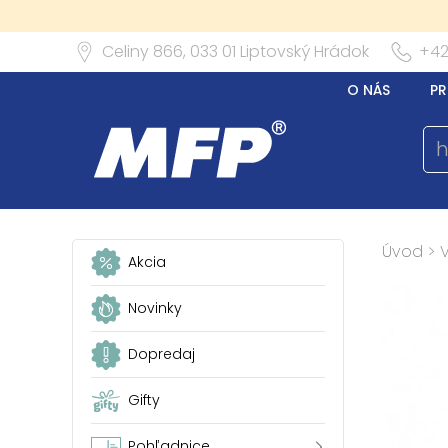
Celiny 866,
033 01
Liptovský Hrádok
+42
O NÁS
PR
Úvod
>
Akcia
Novinky
Dopredaj
Gifty
Pohľadnice