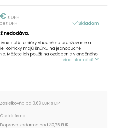
 €
s DPH
 bez DPH
Skladom
už nedodáva.
ívne zlaté rolničky vhodné na aranžovanie a
e. Rolničky majú šnúrku na jednoduché
ie. Môžete ich použiť na ozdobenie vianočného
ka alebo na ozdobenie svietnikov, vencov či
viac informácií
. Vytvoria tú správnu vianočnú atmosféru.
 OBSAHUJE:
lničiek
zlatá
Zásielkovňa od 3,69 EUR s DPH
 cena je za 1 balenie....
Česká firma
Doprava zadarmo nad 30,75 EUR