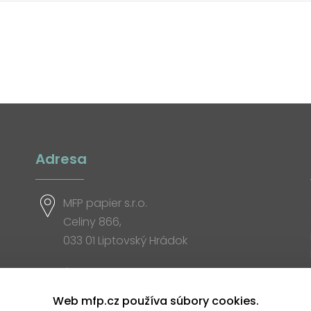
Adresa
MFP papier s.r.o.
Celiny 866,
033 01 Liptovský Hrádok
Otváracia doba
Web mfp.cz používa súbory cookies.