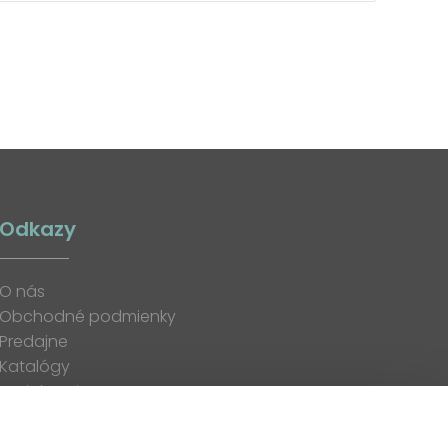
Odkazy
O nás
Obchodné podmienky
Predajne
Katalógy
K stiahnutiu
Blog
Kontakt