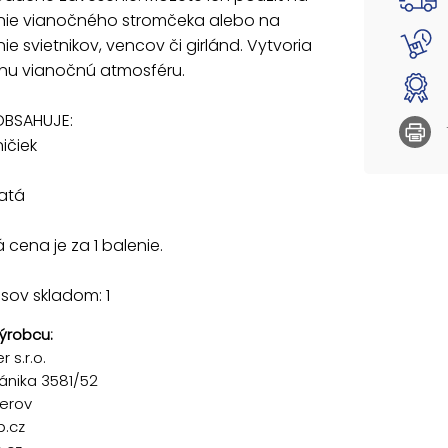
ie vianočného stromčeka alebo na
e svietnikov, vencov či girlánd. Vytvoria
vnu vianočnú atmosféru.
OBSAHUJE:
ničiek
latá
cena je za 1 balenie.
sov skladom: 1
ýrobcu:
 s.r.o.
ánika 3581/52
řerov
p.cz