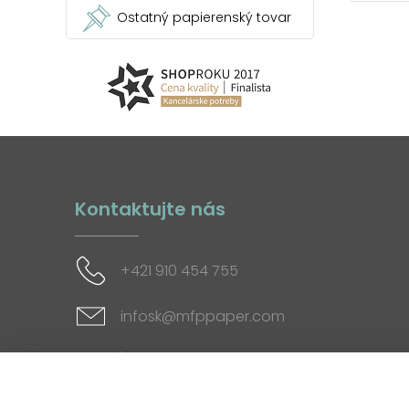
Ostatný papierenský tovar
Kontaktujte nás
+421 910 454 755
infosk@mfppaper.com
Sociálne siete