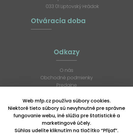
033 01 Liptovský Hrádok
Otváracia doba
Odkazy
O nás
Obchodné podmienky
Predajne
Katalógy
K stiahnutiu
Web mfp.cz používa súbory cookies.
Blog
Niektoré tieto súbory sú nevyhnutné pre správne
Kontakt
fungovanie webu, iné slúžia pre štatistické a
Kariéra
marketingové účely.
XML feed
Súhlas udelíte kliknutím na tlačítko “Přijať”.