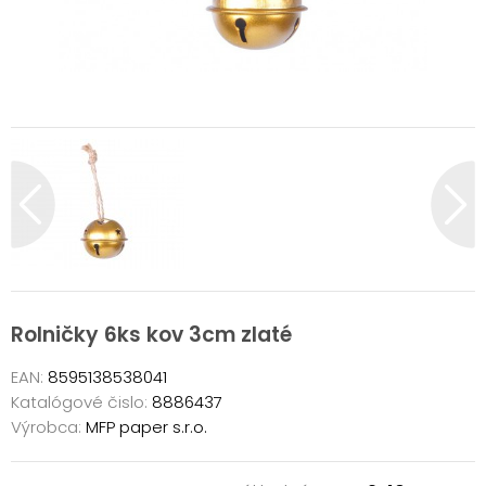
Rolničky 6ks kov 3cm zlaté
EAN:
8595138538041
Katalógové čislo:
8886437
Výrobca:
MFP paper s.r.o.