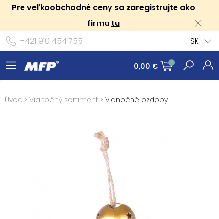
Pre veľkoobchodné ceny sa zaregistrujte ako
firma
tu
+421 910 454 755
SK
0,00 €
Úvod
>
Vianočný sortiment
>
Vianočné ozdoby