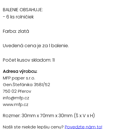
BALENIE OBSAHUJE:
- 6 ks rolničiek
Farba: zlatá
Uvedená cena je za 1 balenie.
Počet kusov skladom: 11
Adresa výrobcu:
MFP paper s.r.o.
Gen.Štefánika 3581/52
750 02 Přerov
info@mfp.cz
www.mfp.cz
Rozmer: 30mm x 70mm x 30mm (Š x V x H)
Našli ste niekde lepšiu cenu?
Povedzte nám to!