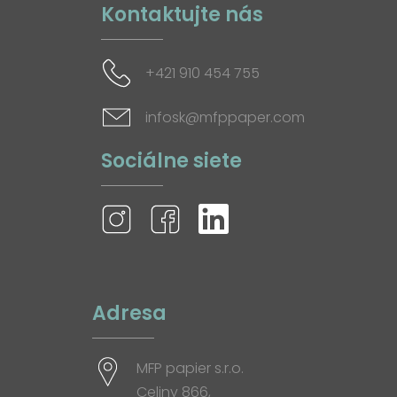
Kontaktujte nás
+421 910 454 755
infosk@mfppaper.com
Sociálne siete
Adresa
MFP papier s.r.o.
Celiny 866,