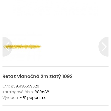
Reťaz vianočná 2m zlatý 1092
EAN:
8595138559626
Katalógové čislo:
8885881
Výrobca:
MFP paper s.r.o.