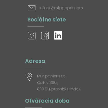
infosk@mfppaper.com
Sociálne siete
Adresa
MFP papier s.r.o.
Celiny 866,
033 01 Liptovský Hrádok
Otváracia doba