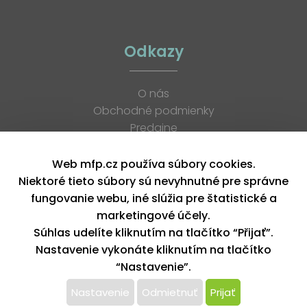
Odkazy
O nás
Obchodné podmienky
Predajne
Katalógy
K stiahnutiu
Web mfp.cz používa súbory cookies.
Blog
Niektoré tieto súbory sú nevyhnutné pre správne
Kontakt
fungovanie webu, iné slúžia pre štatistické a
Kariéra
marketingové účely.
XML feed
Súhlas udelíte kliknutím na tlačítko “Přijať”.
Nastavenie vykonáte kliknutím na tlačítko
“Nastavenie”.
Copyright © 2026, MFP paper s. r. o. | Všetky práva vyhradené
design by MFP
Nastavenie
Odmietnuť
Prijať
Tento web používa k poskytovaniu služieb,