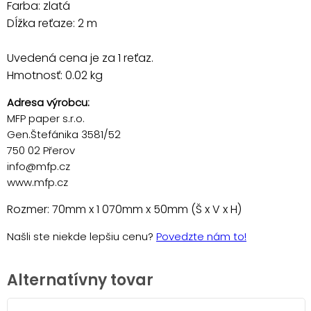
Farba: zlatá
Dĺžka reťaze: 2 m
Uvedená cena je za 1 reťaz.
Hmotnosť: 0.02 kg
Adresa výrobcu:
MFP paper s.r.o.
Gen.Štefánika 3581/52
750 02 Přerov
info@mfp.cz
www.mfp.cz
Rozmer: 70mm x 1 070mm x 50mm (Š x V x H)
Našli ste niekde lepšiu cenu?
Povedzte nám to!
Alternatívny tovar