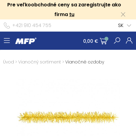
Pre veľkoobchodné ceny sa zaregistrujte ako
firma
tu
+421 910 454 755
SK
0,00 €
Úvod
>
Vianočný sortiment
>
Vianočné ozdoby