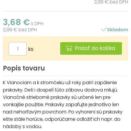
2,99 € bez DPH
3,68 €
s DPH
2,99 € bez DPH
Skladom
Pridať do košíka
ks
Popis tovaru
K Vianociam a k stromčeku už roky patrí zapálenie
prskavky. Deti i dospelí túto zábavu doslova milujú.
Vianočné strieborné prskavky sú určené len pre
vonkajšie použitie. Prskavky zapaľujte jednotlivo len
nad nehorľavým povrchom. Po vyhorení sú prskavky
ešte stále horúce, odporúčame odložiť ich napr. do
nádoby s vodou.