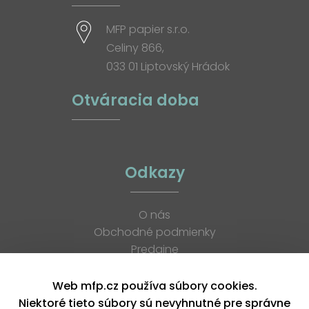
MFP papier s.r.o.
Celiny 866,
033 01 Liptovský Hrádok
Otváracia doba
Odkazy
O nás
Obchodné podmienky
Predajne
Katalógy
K stiahnutiu
Web mfp.cz používa súbory cookies.
Blog
Niektoré tieto súbory sú nevyhnutné pre správne