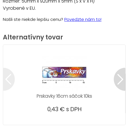
Rozmer: 50mm x 920mm x 5mm (Š x V x H)
Vyrobené v EU.
Našli ste niekde lepšiu cenu?
Povedzte nám to!
Alternatívny tovar
Prskavky 16cm sáčok 10ks
0,43 € s DPH