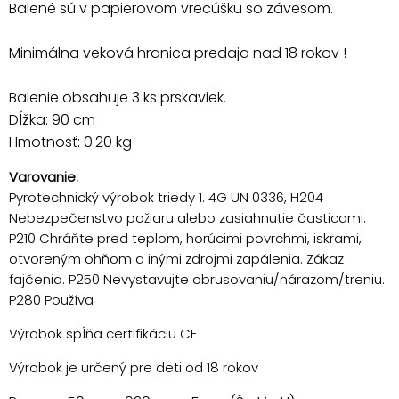
Balené sú v papierovom vrecúšku so závesom.
Minimálna veková hranica predaja nad 18 rokov !
Balenie obsahuje 3 ks prskaviek.
Dĺžka: 90 cm
Hmotnosť: 0.20 kg
Varovanie:
Pyrotechnický výrobok triedy 1. 4G UN 0336, H204
Nebezpečenstvo požiaru alebo zasiahnutie časticami.
P210 Chráňte pred teplom, horúcimi povrchmi, iskrami,
otvoreným ohňom a inými zdrojmi zapálenia. Zákaz
fajčenia. P250 Nevystavujte obrusovaniu/nárazom/treniu.
P280 Používa
Výrobok spĺňa certifikáciu CE
Výrobok je určený pre deti od 18 rokov