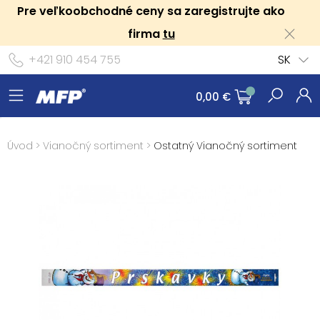
Pre veľkoobchodné ceny sa zaregistrujte ako
firma
tu
+421 910 454 755
SK
0,00 €
Úvod
>
Vianočný sortiment
>
Ostatný Vianočný sortiment