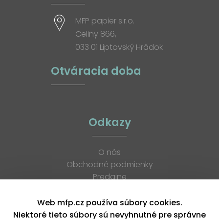
MFP papier s.r.o.
Celiny 866,
033 01 Liptovský Hrádok
Otváracia doba
Odkazy
O nás
Obchodné podmienky
Predajne
Katalógy
K stiahnutiu
Web mfp.cz používa súbory cookies.
Blog
Niektoré tieto súbory sú nevyhnutné pre správne