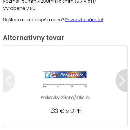
Rozmer: 50mm x 200mm x 3mm (Š x V x H)
Vyrobené v EU.
Našli ste niekde lepšiu cenu?
Povedzte nám to!
Alternatívny tovar
Prskavky 28cm/10ks kr.
1,33 € s DPH