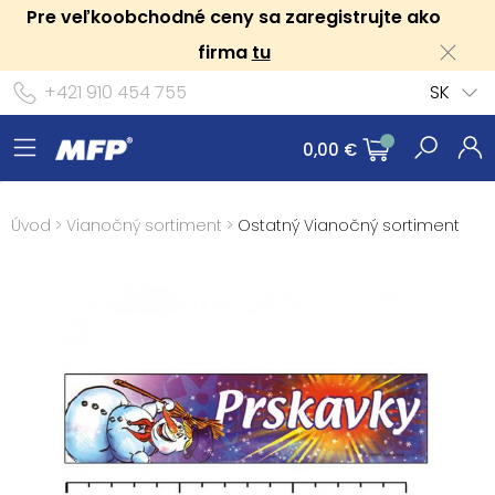
Pre veľkoobchodné ceny sa zaregistrujte ako
firma
tu
+421 910 454 755
SK
0,00 €
Úvod
>
Vianočný sortiment
>
Ostatný Vianočný sortiment