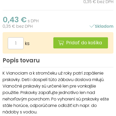
0,35 € bez DPH
0,43 €
s DPH
0,35 € bez DPH
Skladom
Pridať do košíka
ks
Popis tovaru
K Vianociam a k stromčeku už roky patrí zapálenie
prskavky. Deti i dospelí túto zábavu doslova milujú.
Vianočné prskavky sú určené len pre vonkajšie
použitie. Prskavky zapaľujte jednotlivo len nad
nehorľavým povrchom. Po vyhorení sú prskavky ešte
stále horúce, odporúčame odložiť ich napr. do
nádoby s vodou.