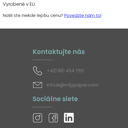
Vyrobené v EU.
Našli ste niekde lepšiu cenu?
Povedzte nám to!
Kontaktujte nás
+421 910 454 755
infosk@mfppaper.com
Sociálne siete