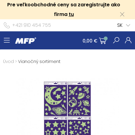
Pre veľkoobchodné ceny sa zaregistrujte ako
firma
tu
+421 910 454 755
SK
0,00 €
Úvod
>
Vianočný sortiment