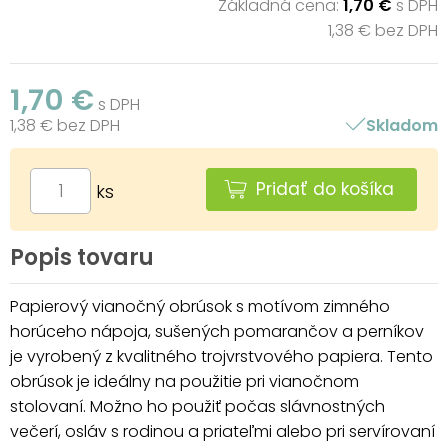
Základná cena:
1,70 €
s DPH
1,38 € bez DPH
1,70 €
s DPH
1,38 € bez DPH
Skladom
Pridať do košíka
ks
Popis tovaru
Papierový vianočný obrúsok s motívom zimného
horúceho nápoja, sušených pomarančov a perníkov
je vyrobený z kvalitného trojvrstvového papiera. Tento
obrúsok je ideálny na použitie pri vianočnom
stolovaní. Možno ho použiť počas slávnostných
večerí, osláv s rodinou a priateľmi alebo pri servírovaní