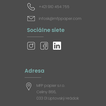
+421 910 454 755
infosk@mfppaper.com
Sociálne siete
Adresa
MFP papier s.r.o.
Celiny 866,
033 01 Liptovský Hrádok