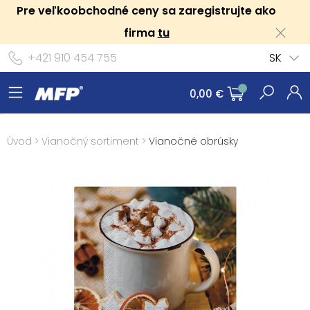
Pre veľkoobchodné ceny sa zaregistrujte ako
firma
tu
+421 910 454 755
SK
0,00 €
Úvod
>
Vianočný sortiment
>
Vianočné obrúsky