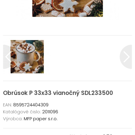
Obrúsok P 33x33 vianočný SDL233500
EAN:
8595724404309
Katalógové čislo:
2011096
Výrobca:
MFP paper s.r.o.