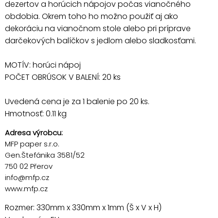
dezertov a horúcich nápojov počas vianočného
obdobia. Okrem toho ho možno použiť aj ako
dekoráciu na vianočnom stole alebo pri príprave
darčekových balíčkov s jedlom alebo sladkosťami.
MOTÍV: horúci nápoj
POČET OBRÚSOK V BALENÍ: 20 ks
Uvedená cena je za 1 balenie po 20 ks.
Hmotnosť: 0.11 kg
Adresa výrobcu:
MFP paper s.r.o.
Gen.Štefánika 3581/52
750 02 Přerov
info@mfp.cz
www.mfp.cz
Rozmer: 330mm x 330mm x 1mm (Š x V x H)