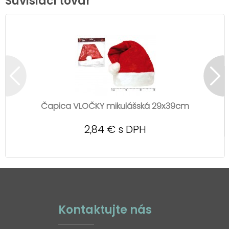
Súvisiaci tovar
Čapica VLOČKY mikulášská 29x39cm
2,84 € s DPH
Kontaktujte nás