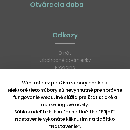
Otváracia doba
Odkazy
O nás
Obchodné podmienky
Predajne
Katalógy
K stiahnutiu
Web mfp.cz používa súbory cookies.
Blog
Niektoré tieto súbory sú nevyhnutné pre správne
Kontakt
fungovanie webu, iné slúžia pre štatistické a
Kariéra
marketingové účely.
XML feed
Súhlas udelíte kliknutím na tlačítko “Přijať”.
Nastavenie vykonáte kliknutím na tlačítko
“Nastavenie”.
Copyright © 2026, MFP paper s. r. o. | Všetky práva vyhradené