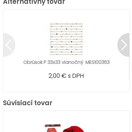
Alternatívny tovar
Obrúsok P 33x33 vianočný MES100363
2,00 € s DPH
Súvisiaci tovar