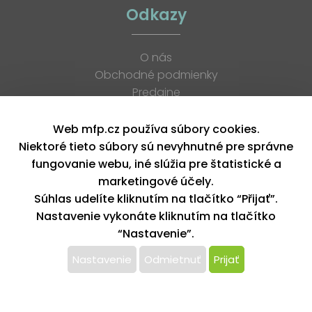
Odkazy
O nás
Obchodné podmienky
Predajne
Katalógy
K stiahnutiu
Web mfp.cz používa súbory cookies.
Blog
Niektoré tieto súbory sú nevyhnutné pre správne
Kontakt
fungovanie webu, iné slúžia pre štatistické a
Kariéra
marketingové účely.
XML feed
Súhlas udelíte kliknutím na tlačítko “Přijať”.
Nastavenie vykonáte kliknutím na tlačítko
“Nastavenie”.
Copyright © 2026, MFP paper s. r. o. | Všetky práva vyhradené
design by MFP
Nastavenie
Odmietnuť
Prijať
Tento web používa k poskytovaniu služieb,
personalizácií reklám a analýze návštevnosti súbory
cookie. Používaním tohto webu s tým súhlasíte.