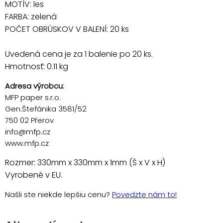
MOTÍV: les
FARBA: zelená
POČET OBRÚSKOV V BALENÍ: 20 ks
Uvedená cena je za 1 balenie po 20 ks.
Hmotnosť: 0.11 kg
Adresa výrobcu:
MFP paper s.r.o.
Gen.Štefánika 3581/52
750 02 Přerov
info@mfp.cz
www.mfp.cz
Rozmer: 330mm x 330mm x 1mm (Š x V x H)
Vyrobené v EU.
Našli ste niekde lepšiu cenu?
Povedzte nám to!