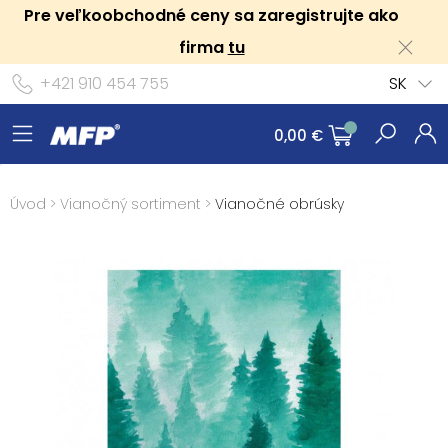
Pre veľkoobchodné ceny sa zaregistrujte ako
firma
tu
+421 910 454 755
SK
0,00 €
Úvod
>
Vianočný sortiment
>
Vianočné obrúsky