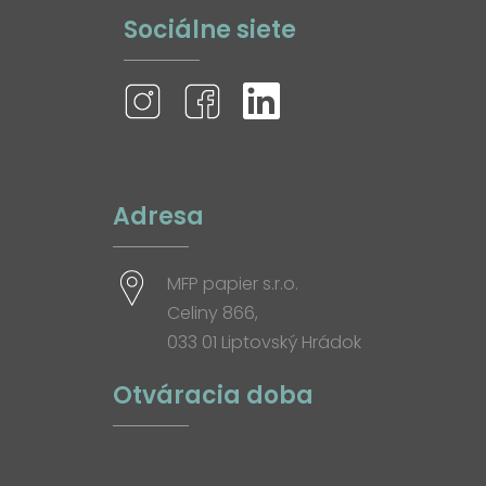
Sociálne siete
Adresa
MFP papier s.r.o.
Celiny 866,
033 01 Liptovský Hrádok
Otváracia doba