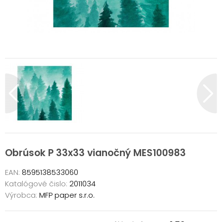
Obrúsok P 33x33 vianočný MES100983
EAN:
8595138533060
Katalógové čislo:
2011034
Výrobca:
MFP paper s.r.o.