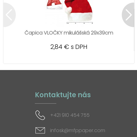
Čapica VLOČKY mikulášská 29x39cm
2,84 € s DPH
Kontaktujte nás
+421 910 454 755
infosk@mfppaper.com