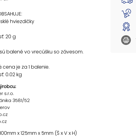
OBSAHUJE:
esklé hviezdičky
ť: 20 g
 sú balené vo vrecúšku so závesom.
cena je za 1 balenie.
: 0.02 kg
ýrobcu:
 s.r.o.
ánika 3581/52
řerov
p.cz
.cz
100mm x 125mm x 5mm (Š x V x H)