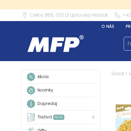
Celiny 866,
033 01
Liptovský Hrádok
+42
O NÁS
PR
Úvod
>
Akcia
Novinky
Dopredaj
Tlačivá
NOVÉ
Gifty