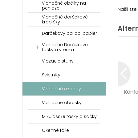
Vianočné obálky na
peniaze
Našli st
Vianočné darčekové
krabičky
Alter
Darčekový baliaci papier
Vianočné Darčekové
tašky a vrecká
Viazacie stuhy
Svietniky
Vianočné ozdoby
Konfe
Vianočné obrúsky
Mikulášske tašky a sáčky
Okenné fólie