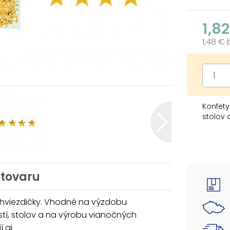
1,8
1,48 €
Konfety
stolov 
BALENIE
- zlaté 
Hmotno
 tovaru
Konfety
 hviezdičky. Vhodné na výzdobu
Uvedená
tí, stolov a na výrobu vianočných
 ai.