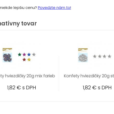
e niekde lepšiu cenu?
Povedzte nám to!
natívny tovar
ty hviezdičky 20g mix farieb
Konfety hviezdičky 20g s
1,82 € s DPH
1,82 € s DPH