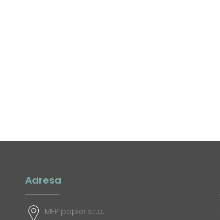
Adresa
MFP papier s.r.o.