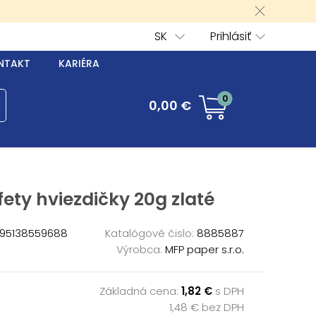
SK
Prihlásiť
NTAKT
KARIÉRA
0
0,00 €
ety hviezdičky 20g zlaté
95138559688
Katalógové čislo:
8885887
Výrobca:
MFP paper s.r.o.
Základná cena:
1,82 €
s DPH
1,48 € bez DPH