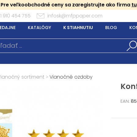
Pre veľkoobchodné ceny sa zaregistrujte ako firma
tu
1 910 454 755
infosk@mfppaper.com
EDAJNE
KATALÓGY
K STIAHNUTIU
BLOG
KO
Vianočný sortiment
>
Vianočné ozdoby
Konf
EAN:
85