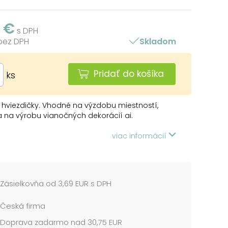
2 €
s DPH
 bez DPH
Skladom
Pridať do košíka
ks
 hviezdičky. Vhodné na výzdobu miestností,
a na výrobu vianočných dekorácií ai.
 OBSAHUJE:
viac informácií
lesklé hviezdičky
sť: 20 g
Zásielkovňa od 3,69 EUR s DPH
 sú balené vo vrecúšku so závesom.
Česká firma
 cena je za 1 balenie....
Doprava zadarmo nad 30,75 EUR