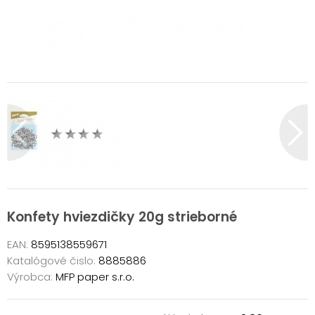
Konfety hviezdičky 20g strieborné
EAN:
8595138559671
Katalógové čislo:
8885886
Výrobca:
MFP paper s.r.o.