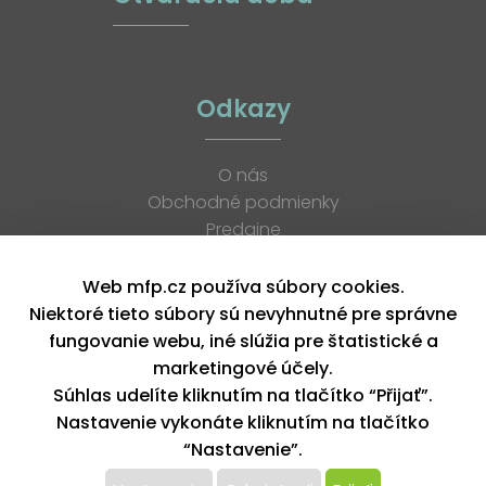
Odkazy
O nás
Obchodné podmienky
Predajne
Katalógy
K stiahnutiu
Web mfp.cz používa súbory cookies.
Blog
Niektoré tieto súbory sú nevyhnutné pre správne
Kontakt
fungovanie webu, iné slúžia pre štatistické a
Kariéra
marketingové účely.
XML feed
Súhlas udelíte kliknutím na tlačítko “Přijať”.
Nastavenie vykonáte kliknutím na tlačítko
“Nastavenie”.
Copyright © 2026, MFP paper s. r. o. | Všetky práva vyhradené
design by MFP