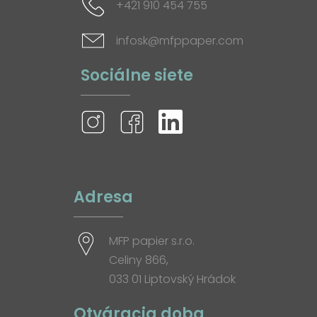
+421 910 454 755
infosk@mfppaper.com
Sociálne siete
Adresa
MFP papier s.r.o.
Celiny 866,
033 01 Liptovský Hrádok
Otváracia doba