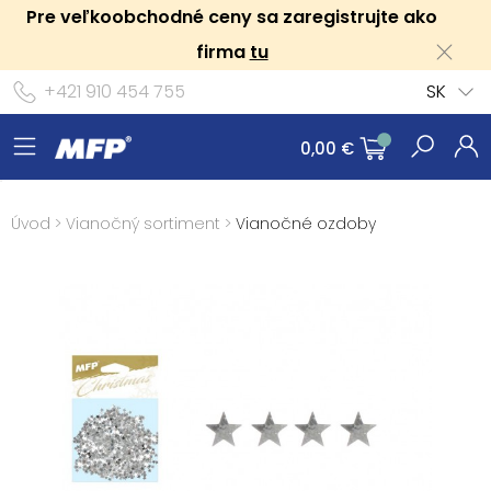
Pre veľkoobchodné ceny sa zaregistrujte ako
firma
tu
+421 910 454 755
SK
0,00 €
Úvod
>
Vianočný sortiment
>
Vianočné ozdoby