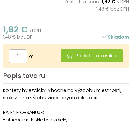
Základná cena:
1,82 €
s DPH
1,48 € bez DPH
1,82 €
s DPH
1,48 € bez DPH
Skladom
Pridať do košíka
ks
Popis tovaru
Konfety hviezdičky. Vhodné na výzdobu miestností,
stolov a na výrobu vianočných dekorácií ai.
BALENIE OBSAHUJE:
- strieborné lesklé hviezdičky