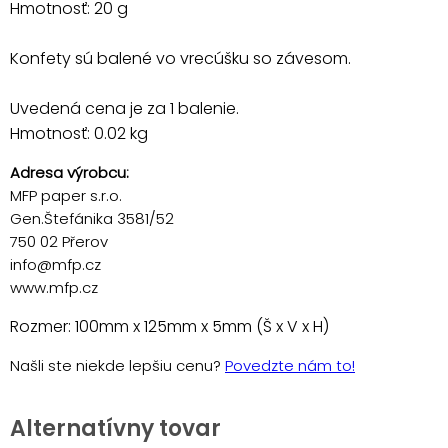
Hmotnosť: 20 g
Konfety sú balené vo vrecúšku so závesom.
Uvedená cena je za 1 balenie.
Hmotnosť: 0.02 kg
Adresa výrobcu:
MFP paper s.r.o.
Gen.Štefánika 3581/52
750 02 Přerov
info@mfp.cz
www.mfp.cz
Rozmer: 100mm x 125mm x 5mm (Š x V x H)
Našli ste niekde lepšiu cenu?
Povedzte nám to!
Alternatívny tovar