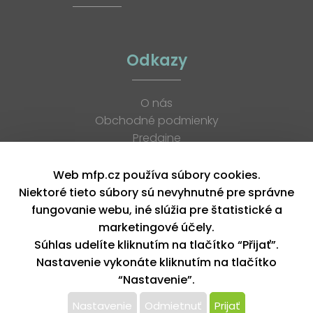
Odkazy
O nás
Obchodné podmienky
Predajne
Katalógy
K stiahnutiu
Web mfp.cz používa súbory cookies.
Blog
Niektoré tieto súbory sú nevyhnutné pre správne
Kontakt
fungovanie webu, iné slúžia pre štatistické a
Kariéra
marketingové účely.
XML feed
Súhlas udelíte kliknutím na tlačítko “Přijať”.
Nastavenie vykonáte kliknutím na tlačítko
“Nastavenie”.
Copyright © 2026, MFP paper s. r. o. | Všetky práva vyhradené
design by MFP
Nastavenie
Odmietnuť
Prijať