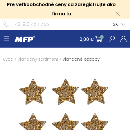
Pre veľkoobchodné ceny sa zaregistrujte ako
firma
tu
+421 910 454 755
SK
0,00 €
Úvod
>
Vianočný sortiment
>
Vianočné ozdoby