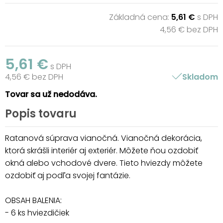
Základná cena:
5,61 €
s DPH
4,56 € bez DPH
5,61 €
s DPH
4,56 € bez DPH
Skladom
Tovar sa už nedodáva.
Popis tovaru
Ratanová súprava vianočná. Vianočná dekorácia,
ktorá skrášli interiér aj exteriér. Môžete ňou ozdobiť
okná alebo vchodové dvere. Tieto hviezdy môžete
ozdobiť aj podľa svojej fantázie.
OBSAH BALENIA:
- 6 ks hviezdičiek