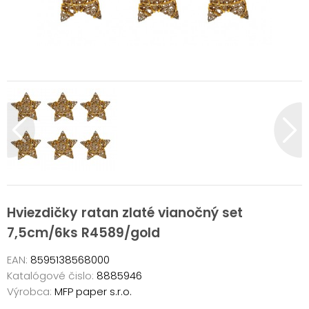
Hviezdičky ratan zlaté vianočný set
7,5cm/6ks R4589/gold
EAN:
8595138568000
Katalógové čislo:
8885946
Výrobca:
MFP paper s.r.o.