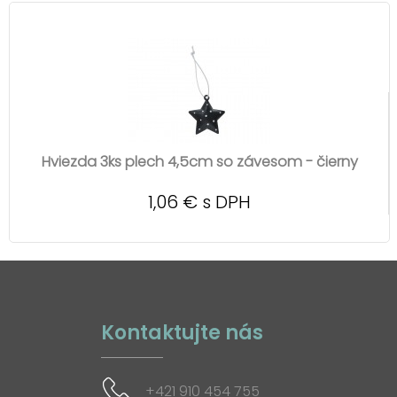
Hviezda 3ks plech 4,5cm so závesom - čierny
1,06 € s DPH
Kontaktujte nás
+421 910 454 755