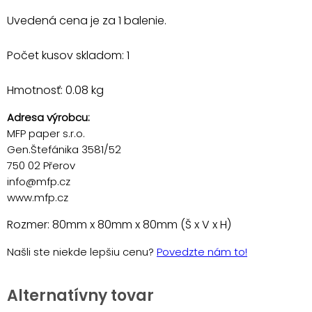
Uvedená cena je za 1 balenie.
Počet kusov skladom: 1
Hmotnosť: 0.08 kg
Adresa výrobcu:
MFP paper s.r.o.
Gen.Štefánika 3581/52
750 02 Přerov
info@mfp.cz
www.mfp.cz
Rozmer: 80mm x 80mm x 80mm (Š x V x H)
Našli ste niekde lepšiu cenu?
Povedzte nám to!
Alternatívny tovar