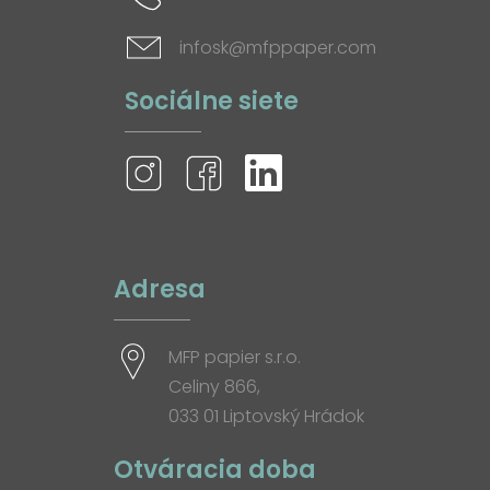
infosk@mfppaper.com
Sociálne siete
Adresa
MFP papier s.r.o.
Celiny 866,
033 01 Liptovský Hrádok
Otváracia doba