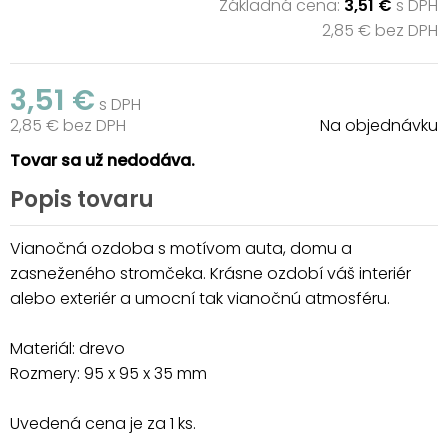
Základná cena:
3,51 €
s DPH
2,85 € bez DPH
3,51 €
s DPH
2,85 € bez DPH
Na objednávku
Tovar sa už nedodáva.
Popis tovaru
Vianočná ozdoba s motívom auta, domu a
zasneženého stromčeka. Krásne ozdobí váš interiér
alebo exteriér a umocní tak vianočnú atmosféru.
Materiál: drevo
Rozmery: 95 x 95 x 35 mm
Uvedená cena je za 1 ks.