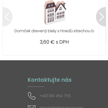
Domček drevený biely s hnedú strechou b
3,60 € s DPH
Kontaktujte nás
+421 910 454 755
infosk@mfppaper.com