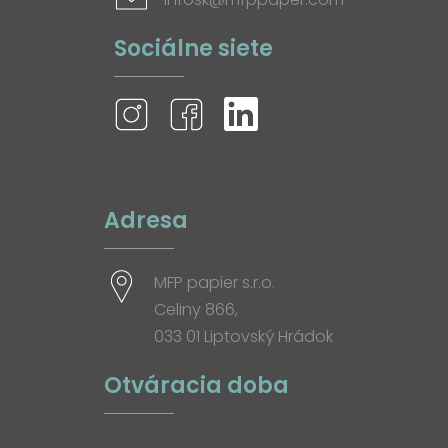
Sociálne siete
Adresa
MFP papier s.r.o.
Celiny 866,
033 01 Liptovský Hrádok
Otváracia doba