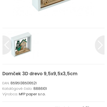
Domček 3D drevo 9,5x9,5x3,5cm
EAN:
8595138506521
Katalógové čislo:
8886101
Výrobca:
MFP paper s.r.o.