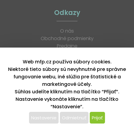
Odkazy
O nás
Obchodné podmienky
Predajne
Katalógy
K stiahnutiu
Web mfp.cz používa súbory cookies.
Blog
Niektoré tieto súbory sú nevyhnutné pre správne
Kontakt
fungovanie webu, iné slúžia pre štatistické a
Kariéra
marketingové účely.
XML feed
Súhlas udelíte kliknutím na tlačítko “Přijať”.
Nastavenie vykonáte kliknutím na tlačítko
“Nastavenie”.
Copyright © 2026, MFP paper s. r. o. | Všetky práva vyhradené
design by MFP
Nastavenie
Odmietnuť
Prijať
Tento web používa k poskytovaniu služieb,
personalizácií reklám a analýze návštevnosti súbory