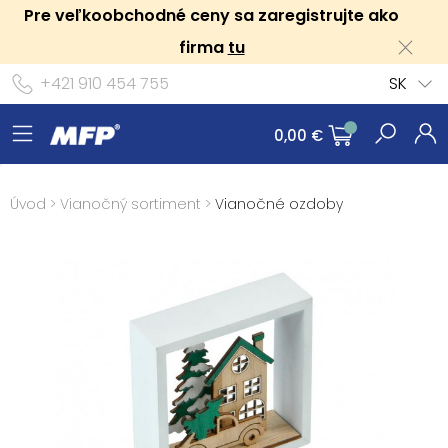
Pre veľkoobchodné ceny sa zaregistrujte ako
firma
tu
+421 910 454 755
SK
0,00 €
Úvod
>
Vianočný sortiment
>
Vianočné ozdoby