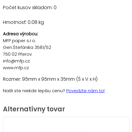
Počet kusov skladom: 0
Hmotnosť: 0.08 kg
Adresa výrobcu:
MFP paper s.r.o.
Gen.Štefánika 3581/52
750 02 Přerov
info@mfp.cz
www.mfp.cz
Rozmer: 95mm x 95mm x 35mm (Š x V x H)
Našli ste niekde lepšiu cenu?
Povedzte nám to!
Alternatívny tovar