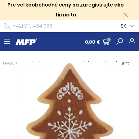
Pre veľkoobchodné ceny sa zaregistrujte ako
firma
tu
+421 910 454 755
SK
0,00 €
Úvod
>
Vianočný sortiment
>
Ostatný Vianočný sortiment