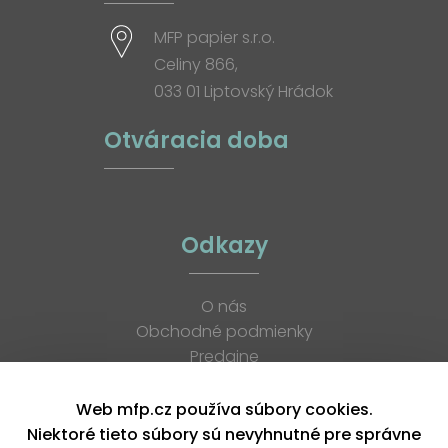
MFP papier s.r.o.
Celiny 866,
033 01 Liptovský Hrádok
Otváracia doba
Odkazy
O nás
Obchodné podmienky
Predajne
Katalógy
K stiahnutiu
Web mfp.cz používa súbory cookies.
Blog
Niektoré tieto súbory sú nevyhnutné pre správne