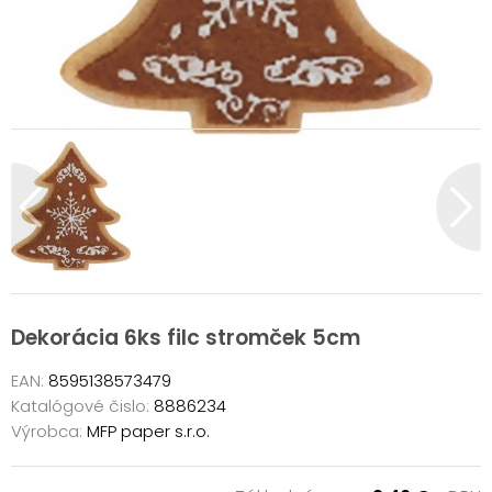
Dekorácia 6ks filc stromček 5cm
EAN:
8595138573479
Katalógové čislo:
8886234
Výrobca:
MFP paper s.r.o.