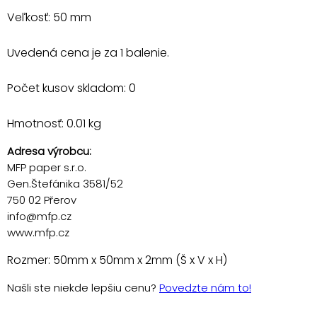
Veľkosť: 50 mm
Uvedená cena je za 1 balenie.
Počet kusov skladom: 0
Hmotnosť: 0.01 kg
Adresa výrobcu:
MFP paper s.r.o.
Gen.Štefánika 3581/52
750 02 Přerov
info@mfp.cz
www.mfp.cz
Rozmer: 50mm x 50mm x 2mm (Š x V x H)
Našli ste niekde lepšiu cenu?
Povedzte nám to!