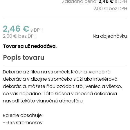
Základná cena:
2,46 €
s DPH
2,00 € bez DPH
2,46 €
s DPH
2,00 € bez DPH
Na objednávku
Tovar sa už nedodáva.
Popis tovaru
Dekorácia z filcu na stromček. Krásna, vianočná
dekorácia v dizajne stromčeka slúži ako interiérová
dekorácia, môžete ňou ozdobiť stôl, veniec a všetko,
čo vás napadne. Táto krásna vianočná dekorácia
navodí takúto vianočnú atmosféru.
Balenie obsahuje:
- 6 ks stromčekov