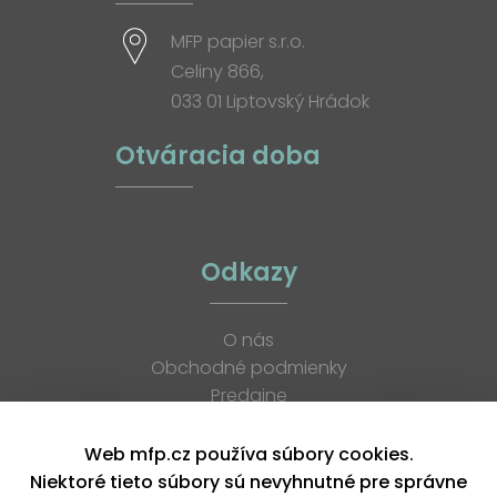
MFP papier s.r.o.
Celiny 866,
033 01 Liptovský Hrádok
Otváracia doba
Odkazy
O nás
Obchodné podmienky
Predajne
Katalógy
K stiahnutiu
Web mfp.cz používa súbory cookies.
Blog
Niektoré tieto súbory sú nevyhnutné pre správne