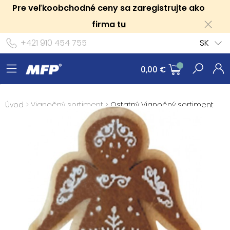
Pre veľkoobchodné ceny sa zaregistrujte ako
firma
tu
+421 910 454 755
SK
0,00 €
Úvod
>
Vianočný sortiment
>
Ostatný Vianočný sortiment