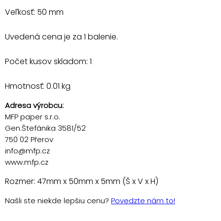
Veľkosť: 50 mm
Uvedená cena je za 1 balenie.
Počet kusov skladom: 1
Hmotnosť: 0.01 kg
Adresa výrobcu:
MFP paper s.r.o.
Gen.Štefánika 3581/52
750 02 Přerov
info@mfp.cz
www.mfp.cz
Rozmer: 47mm x 50mm x 5mm (Š x V x H)
Našli ste niekde lepšiu cenu?
Povedzte nám to!