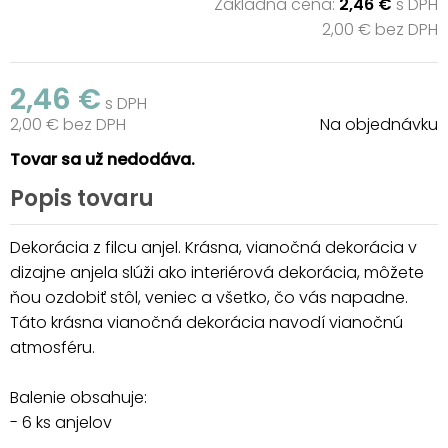
Základná cena:
2,46 €
s DPH
2,00 € bez DPH
2,46 €
s DPH
2,00 € bez DPH
Na objednávku
Tovar sa už nedodáva.
Popis tovaru
Dekorácia z filcu anjel. Krásna, vianočná dekorácia v
dizajne anjela slúži ako interiérová dekorácia, môžete
ňou ozdobiť stôl, veniec a všetko, čo vás napadne.
Táto krásna vianočná dekorácia navodí vianočnú
atmosféru.
Balenie obsahuje:
- 6 ks anjelov