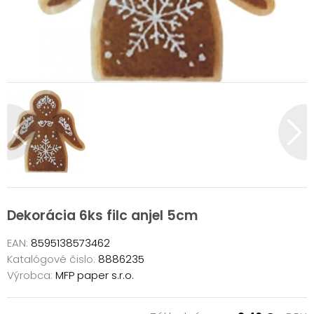
Dekorácia 6ks filc anjel 5cm
EAN:
8595138573462
Katalógové čislo:
8886235
Výrobca:
MFP paper s.r.o.