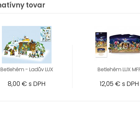
natívny tovar
Betlehém - Ladův LUX
Betlehém LUX MF
8,00 € s DPH
12,05 € s DPH