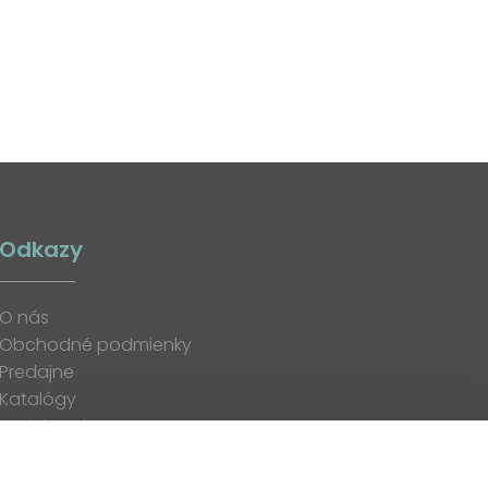
Odkazy
O nás
Obchodné podmienky
Predajne
Katalógy
K stiahnutiu
Blog
Kontakt