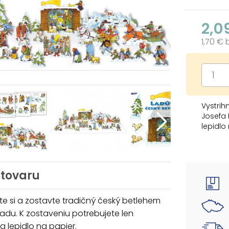
2,0
1,70 €
Vystrih
Josefa 
lepidlo
Túto je
troch r
Rozmery
 tovaru
Počet st
ite si a zostavte tradičný český betlehem
adu. K zostaveniu potrebujete len
a lepidlo na papier.