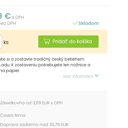
9 €
s DPH
 bez DPH
Skladom
Pridať do košíka
ks
nite si a zostavte tradičný český betlehem
Ladu. K zostaveniu potrebujete len nožnice a
 na papier.
dnoduchú vystrihovačku zvládnu aj deti už od
viac informácií
okov.
 balenia: 21x29cm A4
rán: 4...
Zásielkovňa od 3,69 EUR s DPH
Česká firma
Doprava zadarmo nad 30,75 EUR