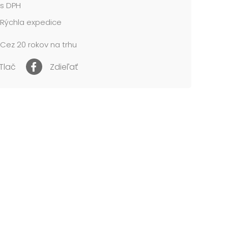
s DPH
Rýchla expedice
Cez 20 rokov na trhu
Tlač
Zdieľať