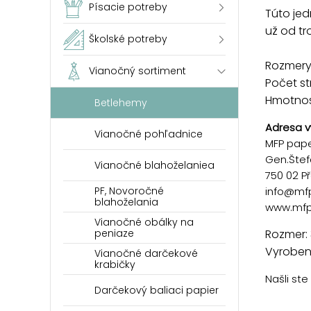
Písacie potreby
Túto jed
už od tr
Školské potreby
Rozmery
Vianočný sortiment
Počet st
Hmotnosť
Betlehemy
Adresa v
Vianočné pohľadnice
MFP paper
Gen.Štef
Vianočné blahoželaniea
750 02 P
PF, Novoročné
info@mf
blahoželania
www.mfp
Vianočné obálky na
peniaze
Rozmer:
Vyrobené
Vianočné darčekové
krabičky
Našli st
Darčekový baliaci papier