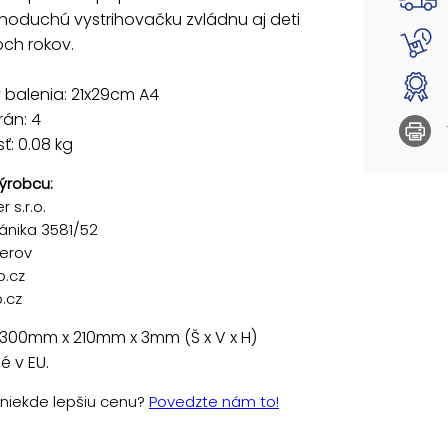
noduchú vystrihovačku zvládnu aj deti
och rokov.
 balenia: 21x29cm A4
rán: 4
: 0.08 kg
ýrobcu:
 s.r.o.
ánika 3581/52
řerov
p.cz
.cz
 300mm x 210mm x 3mm (Š x V x H)
 v EU.
e niekde lepšiu cenu?
Povedzte nám to!