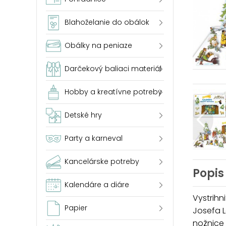
Blahoželanie do obálok
Obálky na peniaze
Darčekový baliaci materiál
Hobby a kreatívne potreby
Detské hry
Party a karneval
Kancelárske potreby
Popis
Kalendáre a diáre
Vystrihn
Papier
Josefa L
nožnice 