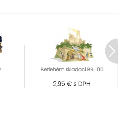
P
Betlehém skladací BS- 05
Be
2,95 € s DPH