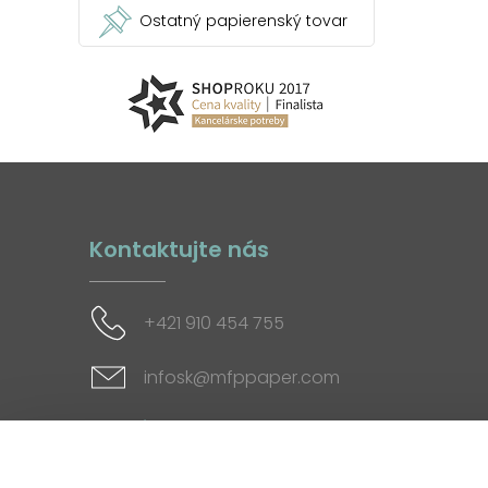
Ostatný papierenský tovar
Kontaktujte nás
+421 910 454 755
infosk@mfppaper.com
Sociálne siete