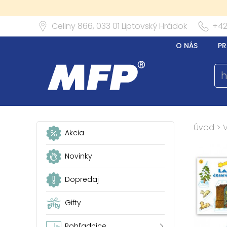
Celiny 866,
033 01
Liptovský Hrádok
+42
O NÁS
PR
Úvod
>
Akcia
Novinky
Dopredaj
Gifty
Pohľadnice