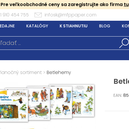
Pre veľkoobchodné ceny sa zaregistrujte ako firma
tu
1 910 454 755
infosk@mfppaper.com
EDAJNE
KATALÓGY
K STIAHNUTIU
BLOG
KO
Vianočný sortiment
>
Betlehemy
Bet
EAN:
85