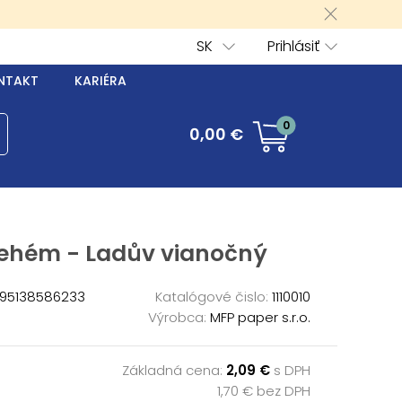
SK
Prihlásiť
NTAKT
KARIÉRA
0
0,00 €
lehém - Ladův vianočný
95138586233
Katalógové čislo:
1110010
Výrobca:
MFP paper s.r.o.
Základná cena:
2,09 €
s DPH
1,70 € bez DPH