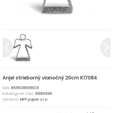
Anjel strieborný vianočný 20cm K17084
EAN:
8595138568031
Katalógové čislo:
8885949
Výrobca:
MFP paper s.r.o.