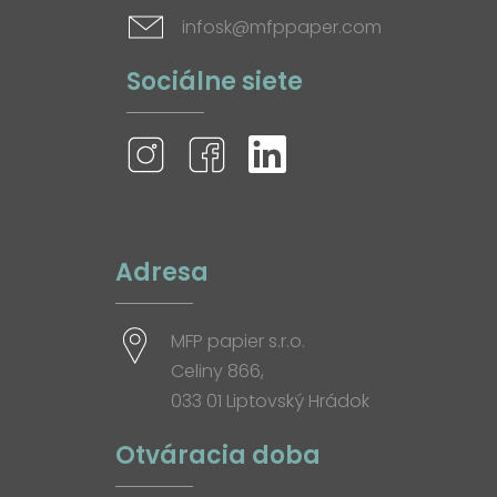
infosk@mfppaper.com
Sociálne siete
Adresa
MFP papier s.r.o.
Celiny 866,
033 01 Liptovský Hrádok
Otváracia doba