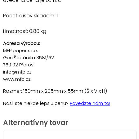
Uvedená cena je za 1 ks.
Počet kusov skladom: 1
Hmotnosť: 0.80 kg
Adresa výrobcu:
MFP paper s.r.o.
Gen.Štefánika 3581/52
750 02 Přerov
info@mfp.cz
www.mfp.cz
Rozmer: 150mm x 205mm x 55mm (Š x V x H)
Našli ste niekde lepšiu cenu?
Povedzte nám to!
Alternatívny tovar