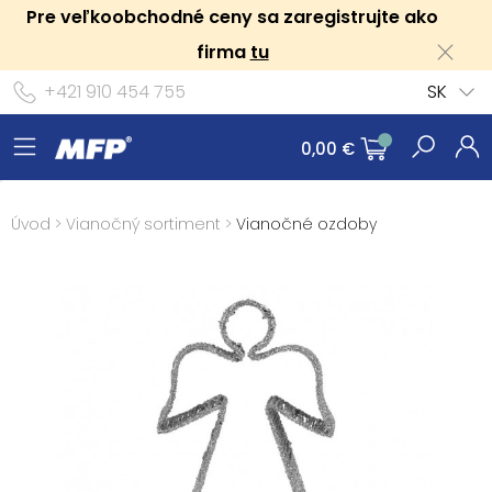
Pre veľkoobchodné ceny sa zaregistrujte ako
firma
tu
+421 910 454 755
SK
0,00 €
Úvod
>
Vianočný sortiment
>
Vianočné ozdoby