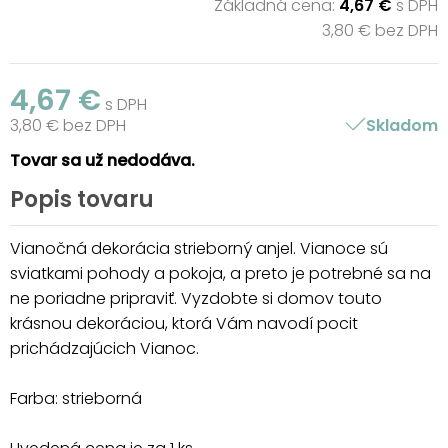
Základná cena:
4,67 €
s DPH
3,80 € bez DPH
4,67 €
s DPH
3,80 € bez DPH
Skladom
Tovar sa už nedodáva.
Popis tovaru
Vianočná dekorácia strieborný anjel. Vianoce sú
sviatkami pohody a pokoja, a preto je potrebné sa na
ne poriadne pripraviť. Vyzdobte si domov touto
krásnou dekoráciou, ktorá Vám navodí pocit
prichádzajúcich Vianoc.
Farba: strieborná