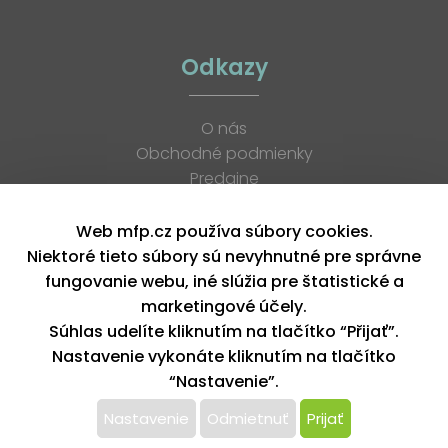
Odkazy
O nás
Obchodné podmienky
Predajne
Katalógy
K stiahnutiu
Web mfp.cz používa súbory cookies.
Blog
Niektoré tieto súbory sú nevyhnutné pre správne
Kontakt
fungovanie webu, iné slúžia pre štatistické a
Kariéra
marketingové účely.
XML feed
Súhlas udelíte kliknutím na tlačítko “Přijať”.
Nastavenie vykonáte kliknutím na tlačítko
“Nastavenie”.
Copyright © 2026, MFP paper s. r. o. | Všetky práva vyhradené
design by MFP
Nastavenie
Odmietnuť
Prijať
Tento web používa k poskytovaniu služieb,