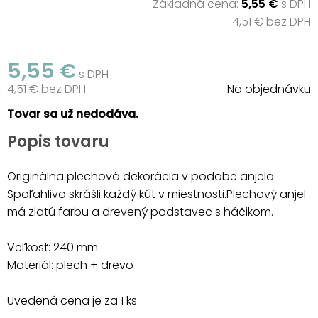
Základná cena:
5,55 €
s DPH
4,51 € bez DPH
5,55 €
s DPH
4,51 € bez DPH
Na objednávku
Tovar sa už nedodáva.
Popis tovaru
Originálna plechová dekorácia v podobe anjela.
Spoľahlivo skrášli každý kút v miestnosti.Plechový anjel
má zlatú farbu a drevený podstavec s háčikom.
Veľkosť: 240 mm
Materiál: plech + drevo
Uvedená cena je za 1 ks.