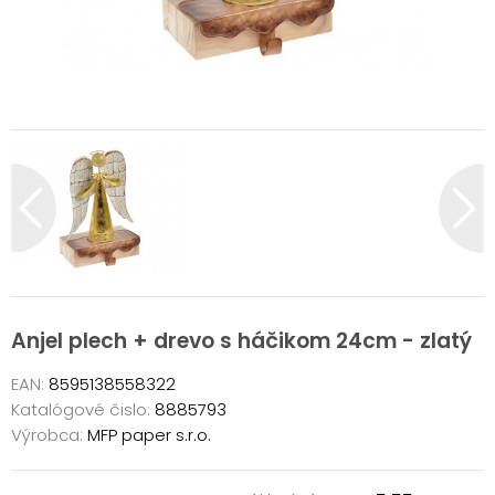
Anjel plech + drevo s háčikom 24cm - zlatý
EAN:
8595138558322
Katalógové čislo:
8885793
Výrobca:
MFP paper s.r.o.