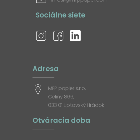
Sociálne siete
Adresa
MFP papier s.r.o.
Celiny 866,
033 01 Liptovský Hrádok
Otváracia doba