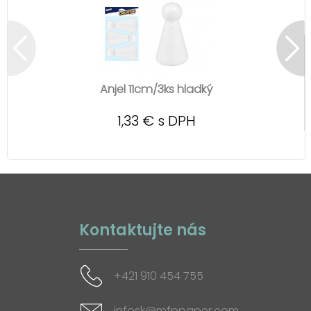
Anjel 11cm/3ks hladký
1,33 € s DPH
Kontaktujte nás
+421 910 454 755
infosk@mfppaper.com