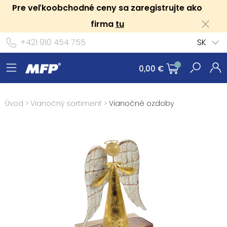
Pre veľkoobchodné ceny sa zaregistrujte ako
firma
tu
+421 910 454 755
SK
0,00 €
Úvod
>
Vianočný sortiment
>
Vianočné ozdoby