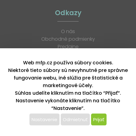
Odkazy
O nás
Obchodné podmienky
Predajne
Katalógy
K stiahnutiu
Web mfp.cz používa súbory cookies.
Blog
Niektoré tieto súbory sú nevyhnutné pre správne
Kontakt
fungovanie webu, iné slúžia pre štatistické a
Kariéra
marketingové účely.
XML feed
Súhlas udelíte kliknutím na tlačítko “Přijať”.
Nastavenie vykonáte kliknutím na tlačítko
“Nastavenie”.
Copyright © 2026, MFP paper s. r. o. | Všetky práva vyhradené
design by MFP
Nastavenie
Odmietnuť
Prijať
Tento web používa k poskytovaniu služieb,
personalizácií reklám a analýze návštevnosti súbory