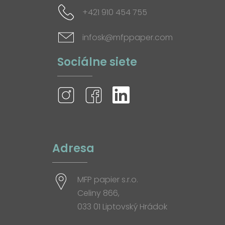
+421 910 454 755
infosk@mfppaper.com
Sociálne siete
Adresa
MFP papier s.r.o.
Celiny 866,
033 01 Liptovský Hrádok