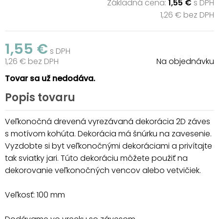
Základná cena:
1,55 €
s DPH
1,26 € bez DPH
1,55 €
s DPH
1,26 € bez DPH
Na objednávku
Tovar sa už nedodáva.
Popis tovaru
Veľkonočná drevená vyrezávaná dekorácia 2D záves
s motívom kohúta. Dekorácia má šnúrku na zavesenie.
Vyzdobte si byt veľkonočnými dekoráciami a privítajte
tak sviatky jari. Túto dekoráciu môžete použiť na
dekorovanie veľkonočných vencov alebo vetvičiek.
Veľkosť: 100 mm