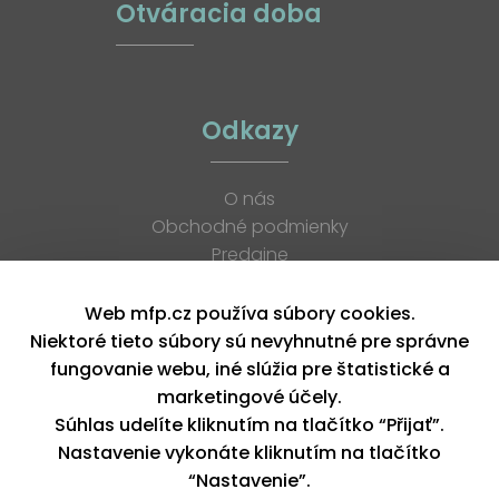
Otváracia doba
Odkazy
O nás
Obchodné podmienky
Predajne
Katalógy
K stiahnutiu
Web mfp.cz používa súbory cookies.
Blog
Niektoré tieto súbory sú nevyhnutné pre správne
Kontakt
fungovanie webu, iné slúžia pre štatistické a
Kariéra
marketingové účely.
XML feed
Súhlas udelíte kliknutím na tlačítko “Přijať”.
Nastavenie vykonáte kliknutím na tlačítko
“Nastavenie”.
Copyright © 2026, MFP paper s. r. o. | Všetky práva vyhradené