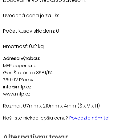
Dodávame vo vrecku so závesom.
Uvedená cena je za 1 ks.
Počet kusov skladom: 0
Hmotnosť: 0.12 kg
Adresa výrobcu:
MFP paper s.r.o.
Gen.Štefánika 3581/52
750 02 Přerov
info@mfp.cz
www.mfp.cz
Rozmer: 67mm x 210mm x 4mm (Š x V x H)
Našli ste niekde lepšiu cenu?
Povedzte nám to!
Alternatívny tovar