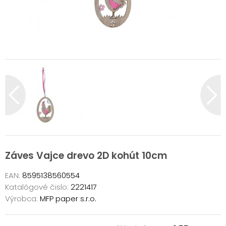
Záves Vajce drevo 2D kohút 10cm
EAN:
8595138560554
Katalógové čislo:
2221417
Výrobca:
MFP paper s.r.o.