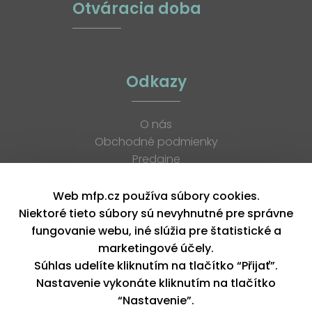
Otváracia doba
Odkazy
O nás
Obchodné podmienky
Predajne
Katalógy
K stiahnutiu
Web mfp.cz používa súbory cookies.
Blog
Niektoré tieto súbory sú nevyhnutné pre správne
Kontakt
fungovanie webu, iné slúžia pre štatistické a
Kariéra
marketingové účely.
XML feed
Súhlas udelíte kliknutím na tlačítko “Přijať”.
Nastavenie vykonáte kliknutím na tlačítko
“Nastavenie”.
Copyright © 2026, MFP paper s. r. o. | Všetky práva vyhradené