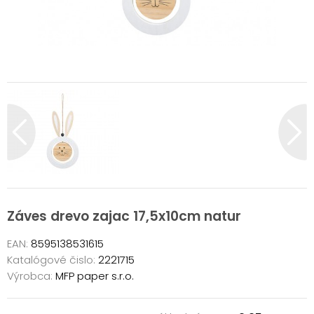
Záves drevo zajac 17,5x10cm natur
EAN:
8595138531615
Katalógové čislo:
2221715
Výrobca:
MFP paper s.r.o.