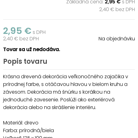
Základná cena:
2,95 €
s DPH
2,40 € bez DPH
2,95 €
s DPH
2,40 € bez DPH
Na objednávku
Tovar sa už nedodáva.
Popis tovaru
Krásna drevená dekorácia veľkonočného zajačika v
prírodnej farbe, s otáčavou hlavou v bielom kruhu a
závesom. Dekorácia má šnúrku s korálkou na
jednoduché zavesenie. Poslúži ako exteriérová
dekorácia alebo na skrášlenie interiéru.
Materiál: drevo
Farba: prírodná/biela