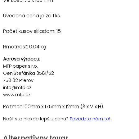
Veľkosť: 175 x 100 mm
Uvedená cena je za 1 ks.
Počet kusov skladom: 15
Hmotnosť: 0.04 kg
Adresa výrobcu:
MFP paper s.r.o.
Gen.Štefánika 3581/52
750 02 Přerov
info@mfp.cz
www.mfp.cz
Rozmer: 100mm x 175mm x 12mm (Š x V x H)
Našli ste niekde lepšiu cenu?
Povedzte nám to!
Alternatívny tovar