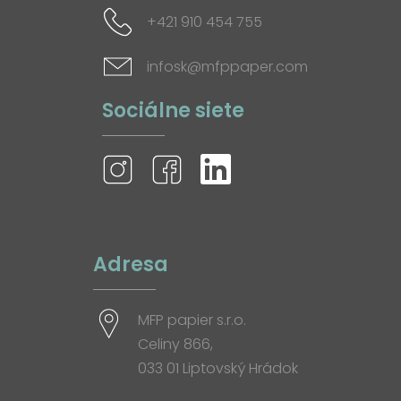
+421 910 454 755
infosk@mfppaper.com
Sociálne siete
Adresa
MFP papier s.r.o.
Celiny 866,
033 01 Liptovský Hrádok