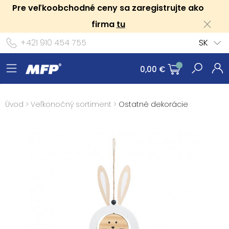
Pre veľkoobchodné ceny sa zaregistrujte ako
firma
tu
+421 910 454 755
SK
0,00 €
Úvod
>
Veľkonočný sortiment
>
Ostatné dekorácie