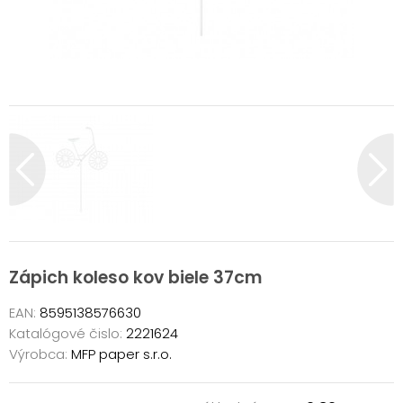
Zápich koleso kov biele 37cm
EAN:
8595138576630
Katalógové čislo:
2221624
Výrobca:
MFP paper s.r.o.