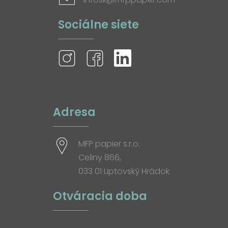
Sociálne siete
Adresa
MFP papier s.r.o.
Celiny 866,
033 01 Liptovský Hrádok
Otváracia doba