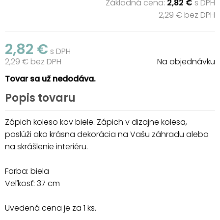
Základná cena:
2,82 €
s DPH
2,29 € bez DPH
2,82 €
s DPH
2,29 € bez DPH
Na objednávku
Tovar sa už nedodáva.
Popis tovaru
Zápich koleso kov biele. Zápich v dizajne kolesa,
poslúži ako krásna dekorácia na Vašu záhradu alebo
na skrášlenie interiéru.
Farba: biela
Veľkosť: 37 cm
Uvedená cena je za 1 ks.