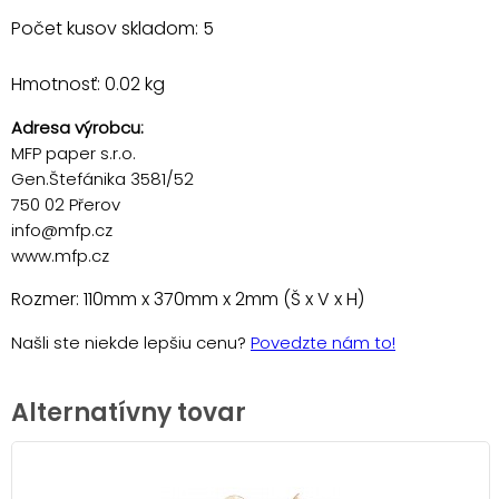
Počet kusov skladom: 5
Hmotnosť: 0.02 kg
Adresa výrobcu:
MFP paper s.r.o.
Gen.Štefánika 3581/52
750 02 Přerov
info@mfp.cz
www.mfp.cz
Rozmer: 110mm x 370mm x 2mm (Š x V x H)
Našli ste niekde lepšiu cenu?
Povedzte nám to!
Alternatívny tovar