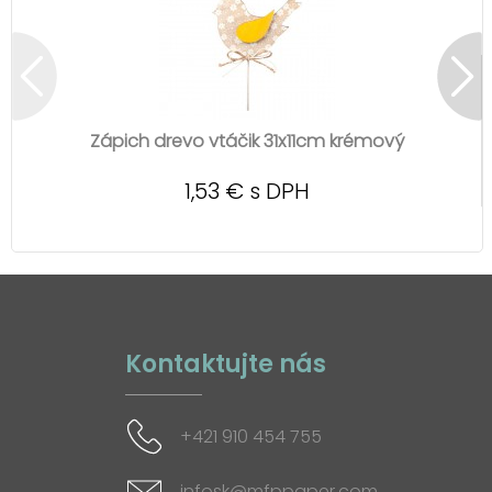
Zápich drevo vtáčik 31x11cm krémový
1,53 € s DPH
Kontaktujte nás
+421 910 454 755
infosk@mfppaper.com