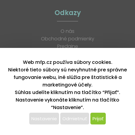
Odkazy
O nás
Obchodné podmienky
Predajne
Katalógy
K stiahnutiu
Web mfp.cz používa súbory cookies.
Blog
Niektoré tieto súbory sú nevyhnutné pre správne
Kontakt
fungovanie webu, iné slúžia pre štatistické a
Kariéra
marketingové účely.
XML feed
Súhlas udelíte kliknutím na tlačítko “Přijať”.
Nastavenie vykonáte kliknutím na tlačítko
“Nastavenie”.
Copyright © 2026, MFP paper s. r. o. | Všetky práva vyhradené
design by MFP
Nastavenie
Odmietnuť
Prijať
Tento web používa k poskytovaniu služieb,
personalizácií reklám a analýze návštevnosti súbory