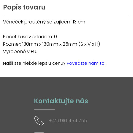
Popis tovaru
Věneček proutěný se zajícem 13 cm
Počet kusov skladom: 0
Rozmer: 130mm x 130mm x 25mm (Š x V x H)
Vyrobené v EU.
Našli ste niekde lepšiu cenu?
Povedzte nám to!
Kontaktujte nás
+421 910 454 755