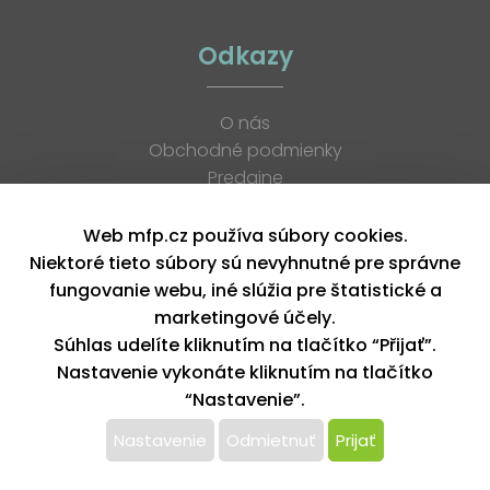
Odkazy
O nás
Obchodné podmienky
Predajne
Katalógy
K stiahnutiu
Web mfp.cz používa súbory cookies.
Blog
Niektoré tieto súbory sú nevyhnutné pre správne
Kontakt
fungovanie webu, iné slúžia pre štatistické a
Kariéra
marketingové účely.
XML feed
Súhlas udelíte kliknutím na tlačítko “Přijať”.
Nastavenie vykonáte kliknutím na tlačítko
“Nastavenie”.
Copyright © 2026, MFP paper s. r. o. | Všetky práva vyhradené
design by MFP
Nastavenie
Odmietnuť
Prijať
Tento web používa k poskytovaniu služieb,
personalizácií reklám a analýze návštevnosti súbory