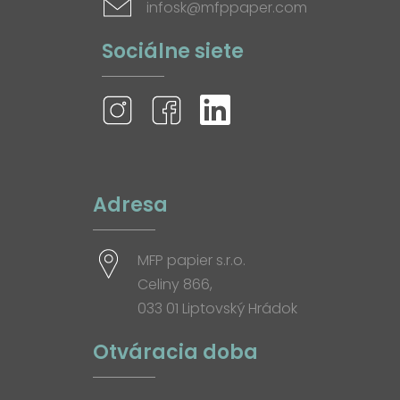
infosk@mfppaper.com
Sociálne siete
Adresa
MFP papier s.r.o.
Celiny 866,
033 01 Liptovský Hrádok
Otváracia doba