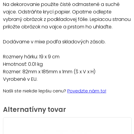
Na dekorovanie použite čisté odmastené a suché
vajce. Odstráňte krycí papier. Opatrne odlepte
vybraný obrázok z podkladovej fólie. Lepiacou stranou
priložte obrázok na vajce a prstom ho uhlaďte.
Dodávame v mixe podľa skladových zásob.
Rozmery hárku: 19 x 9 cm
Hmotnosť: 0.01 kg
Rozmer: 82mm x 185mm x 1mm (Š x V x H)
Vyrobené v EU.
Našli ste niekde lepšiu cenu?
Povedzte nám to!
Alternatívny tovar