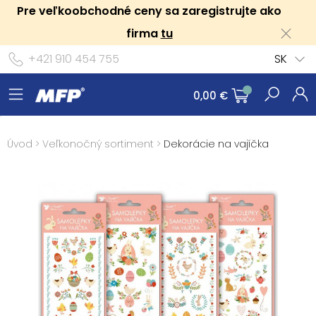
Pre veľkoobchodné ceny sa zaregistrujte ako
firma
tu
+421 910 454 755
SK
0,00 €
Úvod
>
Veľkonočný sortiment
>
Dekorácie na vajíčka