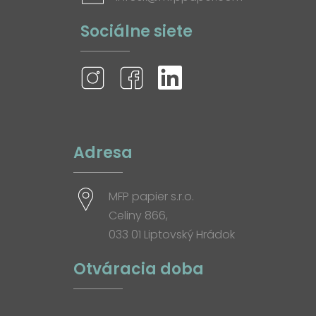
Sociálne siete
Adresa
MFP papier s.r.o.
Celiny 866,
033 01 Liptovský Hrádok
Otváracia doba