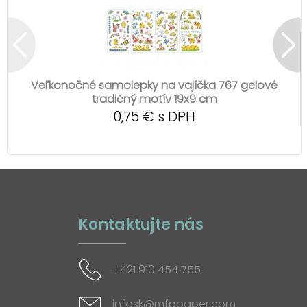
Veľkonočné samolepky na vajíčka 767 gelové
tradičný motív 19x9 cm
0,75 € s DPH
Kontaktujte nás
+421 910 454 755
infosk@mfppaper.com