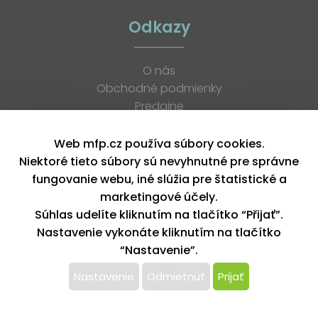
Odkazy
O nás
Obchodné podmienky
Predajne
Katalógy
K stiahnutiu
Web mfp.cz používa súbory cookies.
Blog
Niektoré tieto súbory sú nevyhnutné pre správne
Kontakt
fungovanie webu, iné slúžia pre štatistické a
Kariéra
marketingové účely.
XML feed
Súhlas udelíte kliknutím na tlačítko “Přijať”.
Nastavenie vykonáte kliknutím na tlačítko
“Nastavenie”.
Copyright © 2026, MFP paper s. r. o. | Všetky práva vyhradené
design by MFP
Nastavenie
Odmietnuť
Prijať
Tento web používa k poskytovaniu služieb,
personalizácií reklám a analýze návštevnosti súbory