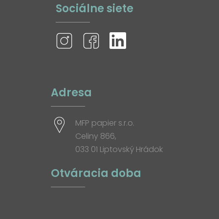
Sociálne siete
Adresa
MFP papier s.r.o.
Celiny 866,
033 01 Liptovský Hrádok
Otváracia doba