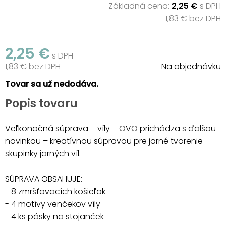
Základná cena:
2,25 €
s DPH
1,83 € bez DPH
2,25 €
s DPH
1,83 € bez DPH
Na objednávku
Tovar sa už nedodáva.
Popis tovaru
Veľkonočná súprava – víly – OVO prichádza s ďalšou
novinkou – kreatívnou súpravou pre jarné tvorenie
skupinky jarných víl.
SÚPRAVA OBSAHUJE:
- 8 zmršťovacích košieľok
- 4 motívy venčekov víly
- 4 ks pásky na stojanček