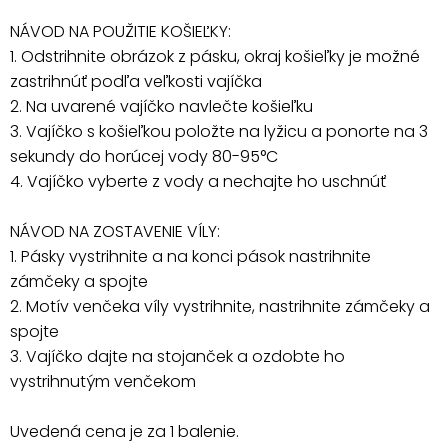
NÁVOD NA POUŽITIE KOŠIEĽKY:
1. Odstrihnite obrázok z pásku, okraj košieľky je možné
zastrihnúť podľa veľkosti vajíčka
2. Na uvarené vajíčko navlečte košieľku
3. Vajíčko s košieľkou položte na lyžicu a ponorte na 3
sekundy do horúcej vody 80-95°C
4. Vajíčko vyberte z vody a nechajte ho uschnúť
NÁVOD NA ZOSTAVENIE VÍLY:
1. Pásky vystrihnite a na konci pások nastrihnite
zámčeky a spojte
2. Motív venčeka víly vystrihnite, nastrihnite zámčeky a
spojte
3. Vajíčko dajte na stojanček a ozdobte ho
vystrihnutým venčekom
Uvedená cena je za 1 balenie.