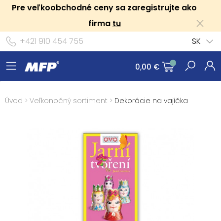
Pre veľkoobchodné ceny sa zaregistrujte ako
firma
tu
+421 910 454 755
SK
0,00 €
Úvod
>
Veľkonočný sortiment
>
Dekorácie na vajíčka