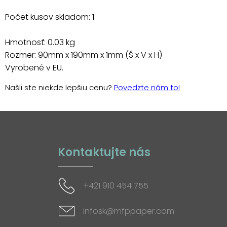
Počet kusov skladom: 1
Hmotnosť: 0.03 kg
Rozmer: 90mm x 190mm x 1mm (Š x V x H)
Vyrobené v EU.
Našli ste niekde lepšiu cenu?
Povedzte nám to!
Kontaktujte nás
+421 910 454 755
infosk@mfppaper.com