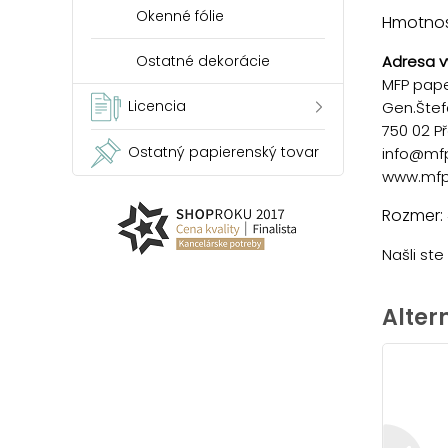
Okenné fólie
Hmotnosť
Ostatné dekorácie
Adresa v
MFP paper
Licencia
Gen.Štef
750 02 P
Ostatný papierenský tovar
info@mf
www.mfp
Rozmer:
Našli st
Alter