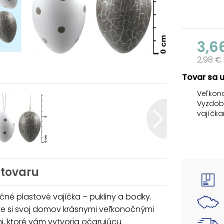
3,6
2,98 €
Tovar sa 
Veľkono
Vyzdob
vajíčka
Veľkej 
dekorov
Vajíčka
 tovaru
BALENIE
- 6 ks 
né plastové vajíčka – pukliny a bodky.
Veľkosť
e si svoj domov krásnymi veľkonočnými
Farba: b
i, ktoré vám vytvoria očarujúcu