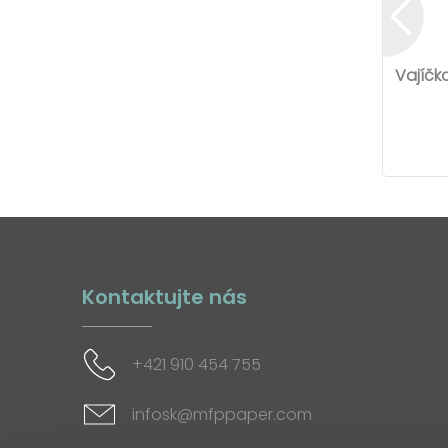
Vajíčk
Kontaktujte nás
+421 910 454 755
infosk@mfppaper.com