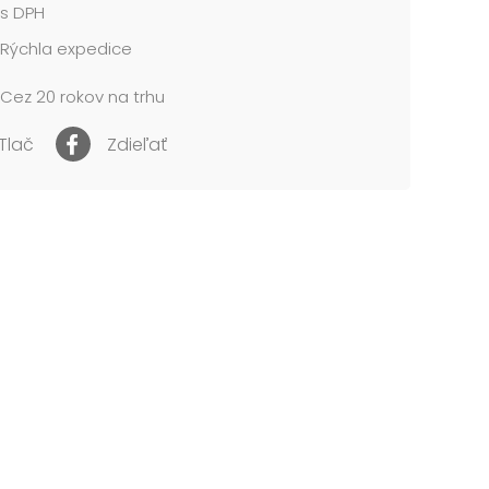
s DPH
me vo vrecúšku so závesom.
Rýchla expedice
 cena je za 1 balenie....
Cez 20 rokov na trhu
Tlač
Zdieľať