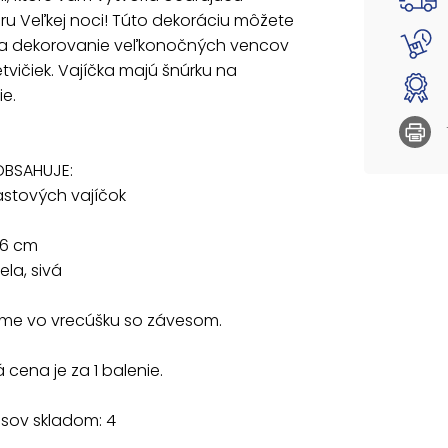
Dodáva
u Veľkej noci! Túto dekoráciu môžete
na dekorovanie veľkonočných vencov
Uvedená
tvičiek. Vajíčka majú šnúrku na
e.
OBSAHUJE:
lastových vajíčok
 6 cm
ela, sivá
e vo vrecúšku so závesom.
cena je za 1 balenie.
usov skladom: 4