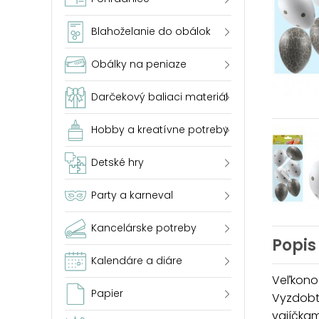
Blahoželanie do obálok
Obálky na peniaze
Darčekový baliaci materiál
Hobby a kreatívne potreby
Detské hry
Party a karneval
Kancelárske potreby
Popis
Kalendáre a diáre
Veľkonoč
Papier
Vyzdobt
vajíčkam