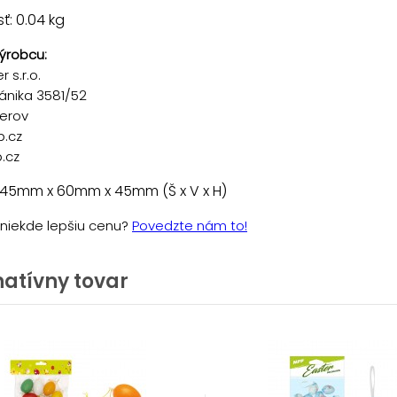
: 0.04 kg
ýrobcu:
 s.r.o.
ánika 3581/52
řerov
p.cz
.cz
 45mm x 60mm x 45mm (Š x V x H)
e niekde lepšiu cenu?
Povedzte nám to!
natívny tovar