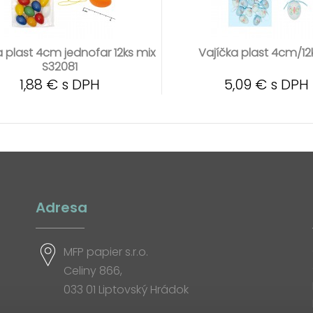
a plast 4cm jednofar 12ks mix
Vajíčka plast 4cm/12
S32081
1,88 € s DPH
5,09 € s DPH
Adresa
MFP papier s.r.o.
Celiny 866,
033 01 Liptovský Hrádok