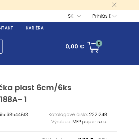
SK
Prihlásiť
NTAKT
KARIÉRA
0
0,00 €
íčka plast 6cm/6ks
188A- 1
95138544813
Katalógové čislo:
2221248
Výrobca:
MFP paper s.r.o.