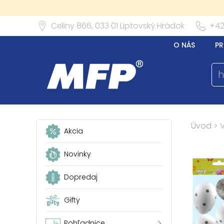
Celiny 866,
033 01
Liptovský Hrádok
+42
O NÁS
PR
Úvod
>
Akcia
Novinky
Dopredaj
Gifty
Pohľadnice