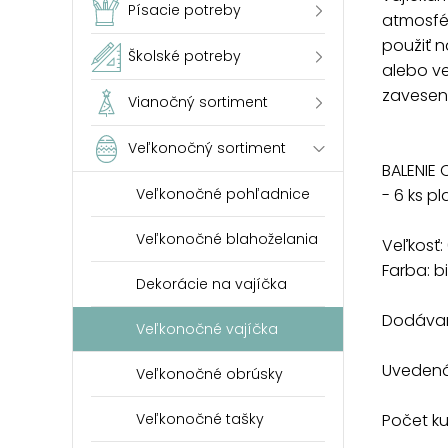
Písacie potreby
atmosfér
použiť 
Školské potreby
alebo ve
zaveseni
Vianočný sortiment
Veľkonočný sortiment
BALENIE 
Veľkonočné pohľadnice
- 6 ks p
Veľkonočné blahoželania
Veľkosť:
Farba: bi
Dekorácie na vajíčka
Dodávam
Veľkonočné vajíčka
Uvedená 
Veľkonočné obrúsky
Veľkonočné tašky
Počet k