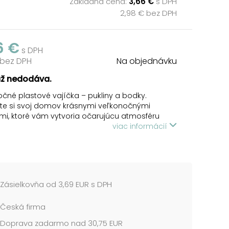
Základná cena:
3,66 €
s DPH
2,98 € bez DPH
6 €
s DPH
 bez DPH
Na objednávku
už nedodáva.
čné plastové vajíčka – pukliny a bodky.
te si svoj domov krásnymi veľkonočnými
mi, ktoré vám vytvoria očarujúcu atmosféru
noci! Túto dekoráciu môžete použiť na
viac informácií
anie veľkonočných vencov alebo vetvičiek.
 majú šnúrku na zavesenie.
 OBSAHUJE:
Zásielkovňa od 3,69 EUR s DPH
plastových vajíčok
Česká firma
: 6 cm
iela, sivá
Doprava zadarmo nad 30,75 EUR