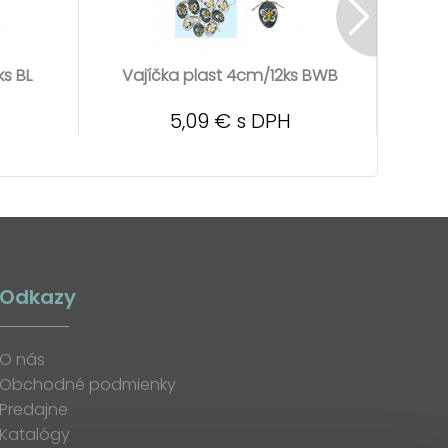
ks BL
Vajíčka plast 4cm/12ks BWB
Vaj
5,09 € s DPH
Odkazy
O nás
Obchodné podmienky
Predajne
Katalógy