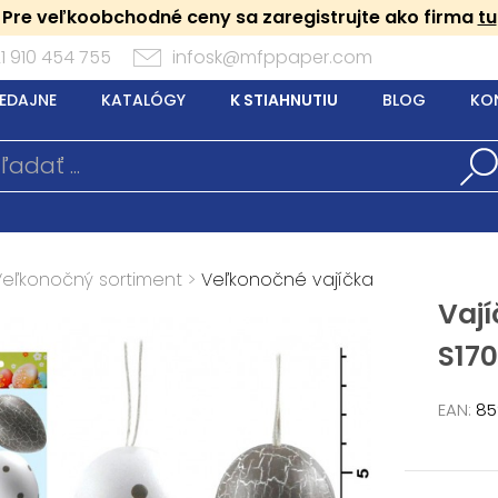
Pre veľkoobchodné ceny sa zaregistrujte ako firma
tu
1 910 454 755
infosk@mfppaper.com
EDAJNE
KATALÓGY
K STIAHNUTIU
BLOG
KO
Veľkonočný sortiment
>
Veľkonočné vajíčka
Vaj
S170
EAN:
85