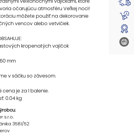
rásnymi veľkonočnými vajíčkami, ktoré
oria očarujúcu atmosféru Veľkej noci!
Dodáva
koráciu môžete použiť na dekorovanie
čných vencov alebo vetvičiek.
Uvedená
OBSAHUJE:
lastových kropenatých vajíčok
: 60 mm
e v sáčku so závesom.
cena je za 1 balenie.
: 0.04 kg
ýrobcu:
 s.r.o.
ánika 3581/52
řerov