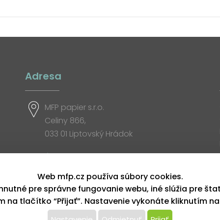
Adresa
MFP papier s.r.o.
Celiny 866,
033 01 Liptovský Hrádok
Otváracia doba
Web mfp.cz používa súbory cookies.
hnutné pre správne fungovanie webu, iné slúžia pre šta
ím na tlačítko “Přijať”. Nastavenie vykonáte kliknutím na
Nastavenie
Odmietnuť
Prijať