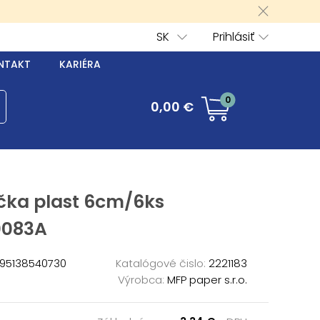
SK
Prihlásiť
NTAKT
KARIÉRA
0
0,00 €
íčka plast 6cm/6ks
0083A
95138540730
Katalógové čislo:
2221183
Výrobca:
MFP paper s.r.o.