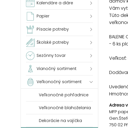
domov k
Kalendáre a diáre
Vám vytv
Túto de
Papier
veľkono
Písacie potreby
BALENIE 
Školské potreby
- 6 ks p
Sezónny tovar
Veľkosť
Vianočný sortiment
Dodávam
Veľkonočný sortiment
Uvedená 
Hmotnosť
Veľkonočné pohľadnice
Adresa v
Veľkonočné blahoželania
MFP paper
Gen.Štef
Dekorácie na vajíčka
750 02 P