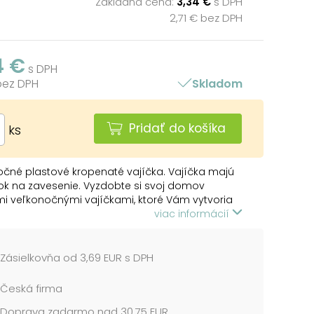
Základná cena:
3,34 €
s DPH
2,71 € bez DPH
4 €
s DPH
 bez DPH
Skladom
Pridať do košíka
ks
čné plastové kropenaté vajíčka. Vajíčka majú
k na zavesenie. Vyzdobte si svoj domov
i veľkonočnými vajíčkami, ktoré Vám vytvoria
cu atmosféru Veľkej noci! Túto dekoráciu
viac informácií
 použiť na dekorovanie veľkonočných vencov
etvičiek.
Zásielkovňa od 3,69 EUR s DPH
 OBSAHUJE:
plastových kropenatých vajíčok
Česká firma
Doprava zadarmo nad 30,75 EUR
ť: 60 mm