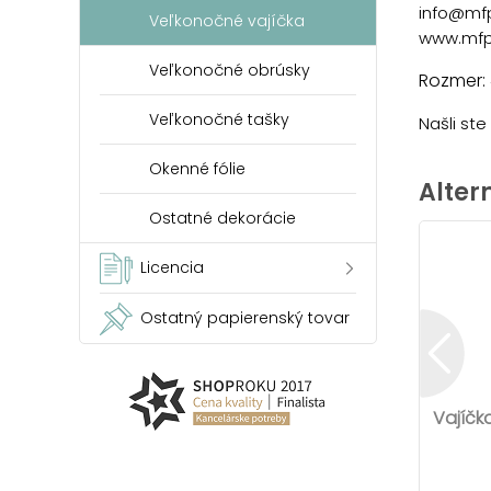
info@mf
Veľkonočné vajíčka
www.mfp
Veľkonočné obrúsky
Rozmer:
Veľkonočné tašky
Našli st
Okenné fólie
Alter
Ostatné dekorácie
Licencia
Ostatný papierenský tovar
Vajíčk