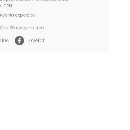
s DPH
me v sáčku so závesom.
Rýchla expedice
 cena je za 1 balenie....
Cez 20 rokov na trhu
Tlač
Zdieľať