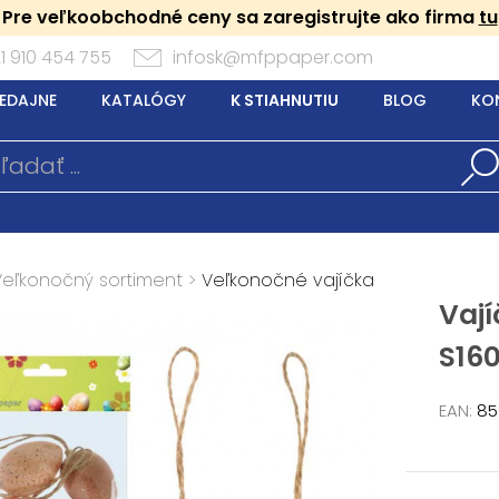
Pre veľkoobchodné ceny sa zaregistrujte ako firma
tu
1 910 454 755
infosk@mfppaper.com
EDAJNE
KATALÓGY
K STIAHNUTIU
BLOG
KO
Veľkonočný sortiment
>
Veľkonočné vajíčka
Vaj
S16
EAN:
85