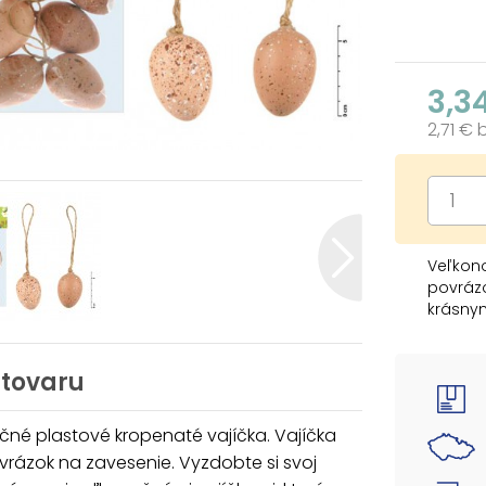
3,3
2,71 €
Veľkono
povrázo
krásnym
očarujú
môžete
alebo v
 tovaru
BALENIE
né plastové kropenaté vajíčka. Vajíčka
- 6 ks 
rázok na zavesenie. Vyzdobte si svoj
Veľkos