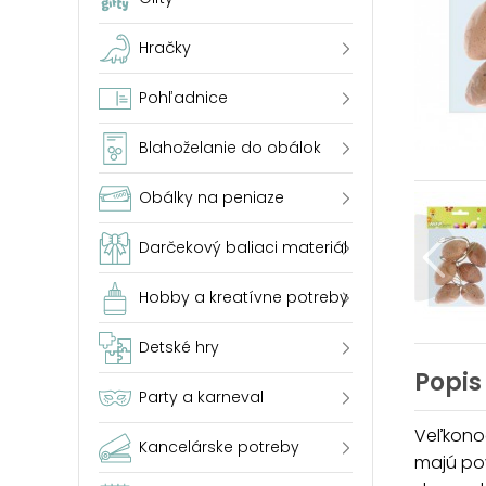
Hračky
Pohľadnice
Blahoželanie do obálok
Obálky na peniaze
Darčekový baliaci materiál
Hobby a kreatívne potreby
Detské hry
Popis
Party a karneval
Veľkonoč
Kancelárske potreby
majú pov