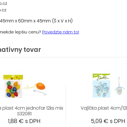
p.cz
.cz
 45mm x 60mm x 45mm (Š x V x H)
e niekde lepšiu cenu?
Povedzte nám to!
natívny tovar
a plast 4cm jednofar 12ks mix
Vajíčka plast 4cm/12
S32081
1,88 € s DPH
5,09 € s DPH