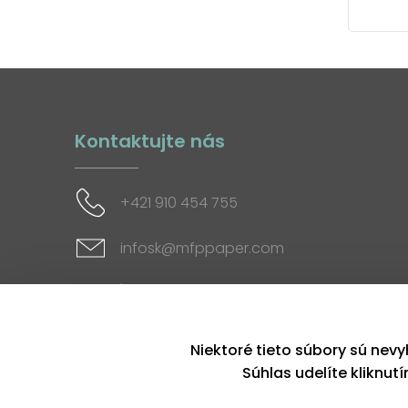
Kontaktujte nás
+421 910 454 755
infosk@mfppaper.com
Sociálne siete
Niektoré tieto súbory sú nevy
Súhlas udelíte kliknut