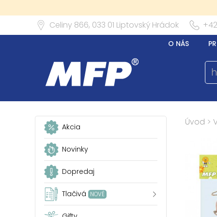
Celiny 866,
033 01
Liptovský Hrádok
+42
O NÁS
PR
Úvod
>
Akcia
Novinky
Dopredaj
Tlačivá
NOVÉ
Gifty