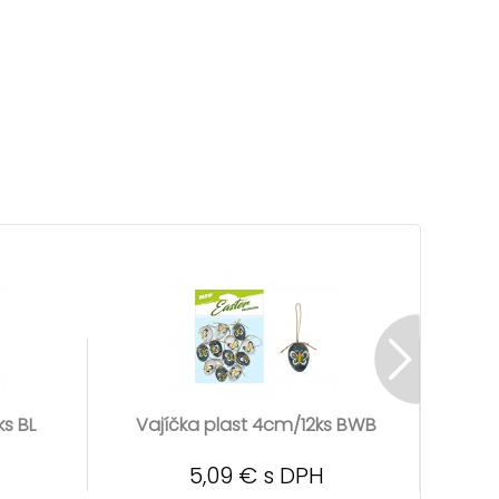
ks BL
Vajíčka plast 4cm/12ks BWB
Vaj
5,09 € s DPH