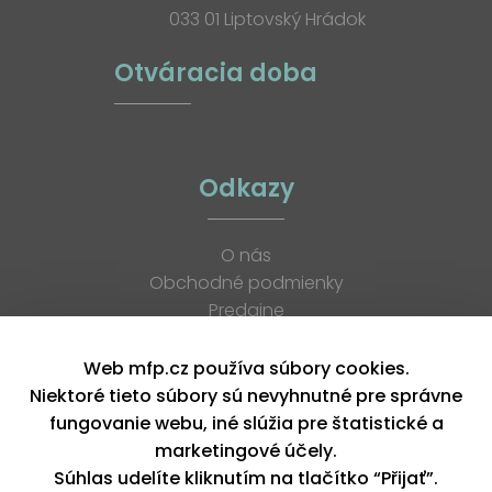
033 01 Liptovský Hrádok
Otváracia doba
Odkazy
O nás
Obchodné podmienky
Predajne
Katalógy
K stiahnutiu
Web mfp.cz používa súbory cookies.
Blog
Niektoré tieto súbory sú nevyhnutné pre správne
Kontakt
fungovanie webu, iné slúžia pre štatistické a
Kariéra
marketingové účely.
XML feed
Súhlas udelíte kliknutím na tlačítko “Přijať”.