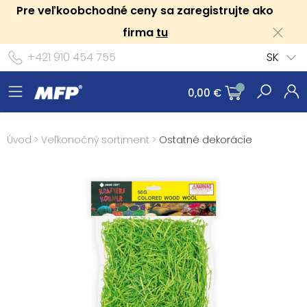
Pre veľkoobchodné ceny sa zaregistrujte ako
firma
tu
+421 910 454 755
SK
0,00 €
Úvod
>
Veľkonočný sortiment
>
Ostatné dekorácie