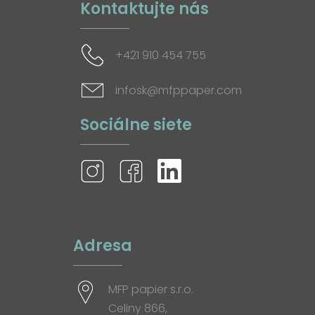
Kontaktujte nás
+421 910 454 755
infosk@mfppaper.com
Sociálne siete
Adresa
MFP papier s.r.o.
Celiny 866,