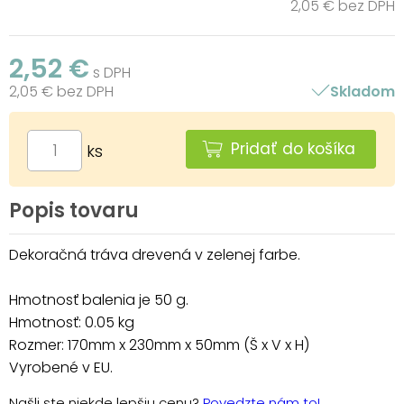
2,05 € bez DPH
2,52 €
s DPH
2,05 € bez DPH
Skladom
Pridať do košíka
ks
Popis tovaru
Dekoračná tráva drevená v zelenej farbe.
Hmotnosť balenia je 50 g.
Hmotnosť: 0.05 kg
Rozmer: 170mm x 230mm x 50mm (Š x V x H)
Vyrobené v EU.
Našli ste niekde lepšiu cenu?
Povedzte nám to!