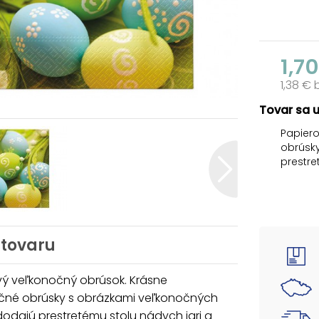
1,7
1,38 €
Tovar sa 
Papier
obrúsk
prestre
atmosfé
Obrúsok
papiera
dekorác
 tovaru
MOTÍV:
POČET O
vý veľkonočný obrúsok. Krásne
Uvedená
čné obrúsky s obrázkami veľkonočných
dodajú prestretému stolu nádych jari a