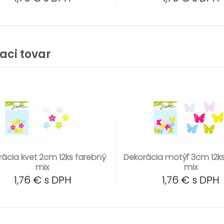
iaci tovar
ácia kvet 2cm 12ks farebný
Dekorácia motýľ 3cm 12k
mix
mix
1,76 € s DPH
1,76 € s DPH