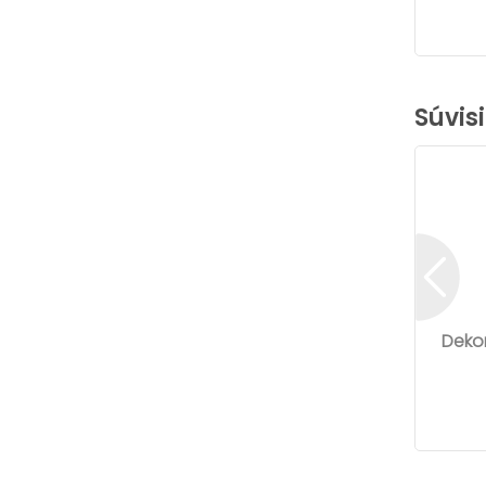
Súvis
Dekor