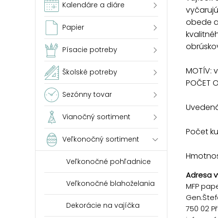
Kalendáre a diáre
vyčarujú
obede al
Papier
kvalitné
obrúskov
Písacie potreby
MOTÍV: 
Školské potreby
POČET O
Sezónny tovar
Uvedená 
Vianočný sortiment
Počet k
Veľkonočný sortiment
Hmotnosť
Veľkonočné pohľadnice
Adresa v
Veľkonočné blahoželania
MFP paper
Gen.Štef
Dekorácie na vajíčka
750 02 P