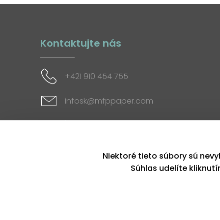
Kontaktujte nás
+421 910 454 755
infosk@mfppaper.com
Sociálne siete
Niektoré tieto súbory sú nevy
Súhlas udelíte kliknut
Copyright © 2026, MFP paper s. r. o. | Všetky práva v
Tento web používa k poskytovaniu služieb, p