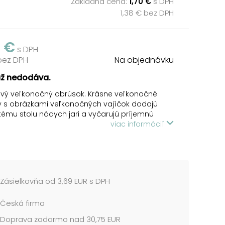
Základná cena:
1,70 €
s DPH
1,38 € bez DPH
0 €
s DPH
 bez DPH
Na objednávku
už nedodáva.
ový veľkonočný obrúsok. Krásne veľkonočné
y s obrázkami veľkonočných vajíčok dodajú
tému stolu nádych jari a vyčarujú príjemnú
ru pri slávnostnom obede alebo večeri.
viac informácií
 je vyrobený z kvalitného trojvrstvového
. Vhodné aj na obrúskovú techniku a rôzne
ie.
 veľkonočné vajíčka
Zásielkovňa od 3,69 EUR s DPH
BRÚSKOV V BALENÍ: 20 ks
Česká firma
 cena je za 1 balenie po 20 ks....
Doprava zadarmo nad 30,75 EUR