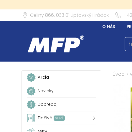
Celiny 866,
033 01
Liptovský Hrádok
+42
O NÁS
PR
Úvod
>
Akcia
Novinky
Dopredaj
Tlačivá
NOVÉ
Gifty