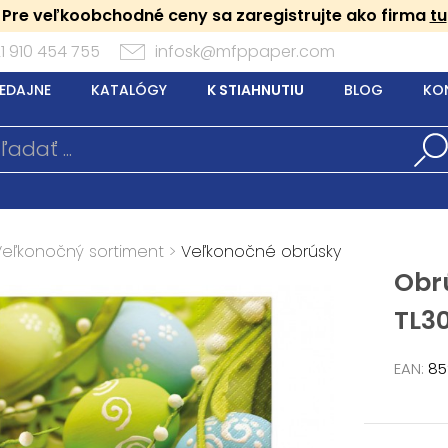
Pre veľkoobchodné ceny sa zaregistrujte ako firma
tu
1 910 454 755
infosk@mfppaper.com
EDAJNE
KATALÓGY
K STIAHNUTIU
BLOG
KO
Veľkonočný sortiment
>
Veľkonočné obrúsky
Obr
TL3
EAN:
85