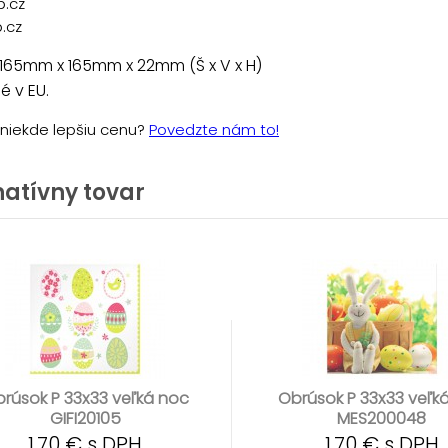
p.cz
.cz
165mm x 165mm x 22mm (Š x V x H)
 v EU.
e niekde lepšiu cenu?
Povedzte nám to!
natívny tovar
rúsok P 33x33 veľká noc
Obrúsok P 33x33 veľk
GIFI20105
MES200048
1,70 € s DPH
1,70 € s DPH