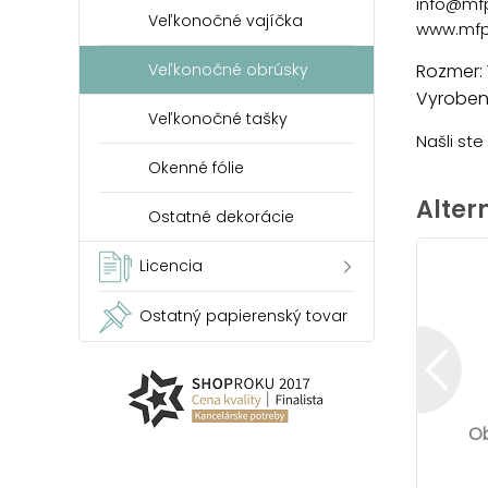
info@mf
Veľkonočné vajíčka
www.mfp
Veľkonočné obrúsky
Rozmer: 
Vyrobené
Veľkonočné tašky
Našli st
Okenné fólie
Alter
Ostatné dekorácie
Licencia
Ostatný papierenský tovar
Ob