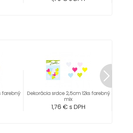
s farebný
Dekorácia srdce 2,5cm 12ks farebný
Dekorác
mix
1,76 € s DPH