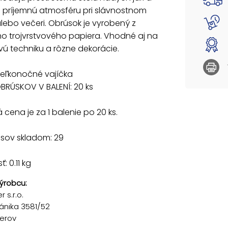
 príjemnú atmosféru pri slávnostnom
ebo večeri. Obrúsok je vyrobený z
ho trojvrstvového papiera. Vhodné aj na
ú techniku a rôzne dekorácie.
veľkonočné vajíčka
BRÚSKOV V BALENÍ: 20 ks
cena je za 1 balenie po 20 ks.
usov skladom: 29
: 0.11 kg
ýrobcu:
 s.r.o.
ánika 3581/52
řerov