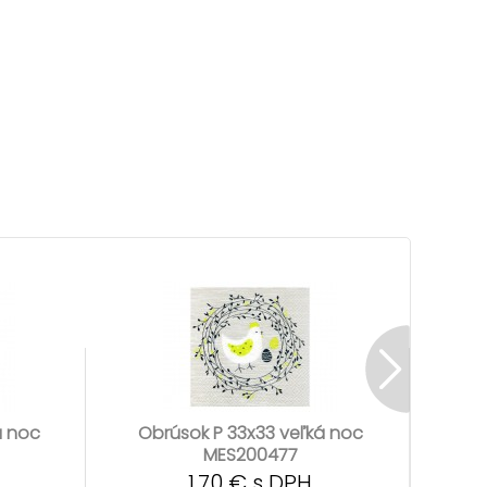
á noc
Obrúsok P 33x33 veľká noc
Ob
MES200477
1,70 € s DPH