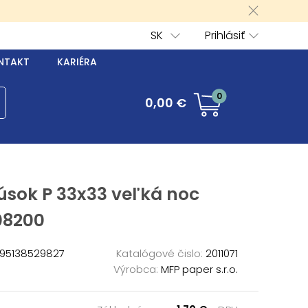
SK
Prihlásiť
NTAKT
KARIÉRA
0
0,00 €
úsok P 33x33 veľká noc
08200
95138529827
Katalógové čislo:
2011071
Výrobca:
MFP paper s.r.o.