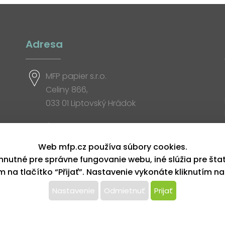
Adresa
MFP papier s.r.o.
Celiny 866,
033 01 Liptovský Hrádok
Otváracia doba
Web mfp.cz používa súbory cookies.
hnutné pre správne fungovanie webu, iné slúžia pre šta
ím na tlačítko “Přijať”. Nastavenie vykonáte kliknutím na
Nastavenie
Odmietnuť
Prijať
yhradené
ersonalizácií reklám a analýze návštevnosti súbory co