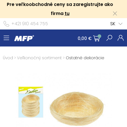
Pre veľkoobchodné ceny sa zaregistrujte ako
firma
tu
+421 910 454 755
SK
0,00 €
Úvod
>
Veľkonočný sortiment
>
Ostatné dekorácie