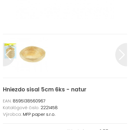
Hniezdo sisal 5cm 6ks - natur
EAN:
8595138560967
Katalógové čislo:
2221458
Výrobca:
MFP paper s.r.o.