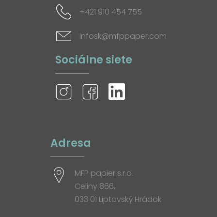
+421 910 454 755
infosk@mfppaper.com
Sociálne siete
Adresa
MFP papier s.r.o.
Celiny 866,
033 01 Liptovský Hrádok