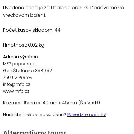
Uvedená cena je za 1 balenie po 6 ks. Dodávame vo
vreckovom balení.
Počet kusov skladom: 44
Hmotnosť: 0.02 kg
Adresa výrobcu:
MFP paper s.r.o.
Gen.Štefánika 3581/52
750 02 Přerov
info@mfp.cz
www.mfp.cz
Rozmer: 115mm x 140mm x 45mm (Š x V x H)
Našli ste niekde lepšiu cenu?
Povedzte nám to!
Alternatívny tovar