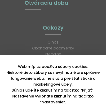
Otváracia doba
Odkazy
O nás
Obchodné podmienky
Predajne
Katalógy
K stiahnutiu
Web mfp.cz používa súbory cookies.
Blog
Niektoré tieto súbory sú nevyhnutné pre správne
Kontakt
fungovanie webu, iné slúžia pre štatistické a
Kariéra
marketingové účely.
XML feed
Súhlas udelíte kliknutím na tlačítko “Přijať”.
Nastavenie vykonáte kliknutím na tlačítko
“Nastavenie”.
Copyright © 2026, MFP paper s. r. o. | Všetky práva vyhradené