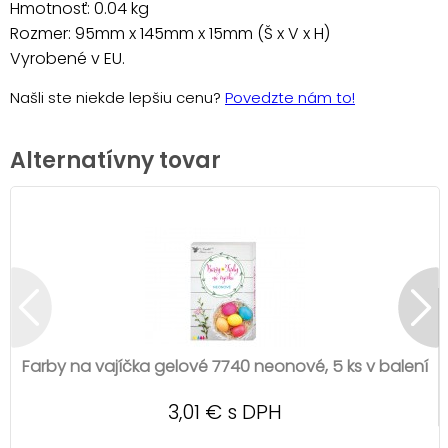
Hmotnosť: 0.04 kg
Rozmer: 95mm x 145mm x 15mm (Š x V x H)
Vyrobené v EU.
Našli ste niekde lepšiu cenu?
Povedzte nám to!
Alternatívny tovar
Farby na vajíčka gelové 7740 neonové, 5 ks v balení
3,01 € s DPH