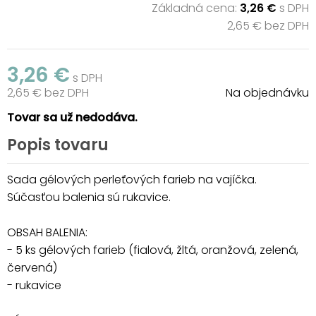
Základná cena:
3,26 €
s DPH
2,65 € bez DPH
3,26 €
s DPH
2,65 € bez DPH
Na objednávku
Tovar sa už nedodáva.
Popis tovaru
Sada gélových perleťových farieb na vajíčka.
Súčasťou balenia sú rukavice.
OBSAH BALENIA:
- 5 ks gélových farieb (fialová, žltá, oranžová, zelená,
červená)
- rukavice