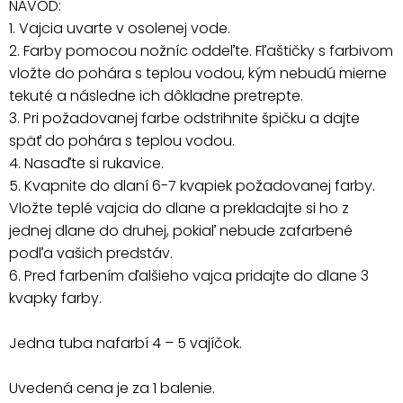
NÁVOD:
1. Vajcia uvarte v osolenej vode.
2. Farby pomocou nožníc oddeľte. Fľaštičky s farbivom
vložte do pohára s teplou vodou, kým nebudú mierne
tekuté a následne ich dôkladne pretrepte.
3. Pri požadovanej farbe odstrihnite špičku a dajte
späť do pohára s teplou vodou.
4. Nasaďte si rukavice.
5. Kvapnite do dlaní 6-7 kvapiek požadovanej farby.
Vložte teplé vajcia do dlane a prekladajte si ho z
jednej dlane do druhej, pokiaľ nebude zafarbené
podľa vašich predstáv.
6. Pred farbením ďalšieho vajca pridajte do dlane 3
kvapky farby.
Jedna tuba nafarbí 4 – 5 vajíčok.
Uvedená cena je za 1 balenie.