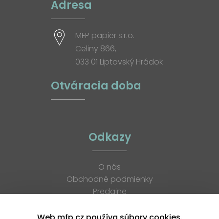
Adresa
MFP papier s.r.o.
Celiny 866,
033 01 Liptovský Hrádok
Otváracia doba
Odkazy
O nás
Obchodné podmienky
Predajne
Katalógy
K stiahnutiu
Web mfp.cz používa súbory cookies.