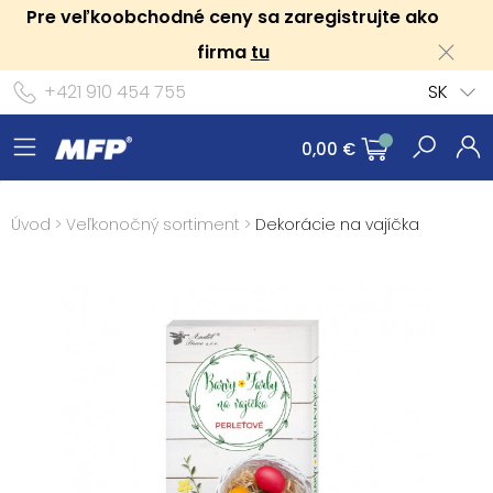
Pre veľkoobchodné ceny sa zaregistrujte ako
firma
tu
+421 910 454 755
SK
0,00 €
Úvod
>
Veľkonočný sortiment
>
Dekorácie na vajíčka