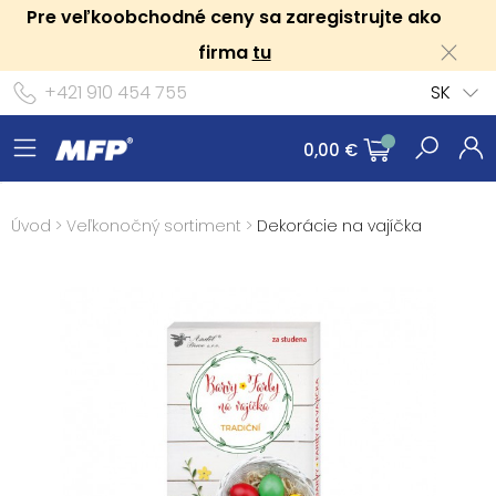
Pre veľkoobchodné ceny sa zaregistrujte ako
firma
tu
+421 910 454 755
SK
0,00 €
Úvod
>
Veľkonočný sortiment
>
Dekorácie na vajíčka