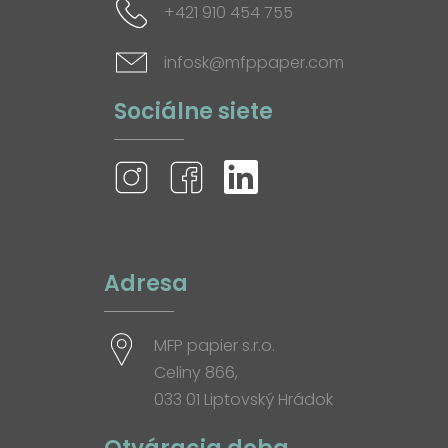
+421 910 454 755
infosk@mfppaper.com
Sociálne siete
Adresa
MFP papier s.r.o.
Celiny 866,
033 01 Liptovský Hrádok