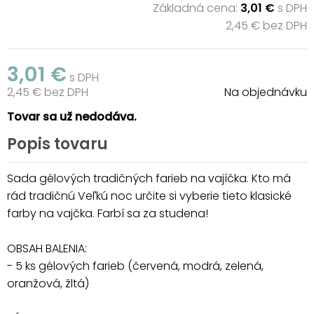
Základná cena:
3,01 €
s DPH
2,45 € bez DPH
3,01 €
s DPH
2,45 € bez DPH
Na objednávku
Tovar sa už nedodáva.
Popis tovaru
Sada gélových tradičných farieb na vajíčka. Kto má
rád tradičnú Veľkú noc určite si vyberie tieto klasické
farby na vajčka. Farbí sa za studena!
OBSAH BALENIA:
- 5 ks gélových farieb (červená, modrá, zelená,
oranžová, žltá)