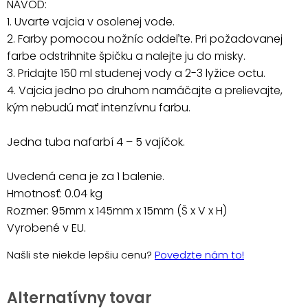
NÁVOD:
1. Uvarte vajcia v osolenej vode.
2. Farby pomocou nožníc oddeľte. Pri požadovanej
farbe odstrihnite špičku a nalejte ju do misky.
3. Pridajte 150 ml studenej vody a 2-3 lyžice octu.
4. Vajcia jedno po druhom namáčajte a prelievajte,
kým nebudú mať intenzívnu farbu.
Jedna tuba nafarbí 4 – 5 vajíčok.
Uvedená cena je za 1 balenie.
Hmotnosť: 0.04 kg
Rozmer: 95mm x 145mm x 15mm (Š x V x H)
Vyrobené v EU.
Našli ste niekde lepšiu cenu?
Povedzte nám to!
Alternatívny tovar