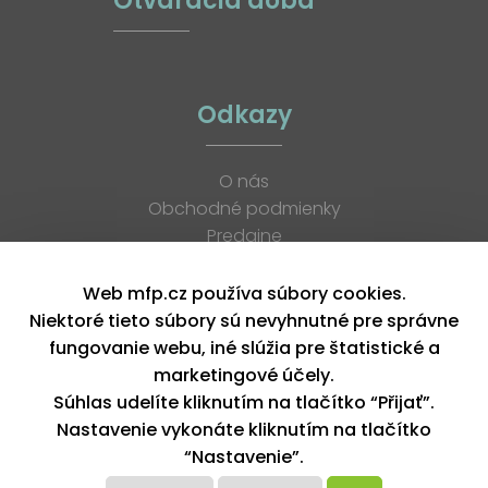
Otváracia doba
Odkazy
O nás
Obchodné podmienky
Predajne
Katalógy
K stiahnutiu
Web mfp.cz používa súbory cookies.
Blog
Niektoré tieto súbory sú nevyhnutné pre správne
Kontakt
fungovanie webu, iné slúžia pre štatistické a
Kariéra
marketingové účely.
XML feed
Súhlas udelíte kliknutím na tlačítko “Přijať”.
Nastavenie vykonáte kliknutím na tlačítko
“Nastavenie”.
Copyright © 2026, MFP paper s. r. o. | Všetky práva vyhradené
design by MFP