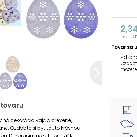
2,3
1,90 €
Tovar sa 
Veľkono
Ozdobte
môžete 
doplnko
BALENIE
-12 vají
 tovaru
Dodáva
Uvedená
čná dekorácia vajcia drevené,
né. Ozdobte si byt touto krásnou
ou. Dekoráciu môžete použiť k