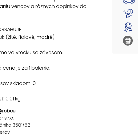
aniu vencov a rôznych doplnkov do
OBSAHUJE:
ok (žlté, fialové, modré)
e vo vrecku so závesom.
cena je za 1 balenie.
usov skladom: 0
: 0.01 kg
ýrobcu:
 s.r.o.
ánika 3581/52
řerov