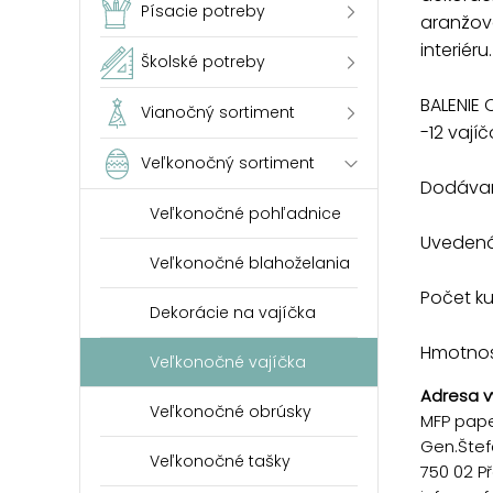
Písacie potreby
aranžov
interiéru.
Školské potreby
BALENIE 
Vianočný sortiment
-12 vajíč
Veľkonočný sortiment
Dodávam
Veľkonočné pohľadnice
Uvedená 
Veľkonočné blahoželania
Počet k
Dekorácie na vajíčka
Hmotnosť
Veľkonočné vajíčka
Adresa v
Veľkonočné obrúsky
MFP paper
Gen.Štef
Veľkonočné tašky
750 02 P