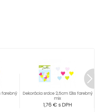
s farebný
Dekorácia srdce 2,5cm 12ks farebný
Dekorác
mix
1,76 € s DPH