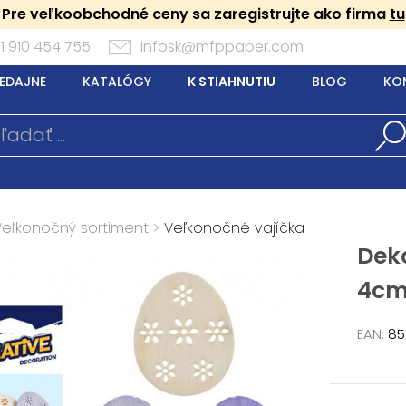
Pre veľkoobchodné ceny sa zaregistrujte ako firma
tu
1 910 454 755
infosk@mfppaper.com
EDAJNE
KATALÓGY
K STIAHNUTIU
BLOG
KO
Veľkonočný sortiment
>
Veľkonočné vajíčka
Deko
4cm
EAN:
85