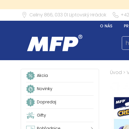
Celiny 866,
033 01
Liptovský Hrádok
+42
O NÁS
PR
Úvod
>
Akcia
Novinky
Dopredaj
Gifty
Pohľadnice