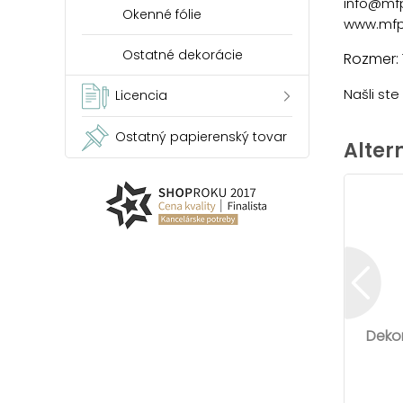
info@mf
Okenné fólie
www.mfp
Ostatné dekorácie
Rozmer: 
Našli st
Licencia
Ostatný papierenský tovar
Alter
Dekor