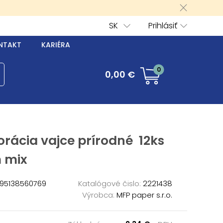
SK
Prihlásiť
NTAKT
KARIÉRA
0
0,00 €
rácia vajce prírodné 12ks
 mix
95138560769
Katalógové čislo:
2221438
Výrobca:
MFP paper s.r.o.