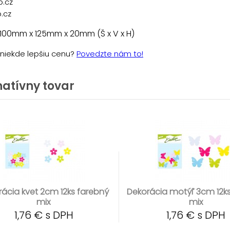
p.cz
.cz
100mm x 125mm x 20mm (Š x V x H)
e niekde lepšiu cenu?
Povedzte nám to!
natívny tovar
ácia kvet 2cm 12ks farebný
Dekorácia motýľ 3cm 12k
mix
mix
1,76 € s DPH
1,76 € s DPH