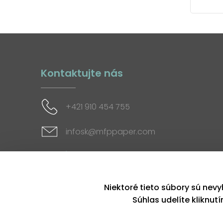
Kontaktujte nás
+421 910 454 755
infosk@mfppaper.com
Sociálne siete
Niektoré tieto súbory sú nevy
Súhlas udelíte kliknut