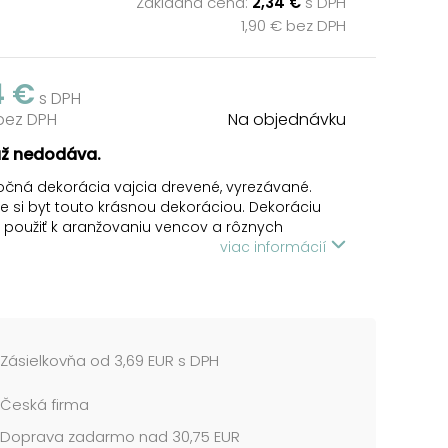
Základná cena:
2,34 €
s DPH
1,90 € bez DPH
4 €
s DPH
 bez DPH
Na objednávku
už nedodáva.
čná dekorácia vajcia drevené, vyrezávané.
 si byt touto krásnou dekoráciou. Dekoráciu
použiť k aranžovaniu vencov a rôznych
v do interiéru.
viac informácií
 OBSAHUJE:
čok (žlté, fialové, modré)
me vo vrecku so závesom.
Zásielkovňa od 3,69 EUR s DPH
 cena je za 1 balenie....
Česká firma
Doprava zadarmo nad 30,75 EUR