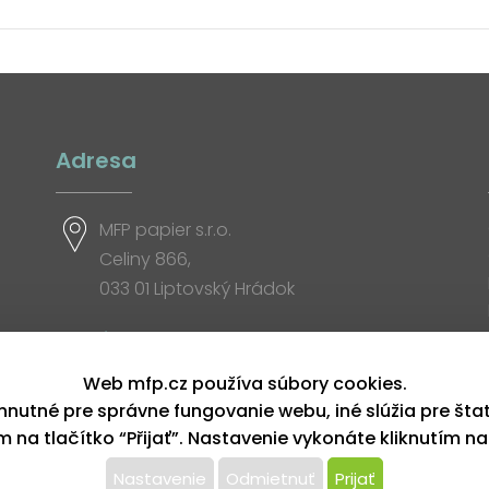
Adresa
MFP papier s.r.o.
Celiny 866,
033 01 Liptovský Hrádok
Otváracia doba
Web mfp.cz používa súbory cookies.
hnutné pre správne fungovanie webu, iné slúžia pre šta
ím na tlačítko “Přijať”. Nastavenie vykonáte kliknutím na
Nastavenie
Odmietnuť
Prijať