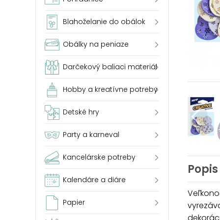
Blahoželanie do obálok
Obálky na peniaze
Darčekový baliaci materiál
Hobby a kreatívne potreby
Detské hry
Party a karneval
Kancelárske potreby
Popis
Kalendáre a diáre
Veľkono
Papier
vyrezáva
dekoráci